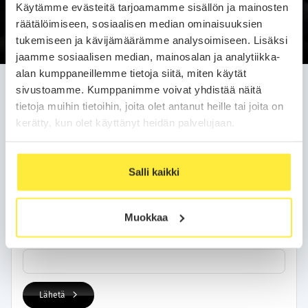
Käytämme evästeitä tarjoamamme sisällön ja mainosten
Soittopyyntö
räätälöimiseen, sosiaalisen median ominaisuuksien
tukemiseen ja kävijämäärämme analysoimiseen. Lisäksi
jaamme sosiaalisen median, mainosalan ja analytiikka-
alan kumppaneillemme tietoja siitä, miten käytät
Jätä soittopyyntö helposti
sivustoamme. Kumppanimme voivat yhdistää näitä
tietoja muihin tietoihin, joita olet antanut heille tai joita on
Olemme sinuun yhteydessä arkipäivän kuluessa.
kerätty, kun olet käyttänyt heidän palvelujaan.
Yhteystietosi
Salli kaikki
Nimi
Muokkaa
Puhelinnumero
Lähetä