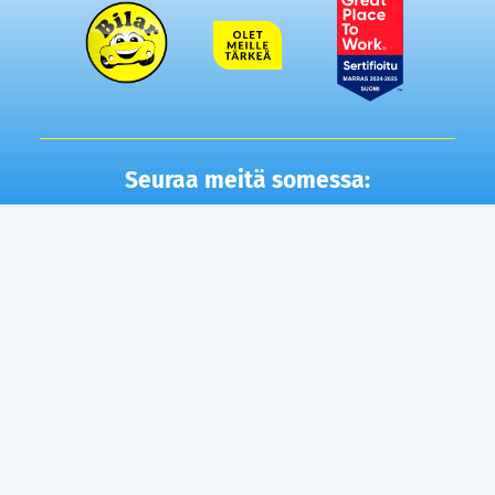
Seuraa meitä somessa:
Autot
Toimipisteet
Vaihtoautot
Lempäälä
Tampere
Ostamme autosi
Vantaa, Tuupakka
Lisäpalvelut
Vantaa, Varisto
Helsinki
Ilmainen kotiintoimitus
Tuusula