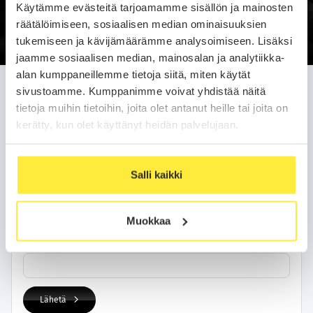
Käytämme evästeitä tarjoamamme sisällön ja mainosten
Soittopyyntö
räätälöimiseen, sosiaalisen median ominaisuuksien
tukemiseen ja kävijämäärämme analysoimiseen. Lisäksi
jaamme sosiaalisen median, mainosalan ja analytiikka-
alan kumppaneillemme tietoja siitä, miten käytät
Jätä soittopyyntö helposti
sivustoamme. Kumppanimme voivat yhdistää näitä
tietoja muihin tietoihin, joita olet antanut heille tai joita on
Olemme sinuun yhteydessä arkipäivän kuluessa.
kerätty, kun olet käyttänyt heidän palvelujaan.
Yhteystietosi
Salli kaikki
Nimi
Muokkaa
Puhelinnumero
Lähetä