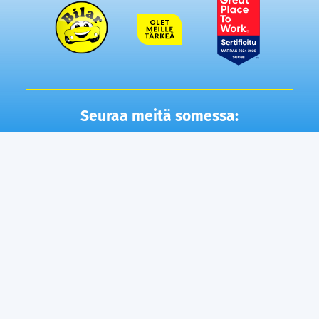
Seuraa meitä somessa:
Autot
Toimipisteet
Vaihtoautot
Lempäälä
Tampere
Ostamme autosi
Vantaa, Tuupakka
Lisäpalvelut
Vantaa, Varisto
Helsinki
Ilmainen kotiintoimitus
Tuusula