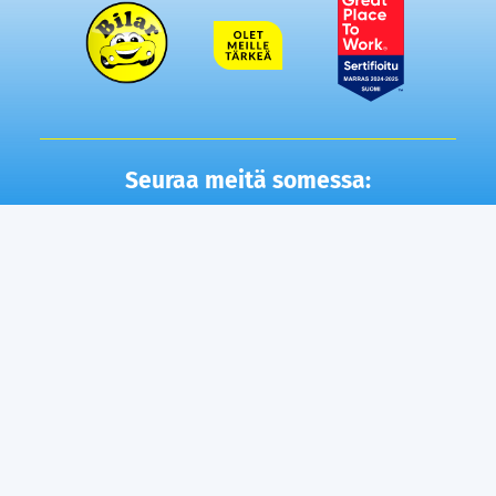
Seuraa meitä somessa:
Autot
Toimipisteet
Vaihtoautot
Lempäälä
Tampere
Ostamme autosi
Vantaa, Tuupakka
Lisäpalvelut
Vantaa, Varisto
Helsinki
Ilmainen kotiintoimitus
Tuusula