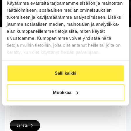
Käytämme evästeitä tarjoamamme sisällön ja mainosten
Soittopyyntö
räätälöimiseen, sosiaalisen median ominaisuuksien
tukemiseen ja kävijämäärämme analysoimiseen. Lisäksi
jaamme sosiaalisen median, mainosalan ja analytiikka-
alan kumppaneillemme tietoja siitä, miten käytät
Jätä soittopyyntö helposti
sivustoamme. Kumppanimme voivat yhdistää näitä
tietoja muihin tietoihin, joita olet antanut heille tai joita on
Olemme sinuun yhteydessä arkipäivän kuluessa.
kerätty, kun olet käyttänyt heidän palvelujaan.
Yhteystietosi
Salli kaikki
Nimi
Muokkaa
Puhelinnumero
Lähetä