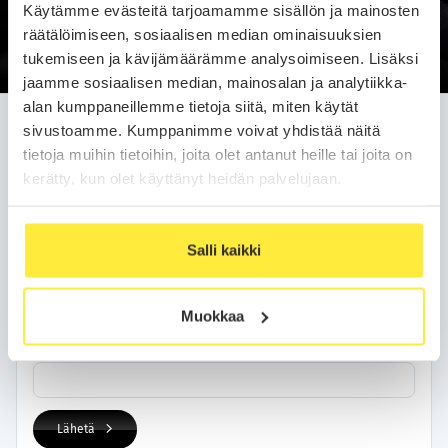
Käytämme evästeitä tarjoamamme sisällön ja mainosten
Soittopyyntö
räätälöimiseen, sosiaalisen median ominaisuuksien
tukemiseen ja kävijämäärämme analysoimiseen. Lisäksi
jaamme sosiaalisen median, mainosalan ja analytiikka-
alan kumppaneillemme tietoja siitä, miten käytät
Jätä soittopyyntö helposti
sivustoamme. Kumppanimme voivat yhdistää näitä
tietoja muihin tietoihin, joita olet antanut heille tai joita on
Olemme sinuun yhteydessä arkipäivän kuluessa.
kerätty, kun olet käyttänyt heidän palvelujaan.
Yhteystietosi
Salli kaikki
Nimi
Muokkaa
Puhelinnumero
Lähetä