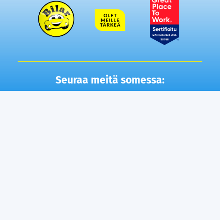
Seuraa meitä somessa:
Autot
Toimipisteet
Vaihtoautot
Lempäälä
Tampere
Ostamme autosi
Vantaa, Tuupakka
Lisäpalvelut
Vantaa, Varisto
Helsinki
Ilmainen kotiintoimitus
Tuusula