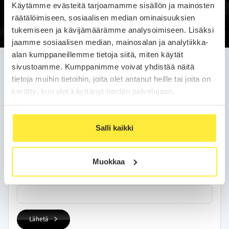
Käytämme evästeitä tarjoamamme sisällön ja mainosten
Soittopyyntö
räätälöimiseen, sosiaalisen median ominaisuuksien
tukemiseen ja kävijämäärämme analysoimiseen. Lisäksi
jaamme sosiaalisen median, mainosalan ja analytiikka-
alan kumppaneillemme tietoja siitä, miten käytät
Jätä soittopyyntö helposti
sivustoamme. Kumppanimme voivat yhdistää näitä
tietoja muihin tietoihin, joita olet antanut heille tai joita on
Olemme sinuun yhteydessä arkipäivän kuluessa.
kerätty, kun olet käyttänyt heidän palvelujaan.
Yhteystietosi
Salli kaikki
Nimi
Muokkaa
Puhelinnumero
Lähetä