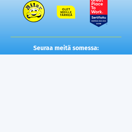
Seuraa meitä somessa:
Autot
Toimipisteet
Vaihtoautot
Lempäälä
Tampere
Ostamme autosi
Vantaa, Tuupakka
Lisäpalvelut
Vantaa, Varisto
Helsinki
Ilmainen kotiintoimitus
Tuusula