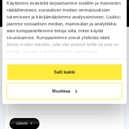
Käytämme evästeitä tarjoamamme sisällön ja mainosten
Soittopyyntö
räätälöimiseen, sosiaalisen median ominaisuuksien
tukemiseen ja kävijämäärämme analysoimiseen. Lisäksi
jaamme sosiaalisen median, mainosalan ja analytiikka-
alan kumppaneillemme tietoja siitä, miten käytät
Jätä soittopyyntö helposti
sivustoamme. Kumppanimme voivat yhdistää näitä
tietoja muihin tietoihin, joita olet antanut heille tai joita on
Olemme sinuun yhteydessä arkipäivän kuluessa.
kerätty, kun olet käyttänyt heidän palvelujaan.
Yhteystietosi
Salli kaikki
Nimi
Muokkaa
Puhelinnumero
Lähetä