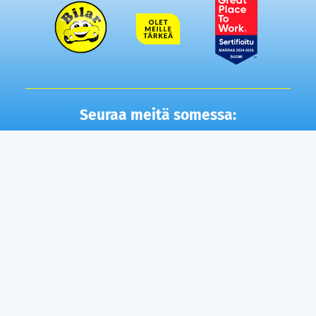
Seuraa meitä somessa:
Autot
Toimipisteet
Vaihtoautot
Lempäälä
Tampere
Ostamme autosi
Vantaa, Tuupakka
Lisäpalvelut
Vantaa, Varisto
Helsinki
Ilmainen kotiintoimitus
Tuusula