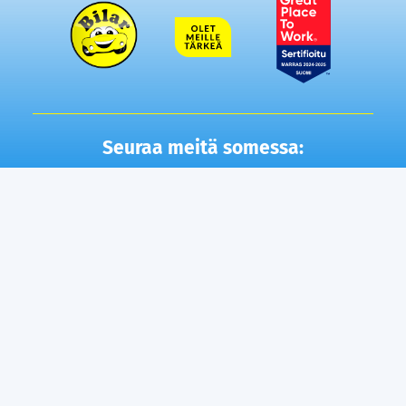
Seuraa meitä somessa:
Autot
Toimipisteet
Vaihtoautot
Lempäälä
Tampere
Ostamme autosi
Vantaa, Tuupakka
Lisäpalvelut
Vantaa, Varisto
Helsinki
Ilmainen kotiintoimitus
Tuusula