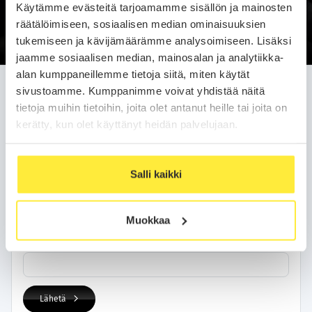
Käytämme evästeitä tarjoamamme sisällön ja mainosten
Soittopyyntö
räätälöimiseen, sosiaalisen median ominaisuuksien
tukemiseen ja kävijämäärämme analysoimiseen. Lisäksi
jaamme sosiaalisen median, mainosalan ja analytiikka-
alan kumppaneillemme tietoja siitä, miten käytät
Jätä soittopyyntö helposti
sivustoamme. Kumppanimme voivat yhdistää näitä
tietoja muihin tietoihin, joita olet antanut heille tai joita on
Olemme sinuun yhteydessä arkipäivän kuluessa.
kerätty, kun olet käyttänyt heidän palvelujaan.
Yhteystietosi
Salli kaikki
Nimi
Muokkaa
Puhelinnumero
Lähetä