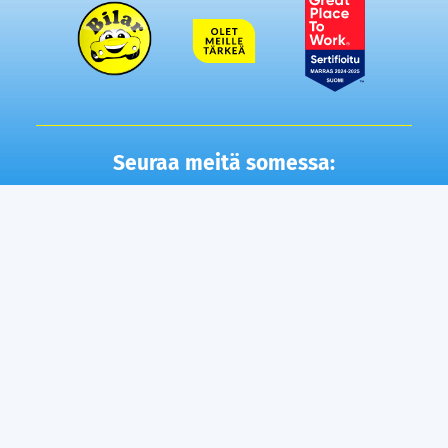
Seuraa meitä somessa:
Autot
Toimipisteet
Vaihtoautot
Lempäälä
Tampere
Ostamme autosi
Vantaa, Tuupakka
Lisäpalvelut
Vantaa, Varisto
Helsinki
Ilmainen kotiintoimitus
Tuusula