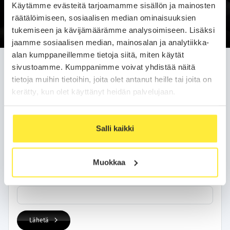
Käytämme evästeitä tarjoamamme sisällön ja mainosten
Soittopyyntö
räätälöimiseen, sosiaalisen median ominaisuuksien
tukemiseen ja kävijämäärämme analysoimiseen. Lisäksi
jaamme sosiaalisen median, mainosalan ja analytiikka-
alan kumppaneillemme tietoja siitä, miten käytät
Jätä soittopyyntö helposti
sivustoamme. Kumppanimme voivat yhdistää näitä
tietoja muihin tietoihin, joita olet antanut heille tai joita on
Olemme sinuun yhteydessä arkipäivän kuluessa.
kerätty, kun olet käyttänyt heidän palvelujaan.
Yhteystietosi
Salli kaikki
Nimi
Muokkaa
Puhelinnumero
Lähetä