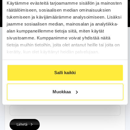
Käytämme evästeitä tarjoamamme sisällön ja mainosten
Soittopyyntö
räätälöimiseen, sosiaalisen median ominaisuuksien
tukemiseen ja kävijämäärämme analysoimiseen. Lisäksi
jaamme sosiaalisen median, mainosalan ja analytiikka-
alan kumppaneillemme tietoja siitä, miten käytät
Jätä soittopyyntö helposti
sivustoamme. Kumppanimme voivat yhdistää näitä
tietoja muihin tietoihin, joita olet antanut heille tai joita on
Olemme sinuun yhteydessä arkipäivän kuluessa.
kerätty, kun olet käyttänyt heidän palvelujaan.
Yhteystietosi
Salli kaikki
Nimi
Muokkaa
Puhelinnumero
Lähetä