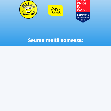
Seuraa meitä somessa:
Autot
Toimipisteet
Vaihtoautot
Lempäälä
Tampere
Ostamme autosi
Vantaa, Tuupakka
Lisäpalvelut
Vantaa, Varisto
Helsinki
Ilmainen kotiintoimitus
Tuusula