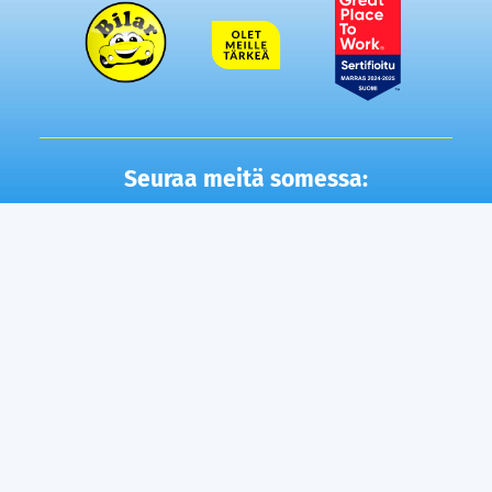
Seuraa meitä somessa:
Autot
Toimipisteet
Vaihtoautot
Lempäälä
Tampere
Ostamme autosi
Vantaa, Tuupakka
Lisäpalvelut
Vantaa, Varisto
Helsinki
Ilmainen kotiintoimitus
Tuusula