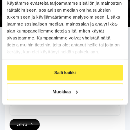
Käytämme evästeitä tarjoamamme sisällön ja mainosten
Soittopyyntö
räätälöimiseen, sosiaalisen median ominaisuuksien
tukemiseen ja kävijämäärämme analysoimiseen. Lisäksi
jaamme sosiaalisen median, mainosalan ja analytiikka-
alan kumppaneillemme tietoja siitä, miten käytät
Jätä soittopyyntö helposti
sivustoamme. Kumppanimme voivat yhdistää näitä
tietoja muihin tietoihin, joita olet antanut heille tai joita on
Olemme sinuun yhteydessä arkipäivän kuluessa.
kerätty, kun olet käyttänyt heidän palvelujaan.
Yhteystietosi
Salli kaikki
Nimi
Muokkaa
Puhelinnumero
Lähetä