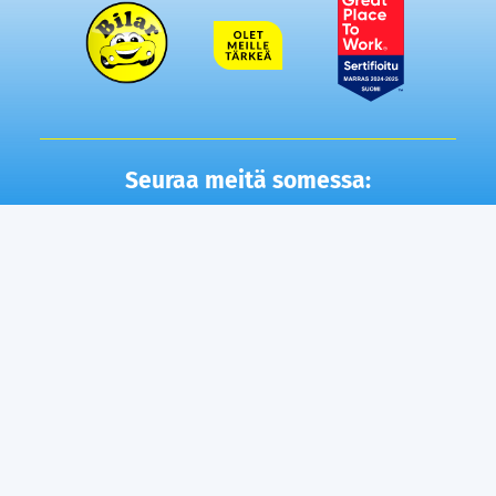
Seuraa meitä somessa:
Autot
Toimipisteet
Vaihtoautot
Lempäälä
Tampere
Ostamme autosi
Vantaa, Tuupakka
Lisäpalvelut
Vantaa, Varisto
Helsinki
Ilmainen kotiintoimitus
Tuusula