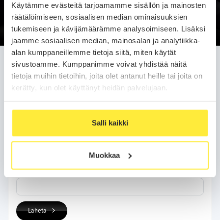
Käytämme evästeitä tarjoamamme sisällön ja mainosten
Soittopyyntö
räätälöimiseen, sosiaalisen median ominaisuuksien
tukemiseen ja kävijämäärämme analysoimiseen. Lisäksi
jaamme sosiaalisen median, mainosalan ja analytiikka-
alan kumppaneillemme tietoja siitä, miten käytät
Jätä soittopyyntö helposti
sivustoamme. Kumppanimme voivat yhdistää näitä
tietoja muihin tietoihin, joita olet antanut heille tai joita on
Olemme sinuun yhteydessä arkipäivän kuluessa.
kerätty, kun olet käyttänyt heidän palvelujaan.
Yhteystietosi
Salli kaikki
Nimi
Muokkaa
Puhelinnumero
Lähetä