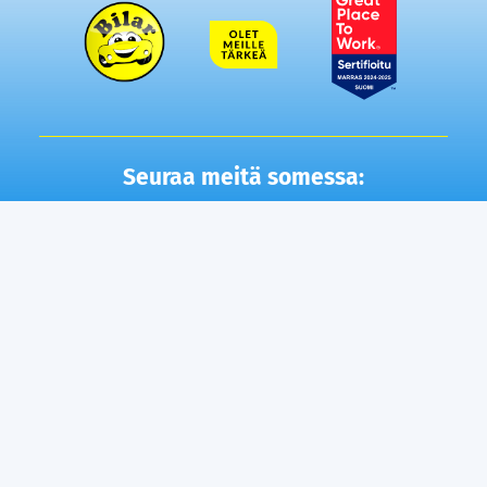
Seuraa meitä somessa:
Autot
Toimipisteet
Vaihtoautot
Lempäälä
Tampere
Ostamme autosi
Vantaa, Tuupakka
Lisäpalvelut
Vantaa, Varisto
Helsinki
Ilmainen kotiintoimitus
Tuusula