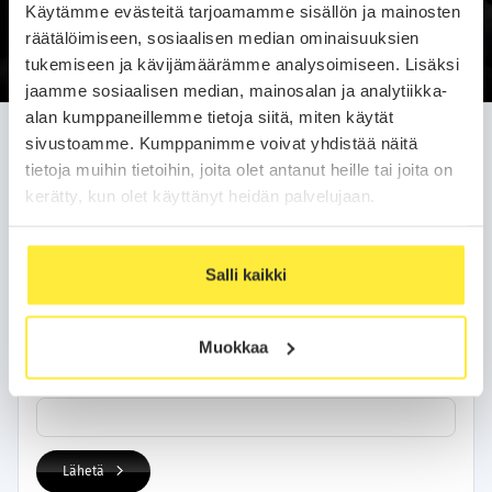
Käytämme evästeitä tarjoamamme sisällön ja mainosten
Soittopyyntö
räätälöimiseen, sosiaalisen median ominaisuuksien
tukemiseen ja kävijämäärämme analysoimiseen. Lisäksi
jaamme sosiaalisen median, mainosalan ja analytiikka-
alan kumppaneillemme tietoja siitä, miten käytät
Jätä soittopyyntö helposti
sivustoamme. Kumppanimme voivat yhdistää näitä
tietoja muihin tietoihin, joita olet antanut heille tai joita on
Olemme sinuun yhteydessä arkipäivän kuluessa.
kerätty, kun olet käyttänyt heidän palvelujaan.
Yhteystietosi
Salli kaikki
Nimi
Muokkaa
Puhelinnumero
Lähetä