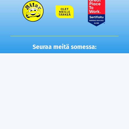
Seuraa meitä somessa:
Autot
Toimipisteet
Vaihtoautot
Lempäälä
Tampere
Ostamme autosi
Vantaa, Tuupakka
Lisäpalvelut
Vantaa, Varisto
Helsinki
Ilmainen kotiintoimitus
Tuusula