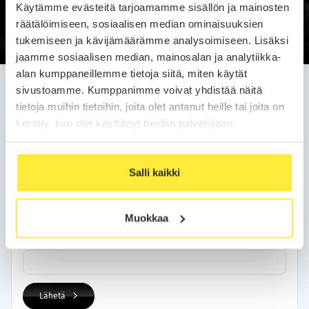
Käytämme evästeitä tarjoamamme sisällön ja mainosten
Soittopyyntö
räätälöimiseen, sosiaalisen median ominaisuuksien
tukemiseen ja kävijämäärämme analysoimiseen. Lisäksi
jaamme sosiaalisen median, mainosalan ja analytiikka-
alan kumppaneillemme tietoja siitä, miten käytät
Jätä soittopyyntö helposti
sivustoamme. Kumppanimme voivat yhdistää näitä
tietoja muihin tietoihin, joita olet antanut heille tai joita on
Olemme sinuun yhteydessä arkipäivän kuluessa.
kerätty, kun olet käyttänyt heidän palvelujaan.
Yhteystietosi
Salli kaikki
Nimi
Muokkaa
Puhelinnumero
Lähetä