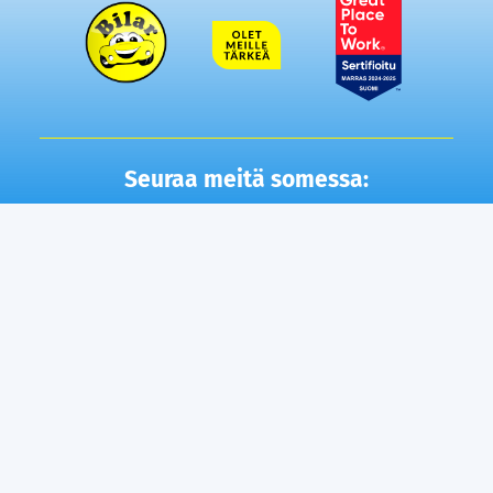
Seuraa meitä somessa:
Autot
Toimipisteet
Vaihtoautot
Lempäälä
Tampere
Ostamme autosi
Vantaa, Tuupakka
Lisäpalvelut
Vantaa, Varisto
Helsinki
Ilmainen kotiintoimitus
Tuusula