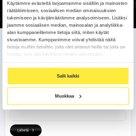
Käytämme evästeitä tarjoamamme sisällön ja mainosten
Soittopyyntö
räätälöimiseen, sosiaalisen median ominaisuuksien
tukemiseen ja kävijämäärämme analysoimiseen. Lisäksi
jaamme sosiaalisen median, mainosalan ja analytiikka-
alan kumppaneillemme tietoja siitä, miten käytät
Jätä soittopyyntö helposti
sivustoamme. Kumppanimme voivat yhdistää näitä
tietoja muihin tietoihin, joita olet antanut heille tai joita on
Olemme sinuun yhteydessä arkipäivän kuluessa.
kerätty, kun olet käyttänyt heidän palvelujaan.
Yhteystietosi
Salli kaikki
Nimi
Muokkaa
Puhelinnumero
Lähetä