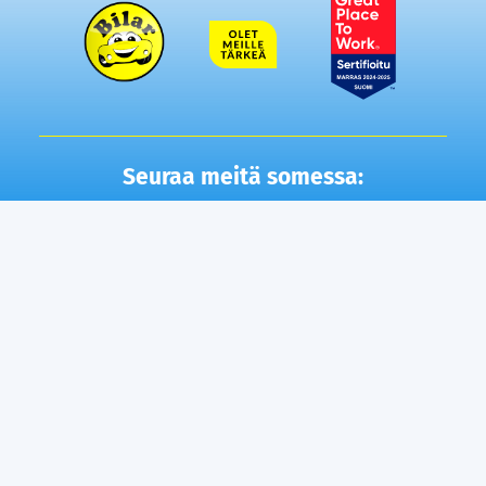
Seuraa meitä somessa:
Autot
Toimipisteet
Vaihtoautot
Lempäälä
Tampere
Ostamme autosi
Vantaa, Tuupakka
Lisäpalvelut
Vantaa, Varisto
Helsinki
Ilmainen kotiintoimitus
Tuusula