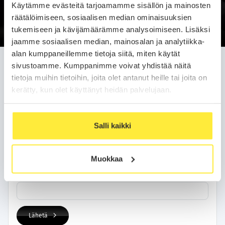
Käytämme evästeitä tarjoamamme sisällön ja mainosten
Soittopyyntö
räätälöimiseen, sosiaalisen median ominaisuuksien
tukemiseen ja kävijämäärämme analysoimiseen. Lisäksi
jaamme sosiaalisen median, mainosalan ja analytiikka-
alan kumppaneillemme tietoja siitä, miten käytät
Jätä soittopyyntö helposti
sivustoamme. Kumppanimme voivat yhdistää näitä
tietoja muihin tietoihin, joita olet antanut heille tai joita on
Olemme sinuun yhteydessä arkipäivän kuluessa.
kerätty, kun olet käyttänyt heidän palvelujaan.
Yhteystietosi
Salli kaikki
Nimi
Muokkaa
Puhelinnumero
Lähetä