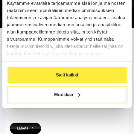
Käytämme evästeitä tarjoamamme sisällön ja mainosten
Soittopyyntö
räätälöimiseen, sosiaalisen median ominaisuuksien
tukemiseen ja kävijämäärämme analysoimiseen. Lisäksi
jaamme sosiaalisen median, mainosalan ja analytiikka-
alan kumppaneillemme tietoja siitä, miten käytät
Jätä soittopyyntö helposti
sivustoamme. Kumppanimme voivat yhdistää näitä
tietoja muihin tietoihin, joita olet antanut heille tai joita on
Olemme sinuun yhteydessä arkipäivän kuluessa.
kerätty, kun olet käyttänyt heidän palvelujaan.
Yhteystietosi
Salli kaikki
Nimi
Muokkaa
Puhelinnumero
Lähetä