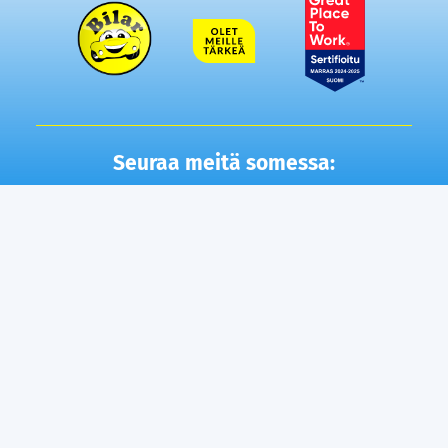
Seuraa meitä somessa:
Autot
Toimipisteet
Vaihtoautot
Lempäälä
Tampere
Ostamme autosi
Vantaa, Tuupakka
Lisäpalvelut
Vantaa, Varisto
Helsinki
Ilmainen kotiintoimitus
Tuusula