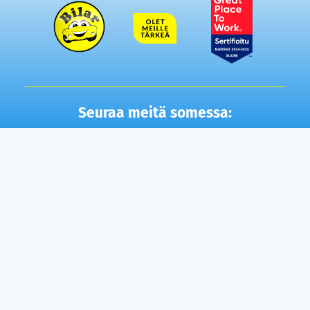
Seuraa meitä somessa:
Autot
Toimipisteet
Vaihtoautot
Lempäälä
Tampere
Ostamme autosi
Vantaa, Tuupakka
Lisäpalvelut
Vantaa, Varisto
Helsinki
Ilmainen kotiintoimitus
Tuusula