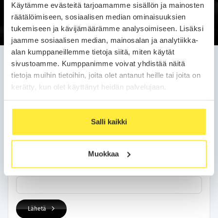
Käytämme evästeitä tarjoamamme sisällön ja mainosten
Soittopyyntö
räätälöimiseen, sosiaalisen median ominaisuuksien
tukemiseen ja kävijämäärämme analysoimiseen. Lisäksi
jaamme sosiaalisen median, mainosalan ja analytiikka-
alan kumppaneillemme tietoja siitä, miten käytät
Jätä soittopyyntö helposti
sivustoamme. Kumppanimme voivat yhdistää näitä
tietoja muihin tietoihin, joita olet antanut heille tai joita on
Olemme sinuun yhteydessä arkipäivän kuluessa.
kerätty, kun olet käyttänyt heidän palvelujaan.
Yhteystietosi
Salli kaikki
Nimi
Muokkaa
Puhelinnumero
Lähetä