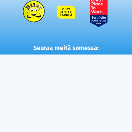
Seuraa meitä somessa:
Autot
Toimipisteet
Vaihtoautot
Lempäälä
Tampere
Ostamme autosi
Vantaa, Tuupakka
Lisäpalvelut
Vantaa, Varisto
Helsinki
Ilmainen kotiintoimitus
Tuusula