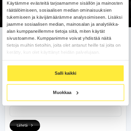
Käytämme evästeitä tarjoamamme sisällön ja mainosten
Soittopyyntö
räätälöimiseen, sosiaalisen median ominaisuuksien
tukemiseen ja kävijämäärämme analysoimiseen. Lisäksi
jaamme sosiaalisen median, mainosalan ja analytiikka-
alan kumppaneillemme tietoja siitä, miten käytät
Jätä soittopyyntö helposti
sivustoamme. Kumppanimme voivat yhdistää näitä
tietoja muihin tietoihin, joita olet antanut heille tai joita on
Olemme sinuun yhteydessä arkipäivän kuluessa.
kerätty, kun olet käyttänyt heidän palvelujaan.
Yhteystietosi
Salli kaikki
Nimi
Muokkaa
Puhelinnumero
Lähetä