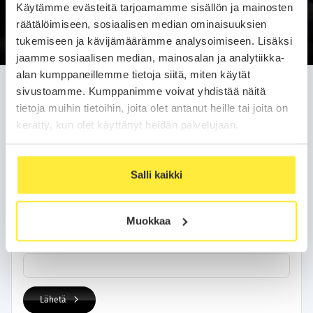
Käytämme evästeitä tarjoamamme sisällön ja mainosten
Soittopyyntö
räätälöimiseen, sosiaalisen median ominaisuuksien
tukemiseen ja kävijämäärämme analysoimiseen. Lisäksi
jaamme sosiaalisen median, mainosalan ja analytiikka-
alan kumppaneillemme tietoja siitä, miten käytät
Jätä soittopyyntö helposti
sivustoamme. Kumppanimme voivat yhdistää näitä
tietoja muihin tietoihin, joita olet antanut heille tai joita on
Olemme sinuun yhteydessä arkipäivän kuluessa.
kerätty, kun olet käyttänyt heidän palvelujaan.
Yhteystietosi
Salli kaikki
Nimi
Muokkaa
Puhelinnumero
Lähetä