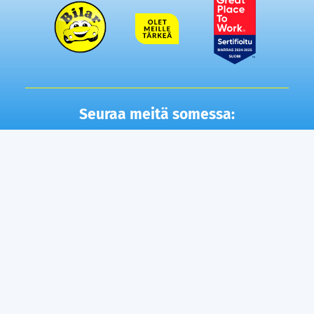
Seuraa meitä somessa:
Autot
Toimipisteet
Vaihtoautot
Lempäälä
Tampere
Ostamme autosi
Vantaa, Tuupakka
Lisäpalvelut
Vantaa, Varisto
Helsinki
Ilmainen kotiintoimitus
Tuusula