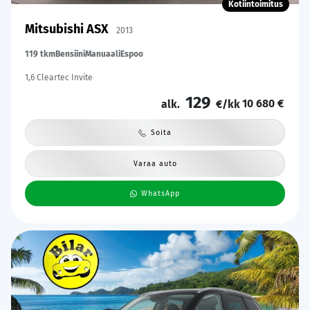
Kotiintoimitus
Mitsubishi ASX
2013
119 tkm
Bensiini
Manuaali
Espoo
1,6 Cleartec Invite
129
10 680 €
alk.
€/kk
Soita
Varaa auto
WhatsApp