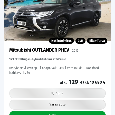
Kotiintoimitus
24H
Bilar-Turva
Mitsubishi OUTLANDER PHEV
2016
173 tkm
Plug-in-hybridi
Automaatti
Raisio
Instyle Navi 4WD 5p - | Adapt. vak | 360 | Vetokoukku | Rockford |
Nahkaverhoilu
129
10 690 €
alk.
€/kk
Soita
Varaa auto