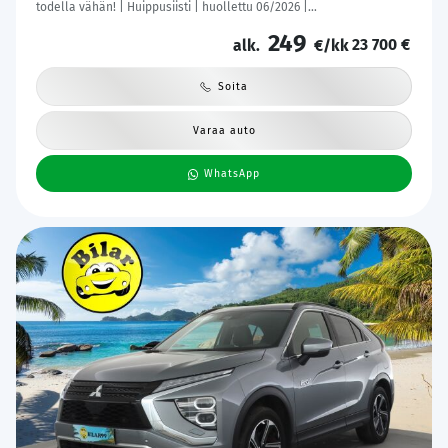
todella vähän! | Huippusiisti | huollettu 06/2026 |
Vakionopeudensäädin | 7-paikkainen | Vetokoukku | Jakopää tehty
249
23 700 €
04/2025
alk.
€/kk
Soita
Varaa auto
WhatsApp