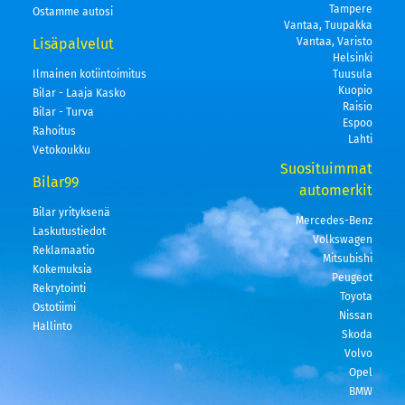
Tampere
Ostamme autosi
Vantaa, Tuupakka
Lisäpalvelut
Vantaa, Varisto
Helsinki
Ilmainen kotiintoimitus
Tuusula
Kuopio
Bilar - Laaja Kasko
Raisio
Bilar - Turva
Espoo
Rahoitus
Lahti
Vetokoukku
Suosituimmat
Bilar99
automerkit
Bilar yrityksenä
Mercedes-Benz
Laskutustiedot
Volkswagen
Reklamaatio
Mitsubishi
Kokemuksia
Peugeot
Rekrytointi
Toyota
Ostotiimi
Nissan
Hallinto
Skoda
Volvo
Opel
BMW