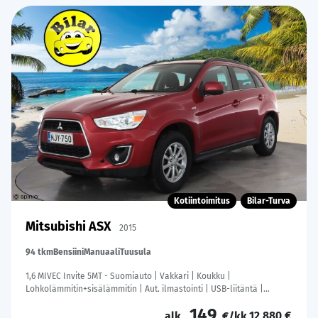
Kotiintoimitus
Bilar-Turva
Mitsubishi ASX
2015
94 tkm
Bensiini
Manuaali
Tuusula
1,6 MIVEC Invite 5MT - Suomiauto | Vakkari | Koukku |
Lohkolämmitin+sisälämmitin | Aut. ilmastointi | USB-liitäntä |
Penkinlämmittimet | 2x renkaat aluin | Huoltokirja
149
12 880 €
alk.
€/kk