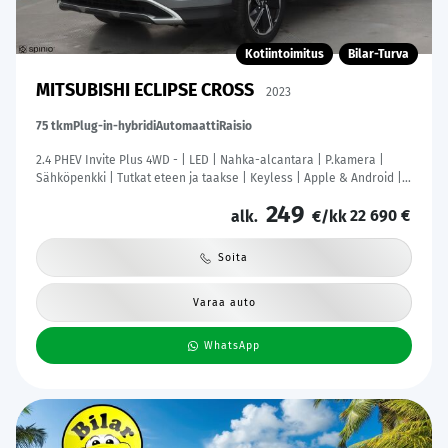
Kotiintoimitus
Bilar-Turva
MITSUBISHI ECLIPSE CROSS
2023
75 tkm
Plug-in-hybridi
Automaatti
Raisio
2.4 PHEV Invite Plus 4WD - | LED | Nahka-alcantara | P.kamera |
Sähköpenkki | Tutkat eteen ja taakse | Keyless | Apple & Android |
2x renkaat aluin | ALV |
249
22 690 €
alk.
€/kk
Soita
Varaa auto
WhatsApp