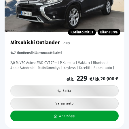
Kotiintoimitus
Bilar-Turva
Mitsubishi Outlander
2019
147 tkm
Bensiini
Automaatti
Lahti
2,0 MIVEC Active 2WD CVT 7P - | P.Kamera | Vakkari | Bluetooth |
Apple&Android | Ratinlämmitys | Keyless | Facelift | Suomi-auto |
229
20 900 €
alk.
€/kk
Soita
Varaa auto
WhatsApp