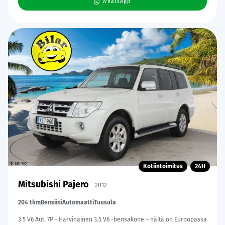
WhatsApp
Kotiintoimitus
24H
Mitsubishi Pajero
2012
204 tkm
Bensiini
Automaatti
Tuusula
3.5 V6 Aut. 7P - Harvinainen 3.5 V6 -bensakone – näitä on Euroopassa