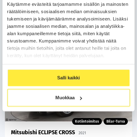
Käytämme evästeitä tarjoamamme sisällön ja mainosten
Varaa auto
räätälöimiseen, sosiaalisen median ominaisuuksien
tukemiseen ja kävijämäärämme analysoimiseen. Lisäksi
WhatsApp
jaamme sosiaalisen median, mainosalan ja analytiikka-
alan kumppaneillemme tietoja siitä, miten käytät
sivustoamme. Kumppanimme voivat yhdistää näitä
tietoja muihin tietoihin, joita olet antanut heille tai joita on
kerätty, kun olet käyttänyt heidän palvelujaan.
Salli kaikki
Muokkaa
Kotiintoimitus
Bilar-Turva
Mitsubishi ECLIPSE CROSS
2021