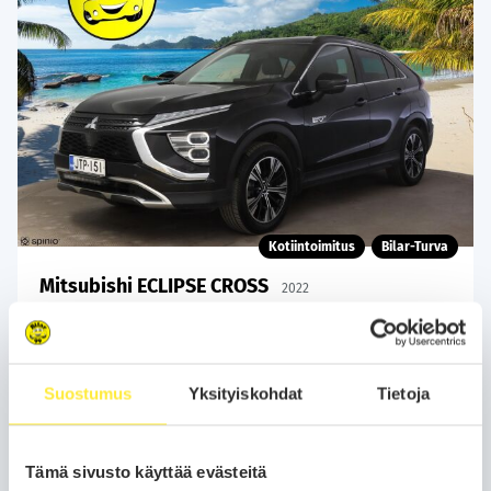
Kotiintoimitus
Bilar-Turva
Mitsubishi ECLIPSE CROSS
2022
81 tkm
Plug-in-hybridi
Automaatti
Helsinki
2.4 PHEV Intense 4WD - | 360 kamera | Adapt. Cruise | SoH 95% |
Nahka-Alcantra | Kaistavahti | 2x Renkaat + Vanteet |
Suostumus
Yksityiskohdat
Tietoja
229
22 480 €
alk.
€/kk
Tämä sivusto käyttää evästeitä
Soita