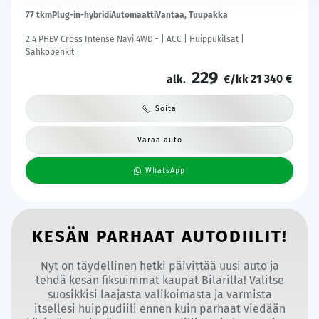
77 tkm
Plug-in-hybridi
Automaatti
Vantaa, Tuupakka
2.4 PHEV Cross Intense Navi 4WD - | ACC | Huippukilsat |
Sähköpenkit |
229
21 340 €
alk.
€/kk
Soita
Varaa auto
WhatsApp
KESÄN PARHAAT AUTODIILIT!
Nyt on täydellinen hetki päivittää uusi auto ja
tehdä kesän fiksuimmat kaupat Bilarilla! Valitse
suosikkisi laajasta valikoimasta ja varmista
itsellesi huippudiili ennen kuin parhaat viedään