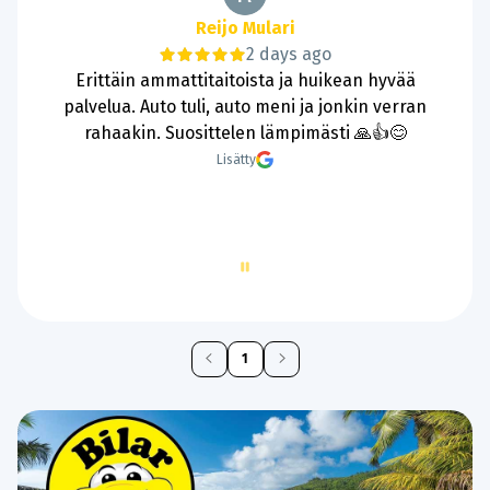
Reijo Mulari
2 days ago
Erittäin ammattitaitoista ja huikean hyvää
palvelua. Auto tuli, auto meni ja jonkin verran
rahaakin. Suosittelen lämpimästi 🙏👍😊
Lisätty
Page
1
of
60
1