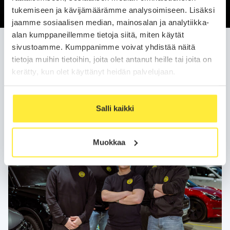
tukemiseen ja kävijämäärämme analysoimiseen. Lisäksi
jaamme sosiaalisen median, mainosalan ja analytiikka-
alan kumppaneillemme tietoja siitä, miten käytät
sivustoamme. Kumppanimme voivat yhdistää näitä
Kategoriat:
tietoja muihin tietoihin, joita olet antanut heille tai joita on
Rekrytointi
Ajankohtaiset
Sähköautot
Tiedotteet
Uutiset
kerätty, kun olet käyttänyt heidän palvelujaan.
Salli kaikki
Muokkaa