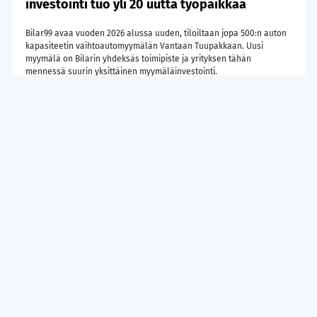
investointi tuo yli 20 uutta työpaikkaa
Bilar99 avaa vuoden 2026 alussa uuden, tiloiltaan jopa 500:n auton
kapasiteetin vaihtoautomyymälän Vantaan Tuupakkaan. Uusi
myymälä on Bilarin yhdeksäs toimipiste ja yrityksen tähän
mennessä suurin yksittäinen myymäläinvestointi.
Tuupakantie 1:een sijoittuva liike sijaitsee näkyvällä paikalla Kehä
3:n varressa, jossa kulkee päivittäin jopa 100 000 autoa.
Lue lisää