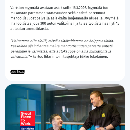
Variston myymälä avataan asiakkaille 16.3.2026. Myymälä tuo
mukanaan paremman saatavuuden sekä entistä paremmat
mahdollisuudet palvella asiakkaita laajemmalla alueella. Myymälä
mahdollistaa jopa 300 auton valikoiman ja tulee työllistämään yli 15
autoalan ammattilaista.
“Haluamme olla siellä, missä asiakkaidemme on helppo asioida.
Keskeinen sijainti antaa meille mahdollisuuden palvella entistä
paremmin ja varmistaa, että autokauppa on aina mutkatonta ja
vaivatonta.”
– kertoo Bilarin toimitusjohtaja Mikko Jokelainen.
Lue lisää