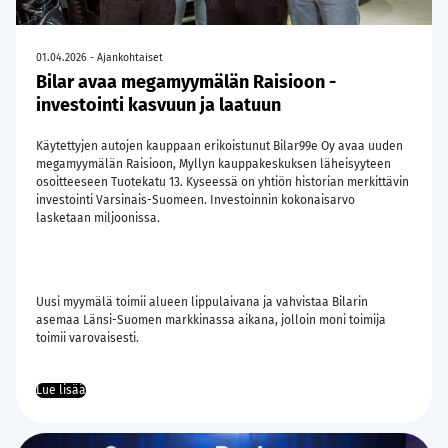
01.04.2026 - Ajankohtaiset
Bilar avaa megamyymälän Raisioon -
investointi kasvuun ja laatuun
Käytettyjen autojen kauppaan erikoistunut Bilar99e Oy avaa uuden
megamyymälän Raisioon, Myllyn kauppakeskuksen läheisyyteen
osoitteeseen Tuotekatu 13. Kyseessä on yhtiön historian merkittävin
investointi Varsinais-Suomeen. Investoinnin kokonaisarvo
lasketaan miljoonissa.
Uusi myymälä toimii alueen lippulaivana ja vahvistaa Bilarin
asemaa Länsi-Suomen markkinassa aikana, jolloin moni toimija
toimii varovaisesti.
Lue lisää