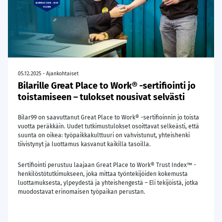
05.12.2025 - Ajankohtaiset
Bilarille Great Place to Work® -sertifiointi jo
toistamiseen – tulokset nousivat selvästi
Bilar99 on saavuttanut Great Place to Work® -sertifioinnin jo toista
vuotta peräkkäin. Uudet tutkimustulokset osoittavat selkeästi, että
suunta on oikea: työpaikkakulttuuri on vahvistunut, yhteishenki
tiivistynyt ja luottamus kasvanut kaikilla tasoilla.
Sertifiointi perustuu laajaan Great Place to Work® Trust Index™ -
henkilöstötutkimukseen, joka mittaa työntekijöiden kokemusta
luottamuksesta, ylpeydestä ja yhteishengestä – Eli tekijöistä, jotka
muodostavat erinomaisen työpaikan perustan.