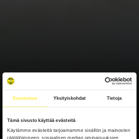
Suostumus
Yksityiskohdat
Tietoja
Tämä sivusto käyttää evästeitä
Käytämme evästeitä tarjoamamme sisällön ja mainosten
Ajankohtaiset uutiset
räätälöimiseen, sosiaalisen median ominaisuuksien