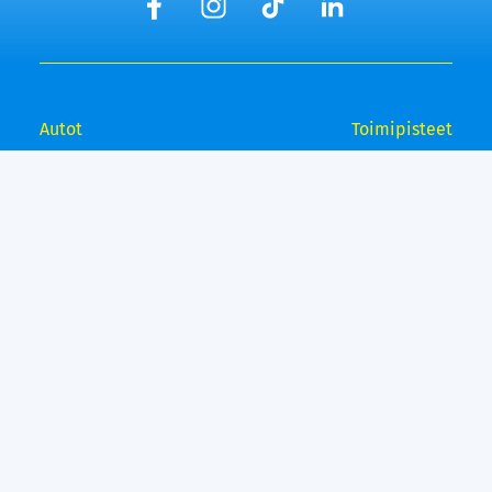
Autot
Toimipisteet
Vaihtoautot
Lempäälä
Tampere
Ostamme autosi
Vantaa, Tuupakka
Lisäpalvelut
Vantaa, Varisto
Helsinki
Ilmainen kotiintoimitus
Tuusula
Kuopio
Bilar - Laaja Kasko
Raisio
Bilar - Turva
Espoo
Rahoitus
Lahti
Vetokoukku
Suosituimmat
Bilar99
automerkit
Bilar yrityksenä
Mercedes-Benz
Laskutustiedot
Volkswagen
Reklamaatio
Mitsubishi