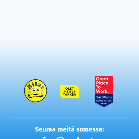
Seuraa meitä somessa: