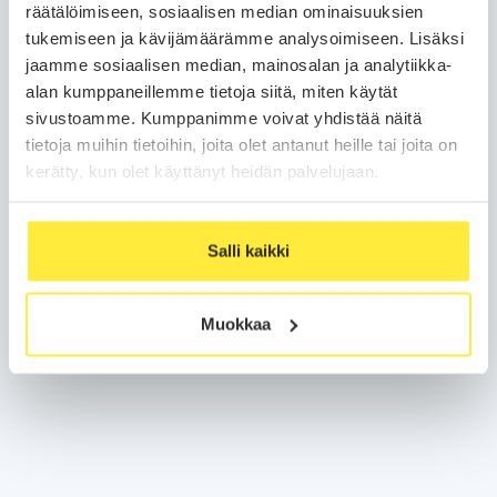
räätälöimiseen, sosiaalisen median ominaisuuksien
tukemiseen ja kävijämäärämme analysoimiseen. Lisäksi
Puhelinnumero
jaamme sosiaalisen median, mainosalan ja analytiikka-
alan kumppaneillemme tietoja siitä, miten käytät
sivustoamme. Kumppanimme voivat yhdistää näitä
Sähköposti
tietoja muihin tietoihin, joita olet antanut heille tai joita on
kerätty, kun olet käyttänyt heidän palvelujaan.
Olen lukenut ja hyväksyn sivuston
varaus- ja maksuehdot
Salli kaikki
Olen lukenut ja hyväksyn sivuston
etämyyntiehdot
Siirry maksamaan
Muokkaa