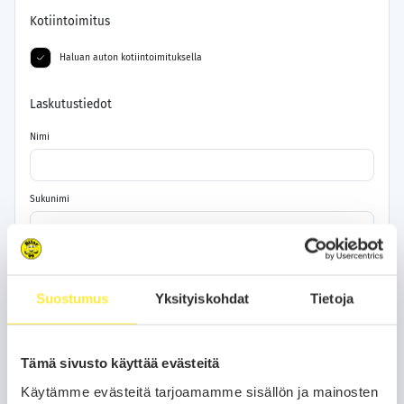
Kotiintoimitus
Haluan auton kotiintoimituksella
Laskutustiedot
Nimi
Sukunimi
Katuosoite
Suostumus
Yksityiskohdat
Tietoja
Postinumero
Tämä sivusto käyttää evästeitä
Kaupunki
Käytämme evästeitä tarjoamamme sisällön ja mainosten