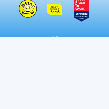
Seuraa meitä somessa:
Autot
Toimipisteet
Vaihtoautot
Lempäälä
Tampere
Ostamme autosi
Vantaa, Tuupakka
Lisäpalvelut
Vantaa, Varisto
Helsinki
Ilmainen kotiintoimitus
Tuusula