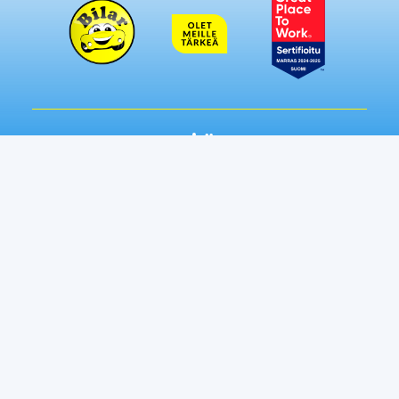
Seuraa meitä somessa:
Autot
Toimipisteet
Vaihtoautot
Lempäälä
Tampere
Ostamme autosi
Vantaa, Tuupakka
Lisäpalvelut
Vantaa, Varisto
Helsinki
Ilmainen kotiintoimitus
Tuusula