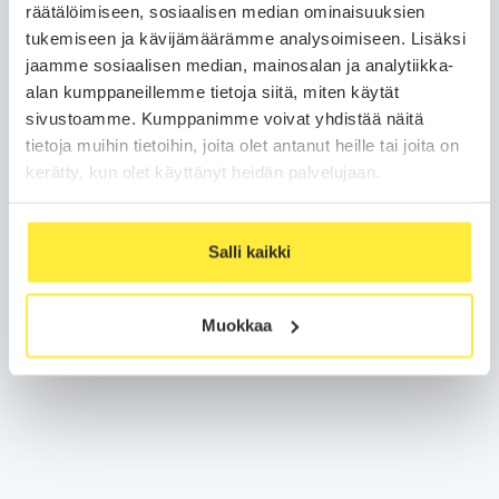
räätälöimiseen, sosiaalisen median ominaisuuksien
tukemiseen ja kävijämäärämme analysoimiseen. Lisäksi
Puhelinnumero
jaamme sosiaalisen median, mainosalan ja analytiikka-
alan kumppaneillemme tietoja siitä, miten käytät
sivustoamme. Kumppanimme voivat yhdistää näitä
Sähköposti
tietoja muihin tietoihin, joita olet antanut heille tai joita on
kerätty, kun olet käyttänyt heidän palvelujaan.
Olen lukenut ja hyväksyn sivuston
varaus- ja maksuehdot
Salli kaikki
Olen lukenut ja hyväksyn sivuston
etämyyntiehdot
Siirry maksamaan
Muokkaa