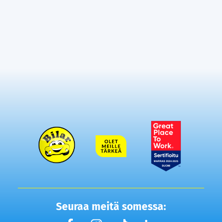
Seuraa meitä somessa: