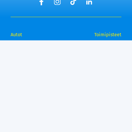
Autot
Toimipisteet
Vaihtoautot
Lempäälä
Tampere
Ostamme autosi
Vantaa, Tuupakka
Lisäpalvelut
Vantaa, Varisto
Helsinki
Ilmainen kotiintoimitus
Tuusula
Kuopio
Bilar - Laaja Kasko
Raisio
Bilar - Turva
Espoo
Rahoitus
Lahti
Vetokoukku
Suosituimmat
Bilar99
automerkit
Bilar yrityksenä
Mercedes-Benz
Laskutustiedot
Volkswagen
Reklamaatio
Mitsubishi