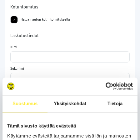
Kotiintoimitus
Haluan auton kotiintoimituksella
Laskutustiedot
Nimi
Sukunimi
Katuosoite
Suostumus
Yksityiskohdat
Tietoja
Postinumero
Tämä sivusto käyttää evästeitä
Kaupunki
Käytämme evästeitä tarjoamamme sisällön ja mainosten