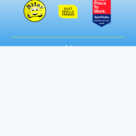
Seuraa meitä somessa:
Autot
Toimipisteet
Vaihtoautot
Lempäälä
Tampere
Ostamme autosi
Vantaa, Tuupakka
Lisäpalvelut
Vantaa, Varisto
Helsinki
Ilmainen kotiintoimitus
Tuusula