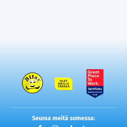
Seuraa meitä somessa: