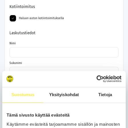
Kotiintoimitus
Haluan auton kotiintoimituksella
Laskutustiedot
Nimi
Sukunimi
Katuosoite
Suostumus
Yksityiskohdat
Tietoja
Postinumero
Tämä sivusto käyttää evästeitä
Kaupunki
Käytämme evästeitä tarjoamamme sisällön ja mainosten