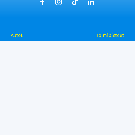
Autot
Toimipisteet
Vaihtoautot
Lempäälä
Tampere
Ostamme autosi
Vantaa, Tuupakka
Lisäpalvelut
Vantaa, Varisto
Helsinki
Ilmainen kotiintoimitus
Tuusula
Kuopio
Bilar - Laaja Kasko
Raisio
Bilar - Turva
Espoo
Rahoitus
Lahti
Vetokoukku
Suosituimmat
Bilar99
automerkit
Bilar yrityksenä
Mercedes-Benz
Laskutustiedot
Volkswagen
Reklamaatio
Mitsubishi