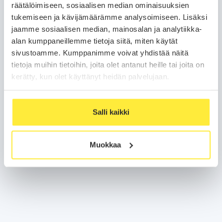
räätälöimiseen, sosiaalisen median ominaisuuksien
tukemiseen ja kävijämäärämme analysoimiseen. Lisäksi
Puhelinnumero
jaamme sosiaalisen median, mainosalan ja analytiikka-
alan kumppaneillemme tietoja siitä, miten käytät
sivustoamme. Kumppanimme voivat yhdistää näitä
Sähköposti
tietoja muihin tietoihin, joita olet antanut heille tai joita on
kerätty, kun olet käyttänyt heidän palvelujaan.
Olen lukenut ja hyväksyn sivuston
varaus- ja maksuehdot
Salli kaikki
Olen lukenut ja hyväksyn sivuston
etämyyntiehdot
Siirry maksamaan
Muokkaa