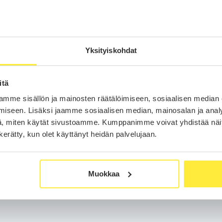
Puhelinnumero
auto
uksen jälkeen
.
Yksityiskohdat
otiovelle.
Olen lukenut ja hyväksyn sivuston
v
Olen lukenut ja hyväksyn sivuston
e
itä
mme sisällön ja mainosten räätälöimiseen, sosiaalisen median
iseen. Lisäksi jaamme sosiaalisen median, mainosalan ja analy
Siirry maksamaan
, miten käytät sivustoamme. Kumppanimme voivat yhdistää näitä t
n kerätty, kun olet käyttänyt heidän palvelujaan.
Muokkaa