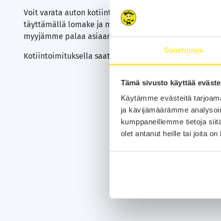
Voit varata auton kotiintoimituksella tai ilman. Varaa 
täyttämällä lomake ja maksamalla varausmaksun. Vara
myyjämme palaa asiaan yhden (1) arkipäivän kuluessa
Suostumus
Kotiintoimituksella saat autosi toimitettuna suoraan k
Tämä sivusto käyttää eväste
Käytämme evästeitä tarjoama
ja kävijämäärämme analysoim
kumppaneillemme tietoja siitä
olet antanut heille tai joita o