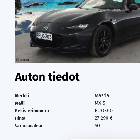
Auton tiedot
Mazda
Merkki
MX-5
Malli
EUO-303
Rekisterinumero
27 290 €
Hinta
50 €
Varausmaksu