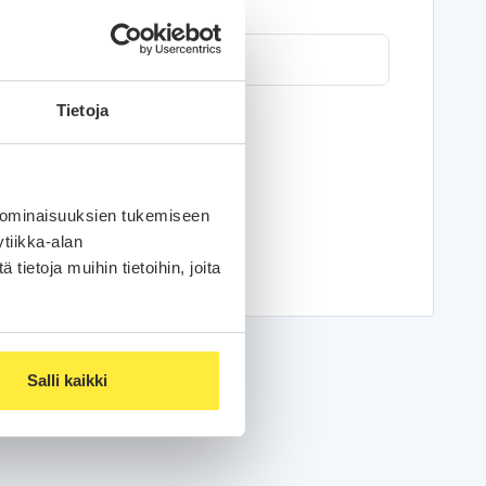
Sähköposti
Tietoja
araus- ja maksuehdot
tämyyntiehdot
 ominaisuuksien tukemiseen
tiikka-alan
ietoja muihin tietoihin, joita
Salli kaikki