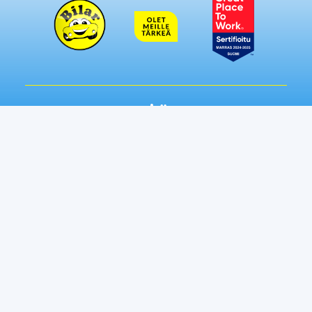
Seuraa meitä somessa:
Autot
Toimipisteet
Vaihtoautot
Lempäälä
Tampere
Ostamme autosi
Vantaa, Tuupakka
Lisäpalvelut
Vantaa, Varisto
Helsinki
Ilmainen kotiintoimitus
Tuusula