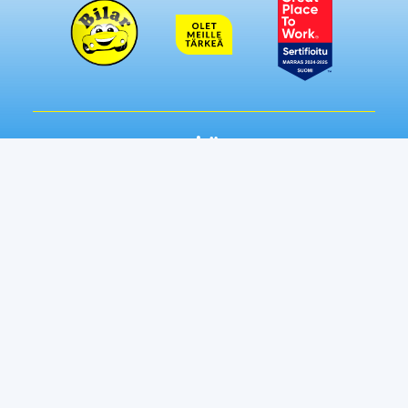
Seuraa meitä somessa:
Autot
Toimipisteet
Vaihtoautot
Lempäälä
Tampere
Ostamme autosi
Vantaa, Tuupakka
Lisäpalvelut
Vantaa, Varisto
Helsinki
Ilmainen kotiintoimitus
Tuusula