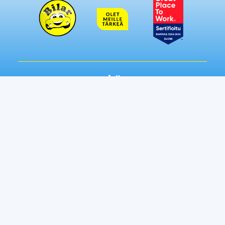
Seuraa meitä somessa:
Autot
Toimipisteet
Vaihtoautot
Lempäälä
Tampere
Ostamme autosi
Vantaa, Tuupakka
Lisäpalvelut
Vantaa, Varisto
Helsinki
Ilmainen kotiintoimitus
Tuusula