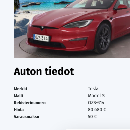
Auton tiedot
Tesla
Merkki
Model S
Malli
OZS-314
Rekisterinumero
80 680 €
Hinta
50 €
Varausmaksu