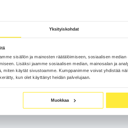
Puhelinnumero
auto
uksen jälkeen
.
Yksityiskohdat
otiovelle.
Olen lukenut ja hyväksyn sivuston
v
Olen lukenut ja hyväksyn sivuston
e
itä
mme sisällön ja mainosten räätälöimiseen, sosiaalisen median
iseen. Lisäksi jaamme sosiaalisen median, mainosalan ja analy
Siirry maksamaan
, miten käytät sivustoamme. Kumppanimme voivat yhdistää näitä t
n kerätty, kun olet käyttänyt heidän palvelujaan.
Muokkaa