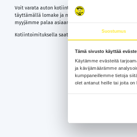
Voit varata auton kotiintoimituksella tai ilman. Varaa 
täyttämällä lomake ja maksamalla varausmaksun. Vara
myyjämme palaa asiaan yhden (1) arkipäivän kuluessa
Suostumus
Kotiintoimituksella saat autosi toimitettuna suoraan k
Tämä sivusto käyttää eväste
Käytämme evästeitä tarjoama
ja kävijämäärämme analysoim
kumppaneillemme tietoja siitä
olet antanut heille tai joita o