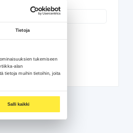
Sähköposti
Tietoja
araus- ja maksuehdot
tämyyntiehdot
 ominaisuuksien tukemiseen
tiikka-alan
ietoja muihin tietoihin, joita
Salli kaikki