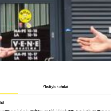
Yksityiskohdat
itä
mme sisällön ja mainosten räätälöimiseen, sosiaalisen median