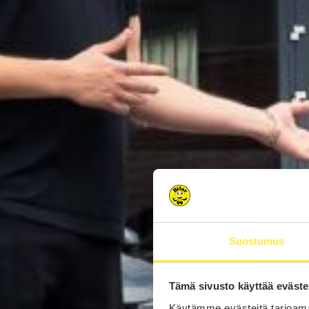
Suostumus
Tämä sivusto käyttää eväste
Käytämme evästeitä tarjoama