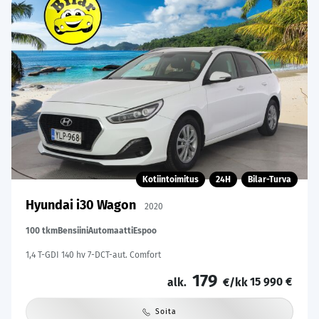
Kotiintoimitus
24H
Bilar-Turva
Hyundai i30 Wagon
2020
100 tkm
Bensiini
Automaatti
Espoo
1,4 T-GDI 140 hv 7-DCT-aut. Comfort
179
15 990 €
alk.
€/kk
Soita