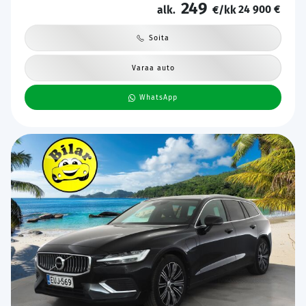
249
24 900 €
alk.
€/kk
Soita
Varaa auto
WhatsApp