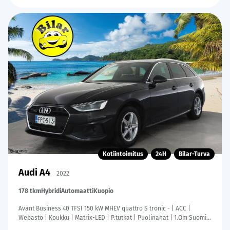
Kotiintoimitus
24H
Bilar-Turva
Audi A4
2022
178 tkm
Hybridi
Automaatti
Kuopio
Avant Business 40 TFSI 150 kW MHEV quattro S tronic - | ACC |
Webasto | Koukku | Matrix-LED | P.tutkat | Puolinahat | 1.Om Suomi-
auto | Kahdet Renkaat | Merkkihuollettu |