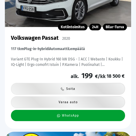
Kotiintoimitus
24H
Bilar-Turva
Volkswagen Passat
2020
117 tkm
Plug-in-hybridi
Automaatti
Lempäälä
Variant GTE Plug-In Hybrid 160 kW DSG - | ACC | Webasto | Koukku |
IQ-Light | Ergo comofrt Istuin | P.Kamera | Puolinahat |
Ratinlämmitys | Merkkihuollettu | Kahdet Renkaat |
199
18 500 €
alk.
€/kk
Soita
Varaa auto
WhatsApp