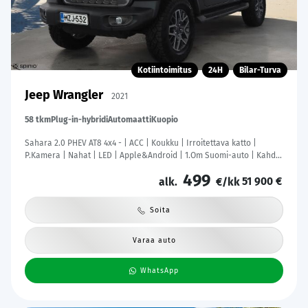
Kotiintoimitus
24H
Bilar-Turva
Jeep Wrangler
2021
58 tkm
Plug-in-hybridi
Automaatti
Kuopio
Sahara 2.0 PHEV AT8 4x4 - | ACC | Koukku | Irroitettava katto |
P.Kamera | Nahat | LED | Apple&Android | 1.Om Suomi-auto | Kahdet
Renkaat |
499
51 900 €
alk.
€/kk
Soita
Varaa auto
WhatsApp