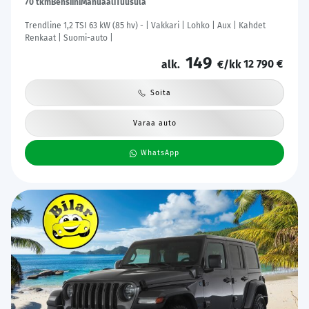
70 tkm
Bensiini
Manuaali
Tuusula
Trendline 1,2 TSI 63 kW (85 hv) - | Vakkari | Lohko | Aux | Kahdet
Renkaat | Suomi-auto |
149
12 790 €
alk.
€/kk
Soita
Varaa auto
WhatsApp