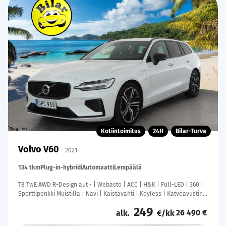
Kotiintoimitus
24H
Bilar-Turva
Volvo V60
2021
134 tkm
Plug-in-hybridi
Automaatti
Lempäälä
T8 TwE AWD R-Design aut - | Webasto | ACC | H&K | Full-LED | 360 |
Sporttipenkki Muistilla | Navi | Kaistavahti | Keyless | Katveavustin |
Kahdet renkaat |
249
26 490 €
alk.
€/kk