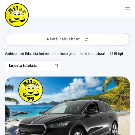
Näytä hakuehdot
Vaihtoautot Bilarilta kotiintoimitettuna jopa ilman käsirahaa!
1315
kpl