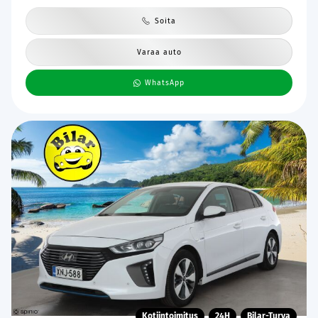
Soita
Varaa auto
WhatsApp
Kotiintoimitus
24H
Bilar-Turva