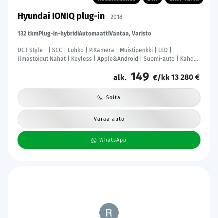
Hyundai IONIQ plug-in
2018
132 tkm
Plug-in-hybridi
Automaatti
Vantaa, Varisto
DCT Style - | SCC | Lohko | P.Kamera | Muistipenkki | LED |
Ilmastoidut Nahat | Keyless | Apple&Android | Suomi-auto | Kahdet
Renkaat |
149
13 280 €
alk.
€/kk
Soita
Varaa auto
WhatsApp