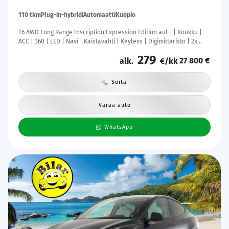
110 tkm
Plug-in-hybridi
Automaatti
Kuopio
T6 AWD Long Range Inscription Expression Edition aut - | Koukku |
ACC | 360 | LED | Navi | Kaistavahti | Keyless | Digimittaristo | 2x
Latauskaapelit | Kahdet renkaat |
279
27 800 €
alk.
€/kk
Soita
Varaa auto
WhatsApp