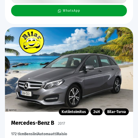
WhatsApp
Kotiintoimitus
24H
Bilar-Turva
Mercedes-Benz B
2017
172 tkm
Bensiini
Automaatti
Raisio