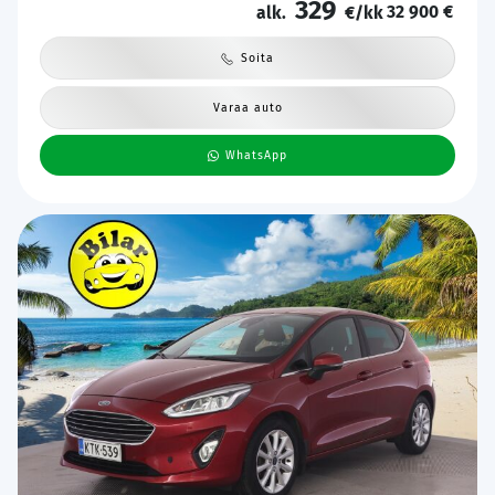
329
32 900 €
alk.
€/kk
Soita
Varaa auto
WhatsApp