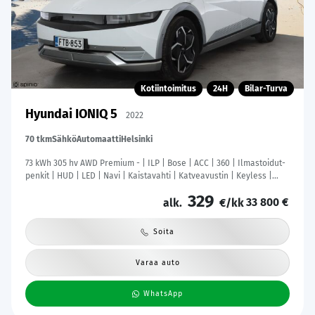
Kotiintoimitus
24H
Bilar-Turva
Hyundai IONIQ 5
2022
70 tkm
Sähkö
Automaatti
Helsinki
73 kWh 305 hv AWD Premium - | ILP | Bose | ACC | 360 | Ilmastoidut-
penkit | HUD | LED | Navi | Kaistavahti | Katveavustin | Keyless |
Merkkihuollot |
329
33 800 €
alk.
€/kk
Soita
Varaa auto
WhatsApp