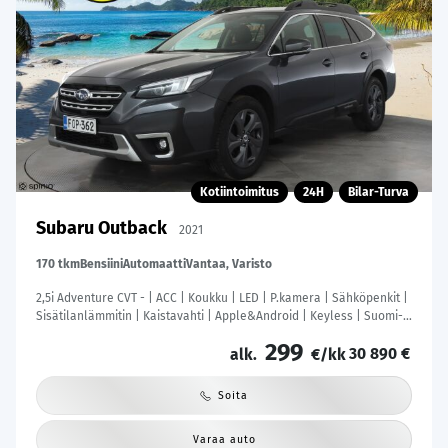
Kotiintoimitus
24H
Bilar-Turva
Subaru Outback
2021
170 tkm
Bensiini
Automaatti
Vantaa, Varisto
2,5i Adventure CVT - | ACC | Koukku | LED | P.kamera | Sähköpenkit |
Sisätilanlämmitin | Kaistavahti | Apple&Android | Keyless | Suomi-
auto | Kahdet renkaat |
299
30 890 €
alk.
€/kk
Soita
Varaa auto