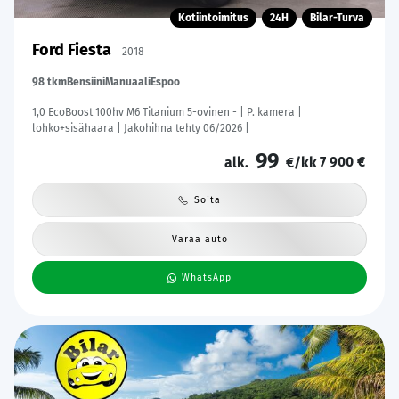
Kotiintoimitus
24H
Bilar-Turva
Ford Fiesta
2018
98 tkm
Bensiini
Manuaali
Espoo
1,0 EcoBoost 100hv M6 Titanium 5-ovinen - | P. kamera |
lohko+sisähaara | Jakohihna tehty 06/2026 |
99
7 900 €
alk.
€/kk
Soita
Varaa auto
WhatsApp