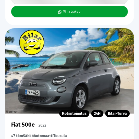
WhatsApp
Kotiintoimitus
24H
Bilar-Turva
Fiat 500e
2022
47 tkm
Sähkö
Automaatti
Tuusula