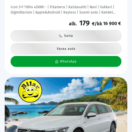
Icon 3+1 118hv 42kWh - | P.Kamera | Kaistavahti | Navi | Vakkari |
Digimittaristo | Apple&Android | Keyless | Suomi-auto | Kahdet
renkaat |
179
16 900 €
alk.
€/kk
Soita
Varaa auto
WhatsApp