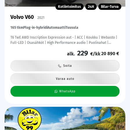
Kotiintoimitus
24H
Bilar-Turva
Volvo V60
2021
165 tkm
Plug-in-hybridi
Automaatti
Tuusula
T6 TwE AWD Inscription Expression aut - | ACC | Koukku | Webasto |
Full-LED | Osasähköt | High Performance audio | Puolinahat |
P.Kamera | Keyless | Apple&Android | Kahdet Renkaat |
229
20 890 €
alk.
€/kk
Soita
Varaa auto
WhatsApp