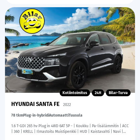
Kotiintoimitus
24H
Bilar-Turva
HYUNDAI SANTA FE
2022
78 tkm
Plug-in-hybridi
Automaatti
Tuusula
1.6 T-GDI 265 hv Plug in 4WD 6AT 5P - | Koukku | Pa-lisälämmitin | ACC
| 360 | KRELL | Ilmastoitu Muistipenkki | HUD | Kaistavahti | Navi |
Katveavustin | Keyless | 2x Latauskaapelit |