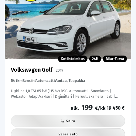
Kotiintoimitus
24H
Bilar-Turva
Volkswagen Golf
2019
54 tkm
Bensiini
Automaatti
Vantaa, Tuupakka
Highline 1,0 TSI 85 kW (115 hv) DSG-automaatti - Suomiauto |
Webasto | Adapt.Vakkari | Digimittari | Peruutuskamera | LED |
Kangas-Alcantara |
199
19 450 €
alk.
€/kk
Soita
Varaa auto