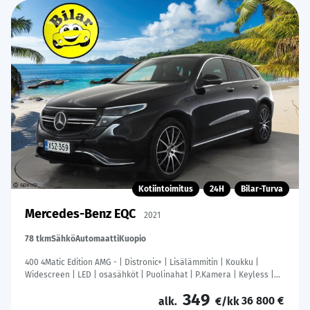
Kotiintoimitus
24H
Bilar-Turva
Mercedes-Benz EQC
2021
78 tkm
Sähkö
Automaatti
Kuopio
400 4Matic Edition AMG - | Distronic+ | Lisälämmitin | Koukku |
Widescreen | LED | osasähköt | Puolinahat | P.Kamera | Keyless |
Suomi-auto |
349
36 800 €
alk.
€/kk