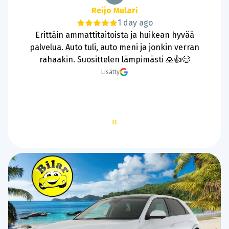
Reijo Mulari
1 day ago
Erittäin ammattitaitoista ja huikean hyvää
palvelua. Auto tuli, auto meni ja jonkin verran
rahaakin. Suosittelen lämpimästi 🙏👍😊
Lisätty
Page
1
of
60