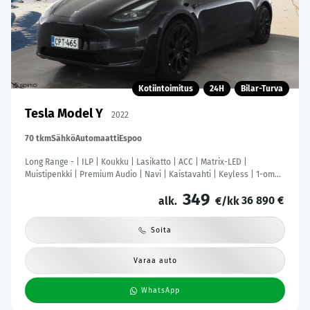
Kotiintoimitus
24H
Bilar-Turva
Tesla Model Y
2022
70 tkm
Sähkö
Automaatti
Espoo
Long Range - | ILP | Koukku | Lasikatto | ACC | Matrix-LED |
Muistipenkki | Premium Audio | Navi | Kaistavahti | Keyless | 1-om
Suomi-auto 2x Latauskaapelit | Kahdet renkaat |
349
36 890 €
alk.
€/kk
Soita
Varaa auto
WhatsApp