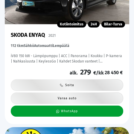
Kotiintoimitus
24H
Bilar-Turva
SKODA ENYAQ
2021
112 tkm
Sähkö
Automaatti
Lempäälä
iV80 150 kW - Lämpöpumppu | ACC | Panorama | Koukku | P-kamera
| Nahkasisusta | KeylessGo | Kahdet Skodan vanteet |
Merkkihuoltohistoria
279
28 450 €
alk.
€/kk
Soita
Varaa auto
WhatsApp