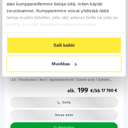
alan kumppaneillemme tietoja siitä, miten käytät
sivustoamme. Kumppanimme voivat yhdistää näitä
tietoja muihin tietoihin, joita olet antanut heille tai joita on
kerätty, kun olet käyttänyt heidän palvelujaan.
Kotiintoimitus
24H
Bilar-Turva
Salli kaikki
Kia Ceed
2020
Muokkaa
97 tkm
Bensiini
Automaatti
Tuusula
1,4 T-GDI ISG 140hv EX SW DCT A/T - | Vakkari | Lohko | P.Kamera |
LED | Puolinahat | Navi | Apple&Android | Suomi-auto | Kahdet
Renkaat |
199
17 790 €
alk.
€/kk
Soita
Varaa auto
WhatsApp