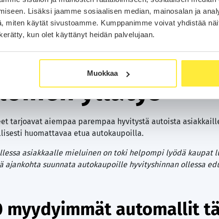
vinkkaa.
iseen. Lisäksi jaamme sosiaalisen median, mainosalan ja analy
, miten käytät sivustoamme. Kumppanimme voivat yhdistää näitä t
n kerätty, kun olet käyttänyt heidän palvelujaan.
ihtavalle hintojen
Muokkaa
iloinen yllätys
eet tarjoavat aiempaa parempaa hyvitystä autoista asiakkaill
llisesti huomattavaa etua autokaupoilla.
llessa asiakkaalle mieluinen on toki helpompi lyödä kaupat l
ä ajankohta suunnata autokaupoille hyvityshinnan ollessa ed
10 myydyimmät automallit tä