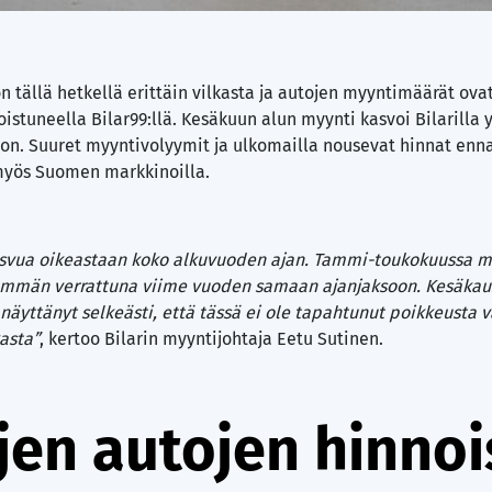
 tällä hetkellä erittäin vilkasta ja autojen myyntimäärät ova
stuneella Bilar99:llä. Kesäkuun alun myynti kasvoi Bilarilla y
on. Suuret myyntivolyymit ja ulkomailla nousevat hinnat enn
e myös Suomen markkinoilla.
svua oikeastaan koko alkuvuoden ajan. Tammi-toukokuussa 
emmän verrattuna viime vuoden samaan ajanjaksoon. Kesäkau
näyttänyt selkeästi, että tässä ei ole tapahtunut poikkeusta 
asta”
, kertoo Bilarin myyntijohtaja Eetu Sutinen.
jen autojen hinnoi