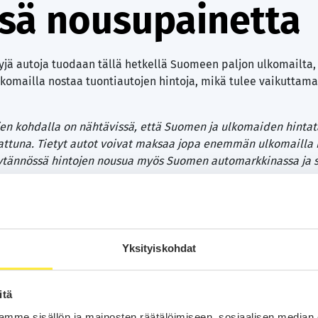
sä nousupainetta
yjä autoja tuodaan tällä hetkellä Suomeen paljon ulkomailta, e
lkomailla nostaa tuontiautojen hintoja, mikä tulee vaikutta
tojen kohdalla on nähtävissä, että Suomen ja ulkomaiden hinta
attuna. Tietyt autot voivat maksaa jopa enemmän ulkomailla 
ytännössä hintojen nousua myös Suomen automarkkinassa ja sit
istuvat suosittuihin tuontiautoihin, kuten Volvon hybridima
olvon V60 farmariauto. Heti seuraavina tulevat muiden tunnett
C, Volkswagen Passat ja Skoda Octavia.
Yksityiskohdat
rheessä aikaa miettiä kakkosauton päivittämistä. Tällä hetk
ienosti kaupaksi ja niille on markkinassa kova kysyntä”
, Suti
itä
 yli 1 000 käytettyä autoa. Nyt onkin oiva tilaisuus saada jä
mme sisällön ja mainosten räätälöimiseen, sosiaalisen median