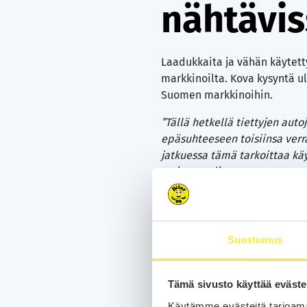
nähtävis
Laadukkaita ja vähän käytett
markkinoilta. Kova kysyntä u
Suomen markkinoihin.
”Tällä hetkellä tiettyjen au
epäsuhteeseen toisiinsa verr
jatkuessa tämä tarkoittaa kä
Sutinen paljastaa.
Suurimmat nousupaineet kohd
automalli Bilarilla olikin V
mallit, kuten Mercedes-Benz 
Suostumus
”Kesällä on myös monessa pe
luokan käyttöautot menevät h
Tämä sivusto käyttää eväste
”Ostamme kesäsesongin aikana
Käytämme evästeitä tarjoama