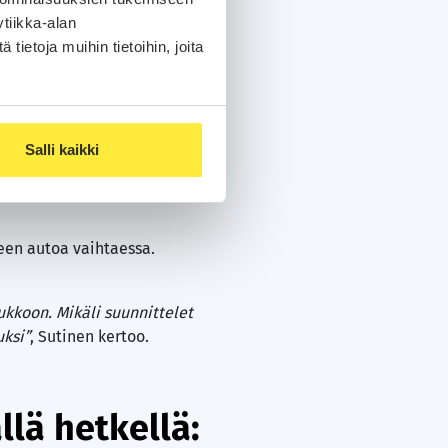
tiikka-alan
ietoja muihin tietoihin, joita
 nousu
Salli kaikki
een autoa vaihtaessa.
ukkoon. Mikäli suunnittelet
uksi”
, Sutinen kertoo.
llä hetkellä: