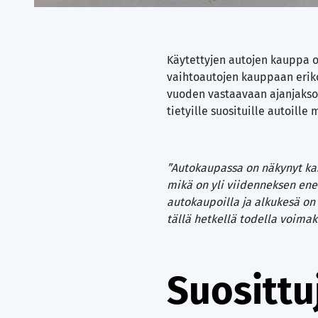
Käytettyjen autojen kauppa on
vaihtoautojen kauppaan erikoi
vuoden vastaavaan ajanjakso
tietyille suosituille autoill
”Autokaupassa on näkynyt ka
mikä on yli viidenneksen en
autokaupoilla ja alkukesä on 
tällä hetkellä todella voimak
Suosittu