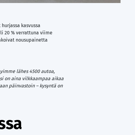
t hurjassa kasvussa
li 20 % verrattuna viime
akoivat nousupainetta
myimme lähes 4500 autoa,
si on aina vilkkaampaa aikaa
vaan päinvastoin – kysyntä on
ssa