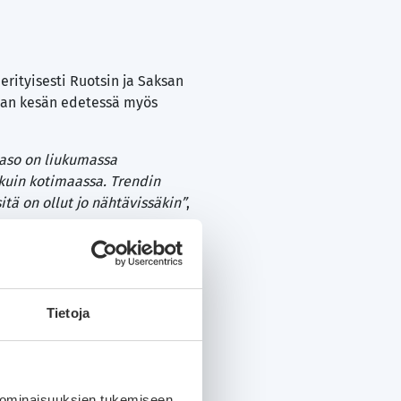
rityisesti Ruotsin ja Saksan
maan kesän edetessä myös
taso on liukumassa
kuin kotimaassa. Trendin
ä on ollut jo nähtävissäkin”
,
lleihin. Alkuvuoden myydyin
ujen automerkkien suositut
Tietoja
ellä myös edullisemman
nen kertoo.
rkevä raha ylimääräiseksi
 ominaisuuksien tukemiseen