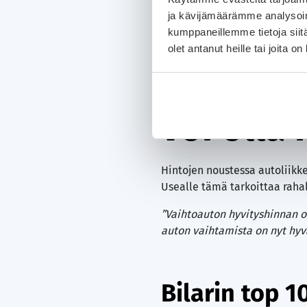
jääneestä autosta”
, Sutinen 
ja kävijämäärämme analysoim
kumppaneillemme tietoja siitä
olet antanut heille tai joita o
Autoa va
voi olla 
Hintojen noustessa autoliikk
Usealle tämä tarkoittaa raha
”Vaihtoauton hyvityshinnan o
auton vaihtamista on nyt hyv
Bilarin top 