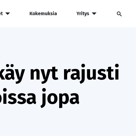
et
Kokemuksia
Yritys
äy nyt rajusti
oissa jopa