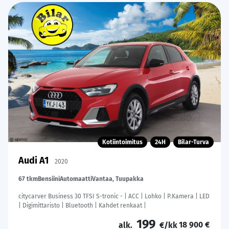
Kotiintoimitus
24H
Bilar-Turva
Audi A1
2020
67 tkm
Bensiini
Automaatti
Vantaa, Tuupakka
citycarver Business 30 TFSI S-tronic - | ACC | Lohko | P.Kamera | LED
| Digimittaristo | Bluetooth | Kahdet renkaat |
199
18 900 €
alk.
€/kk