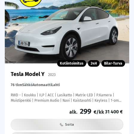
Kotiintoimitus
24H
Bilar-Turva
Tesla Model Y
2023
76 tkm
Sähkö
Automaatti
Lahti
RWD - | Koukku | ILP | ACC | Lasikatto | Matrix-LED | P.Kamera |
Muistipenkki | Premium Audio | Navi | Kaistavahti | Keyless | 1-om
Suomi-auto | Kahdet renkaat |
299
31 400 €
alk.
€/kk
Soita