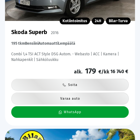
Kotiintoimitus
24H
Bilar-Turva
Skoda Superb
2016
195 tkm
Bensiini
Automaatti
Lempäälä
Combi 1,4 TSI ACT Style DSG Autom. - Webasto | ACC | Kamera |
Nahkapenkit | Sähköluukku
179
16 740 €
alk.
€/kk
Soita
Varaa auto
WhatsApp