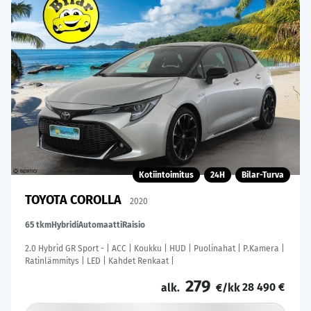
Kotiintoimitus
24H
Bilar-Turva
TOYOTA COROLLA
2020
65 tkm
Hybridi
Automaatti
Raisio
2.0 Hybrid GR Sport - | ACC | Koukku | HUD | Puolinahat | P.Kamera |
Ratinlämmitys | LED | Kahdet Renkaat |
279
28 490 €
alk.
€/kk