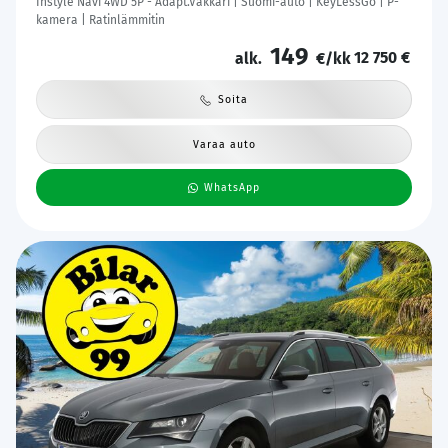
Instyle Navi 4WD 5P - Adapt.Vakkari | Suomi-auto | KeyLessGo | P-
kamera | Ratinlämmitin
149
12 750 €
alk.
€/kk
Soita
Varaa auto
WhatsApp