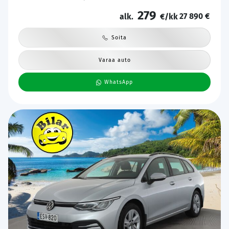
Katveavustin | Keyless | 2x Latauskaapelit | Kahdet renkaat |
279
27 890 €
Suomi-auto |
alk.
€/kk
Soita
Varaa auto
WhatsApp