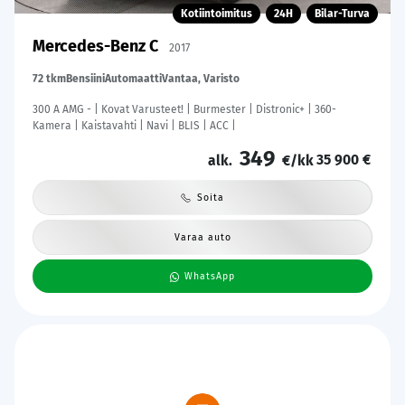
Kotiintoimitus
24H
Bilar-Turva
Mercedes-Benz C
2017
72 tkm
Bensiini
Automaatti
Vantaa, Varisto
300 A AMG - | Kovat Varusteet! | Burmester | Distronic+ | 360-
Kamera | Kaistavahti | Navi | BLIS | ACC |
349
35 900 €
alk.
€/kk
Soita
Varaa auto
WhatsApp