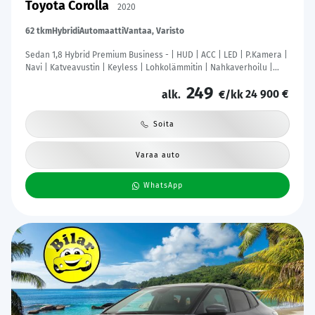
Toyota Corolla
2020
62 tkm
Hybridi
Automaatti
Vantaa, Varisto
Sedan 1,8 Hybrid Premium Business - | HUD | ACC | LED | P.Kamera |
Navi | Katveavustin | Keyless | Lohkolämmitin | Nahkaverhoilu |
Kaistavahti | 1-om Suomi-auto | Kahdet renkaat |
249
24 900 €
alk.
€/kk
Soita
Varaa auto
WhatsApp