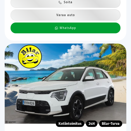
Soita
Varaa auto
WhatsApp
Kotiintoimitus
24H
Bilar-Turva