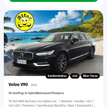
Kotiintoimitus
24H
Bilar-Turva
Volvo V90
2020
85 tkm
Plug-in-hybridi
Automaatti
Tampere
T8 TwE AWD Business Inscription aut - | Webasto | Koukku | ACC |
Full-LED | P.Kamera | Sporttinahat Muistilla | Navi | Kaistavahti |