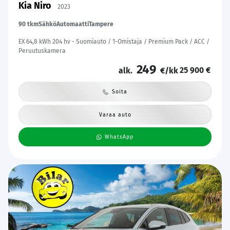
Kia Niro
2023
90 tkm
Sähkö
Automaatti
Tampere
EX 64,8 kWh 204 hv - Suomiauto / 1-Omistaja / Premium Pack / ACC /
Peruutuskamera
249
25 900 €
alk.
€/kk
Soita
Varaa auto
WhatsApp