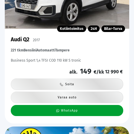
Kotiintoimitus
24H
Bilar-Turva
Audi Q2
2017
221 tkm
Bensiini
Automaatti
Tampere
Business Sport 1,4 TFSI COD 110 kW S tronic
149
12 990 €
alk.
€/kk
Soita
Varaa auto
WhatsApp