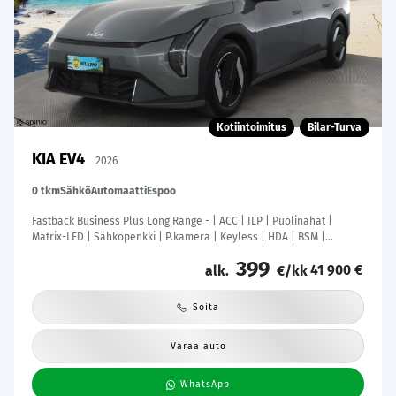
Kotiintoimitus
Bilar-Turva
KIA EV4
2026
0 tkm
Sähkö
Automaatti
Espoo
Fastback Business Plus Long Range - | ACC | ILP | Puolinahat |
Matrix-LED | Sähköpenkki | P.kamera | Keyless | HDA | BSM |
Ambient Light | Apple & Android | Tehdastakuu! |
399
41 900 €
alk.
€/kk
Soita
Varaa auto
WhatsApp