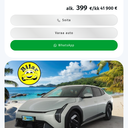
Ambient Light | Apple & Android | Tehdastakuu! |
399
41 900 €
alk.
€/kk
Soita
Varaa auto
WhatsApp