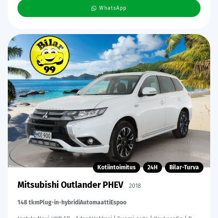
WhatsApp
Kotiintoimitus
24H
Bilar-Turva
Mitsubishi Outlander PHEV
2018
148 tkm
Plug-in-hybridi
Automaatti
Espoo