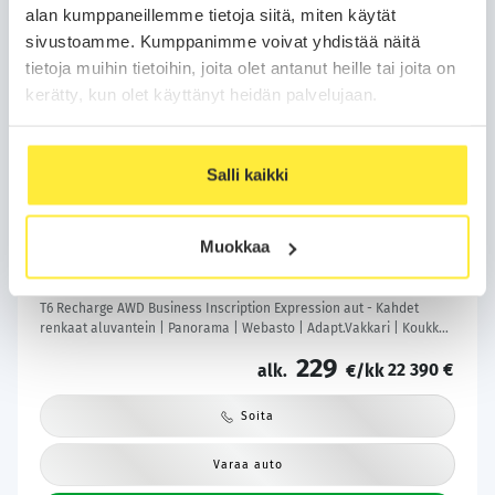
alan kumppaneillemme tietoja siitä, miten käytät
sivustoamme. Kumppanimme voivat yhdistää näitä
tietoja muihin tietoihin, joita olet antanut heille tai joita on
kerätty, kun olet käyttänyt heidän palvelujaan.
Salli kaikki
Kotiintoimitus
24H
Bilar-Turva
Volvo XC60
2021
Muokkaa
206 tkm
Plug-in-hybridi
Automaatti
Lempäälä
T6 Recharge AWD Business Inscription Expression aut - Kahdet
renkaat aluvantein | Panorama | Webasto | Adapt.Vakkari | Koukku |
Peruutuskamera | KeylessGo | Sähköluukku | Säntilliset huollot |
229
22 390 €
alk.
€/kk
Soita
Varaa auto