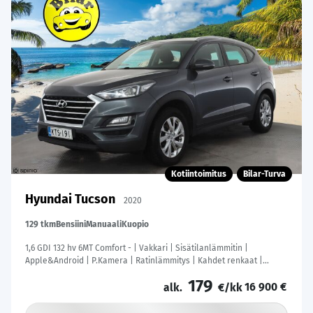
Kotiintoimitus
Bilar-Turva
Hyundai Tucson
2020
129 tkm
Bensiini
Manuaali
Kuopio
1,6 GDI 132 hv 6MT Comfort - | Vakkari | Sisätilanlämmitin |
Apple&Android | P.Kamera | Ratinlämmitys | Kahdet renkaat |
Suomi-auto |
179
16 900 €
alk.
€/kk