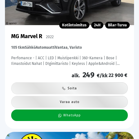
Kotiintoimitus
24H
Bilar-Turva
MG Marvel R
2022
105 tkm
Sähkö
Automaatti
Vantaa, Varisto
Perfomance - | ACC | LED | Muistipenkki | 360-Kamera | Bose |
Ilmastoidut Nahat | DIgimittaristo | Keyless | Apple&Android |
Kahdet Renkaat |
249
22 900 €
alk.
€/kk
Soita
Varaa auto
WhatsApp