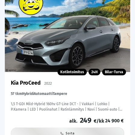
Kotiintoimitus
24H
Bilar-Turva
Kia ProCeed
2022
57 tkm
Hybridi
Automaatti
Tampere
1,5 T-GDI Mild-Hybrid 160hv GT-Line DCT - | Vakkari | Lohko |
P.Kamera | LED | Puolinahat | Ratinlämmitys | Navi | Suomi-auto |
Kahdet Renkaat |
249
24 900 €
alk.
€/kk
Soita