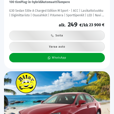
100 tkm
Plug-in-hybridi
Automaatti
Tampere
G30 Sedan 530e A Charged Edition M Sport - | ACC | Lasikattoluukku
| Digimittaristo | Osasähköt | P.Kamera | Sporttipenkit | LED | Navi |
Kahdet Renkaat |
249
23 900 €
alk.
€/kk
Soita
Varaa auto
WhatsApp