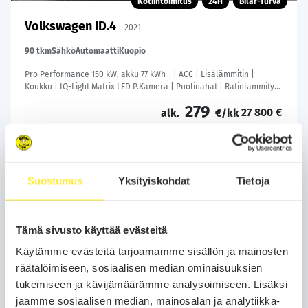
Kotiintoimitus
24H
Bilar-Turva
Volkswagen ID.4
2021
90 tkm
Sähkö
Automaatti
Kuopio
Pro Performance 150 kW, akku 77 kWh - | ACC | Lisälämmitin |
Koukku | IQ-Light Matrix LED P.Kamera | Puolinahat | Ratinlämmitys
| Keyless | Apple&Android | 1.Om Suomi-auto | Kahdet Renkaat |
279
27 800 €
Merkkihuollettu |
alk.
€/kk
Soita
Varaa auto
Suostumus
Yksityiskohdat
Tietoja
WhatsApp
Tämä sivusto käyttää evästeitä
Käytämme evästeitä tarjoamamme sisällön ja mainosten
räätälöimiseen, sosiaalisen median ominaisuuksien
tukemiseen ja kävijämäärämme analysoimiseen. Lisäksi
jaamme sosiaalisen median, mainosalan ja analytiikka-