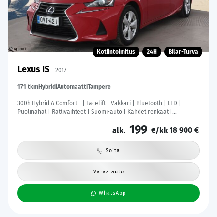
Kotiintoimitus
24H
Bilar-Turva
Lexus IS
2017
171 tkm
Hybridi
Automaatti
Tampere
300h Hybrid A Comfort - | Facelift | Vakkari | Bluetooth | LED |
Puolinahat | Rattivaihteet | Suomi-auto | Kahdet renkaat |
Merkkihuollot |
199
18 900 €
alk.
€/kk
Soita
Varaa auto
WhatsApp