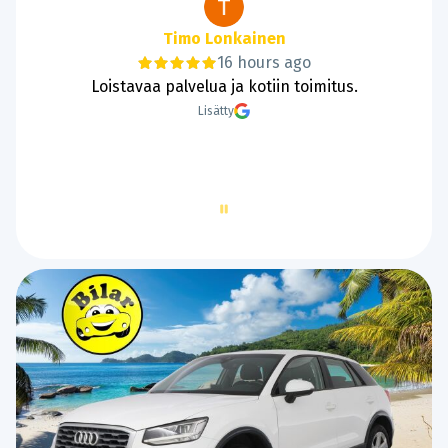
Tanie Lund
18 hours ago
Hyvää ja sujuvaa kaupantekoa.
Lisätty
Page
2
of
60