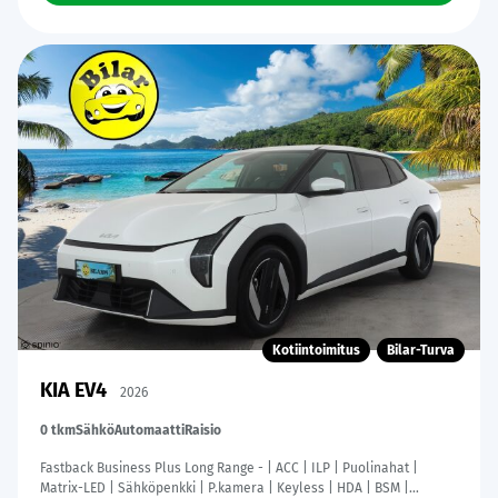
Kotiintoimitus
Bilar-Turva
KIA EV4
2026
0 tkm
Sähkö
Automaatti
Raisio
Fastback Business Plus Long Range - | ACC | ILP | Puolinahat |
Matrix-LED | Sähköpenkki | P.kamera | Keyless | HDA | BSM |