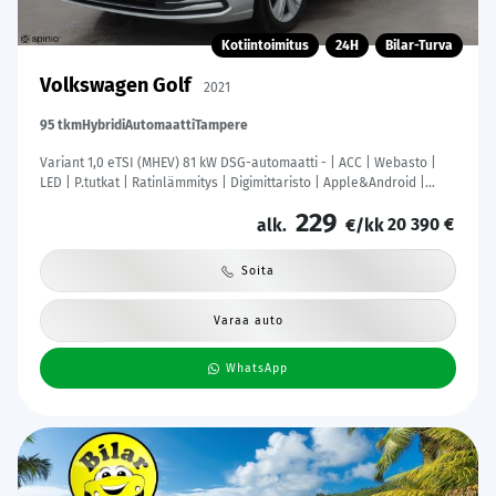
Kotiintoimitus
24H
Bilar-Turva
Volkswagen Golf
2021
95 tkm
Hybridi
Automaatti
Tampere
Variant 1,0 eTSI (MHEV) 81 kW DSG-automaatti - | ACC | Webasto |
LED | P.tutkat | Ratinlämmitys | Digimittaristo | Apple&Android |
Suomi-auto | Merkkihuollettu | Kahdet Renkaat |
229
20 390 €
alk.
€/kk
Soita
Varaa auto
WhatsApp