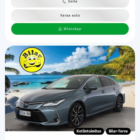
Soita
Varaa auto
WhatsApp
Kotiintoimitus
Bilar-Turva