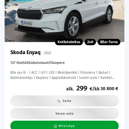
Kotiintoimitus
24H
Bilar-Turva
Skoda Enyaq
2022
127 tkm
Sähkö
Automaatti
Tampere
80x 4x4 iV - | ACC | ILP | LED | Muistipenkki | P.Kamera | Nahat |
Ratinlämmitys | Keyless | Apple&Android | Suomi-auto | Kahdet
Renkaat | Merkkihuollettu |
299
30 800 €
alk.
€/kk
Soita
Varaa auto
WhatsApp