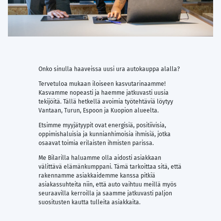
Onko sinulla haaveissa uusi ura autokauppa alalla?
Tervetuloa mukaan iloiseen kasvutarinaamme!
Kasvamme nopeasti ja haemme jatkuvasti uusia
tekijöitä. Tällä hetkellä avoimia työtehtäviä löytyy
Vantaan, Turun, Espoon ja Kuopion alueelta.
Etsimme myyjätyypit ovat energisiä, positiivisia,
oppimishaluisia ja kunnianhimoisia ihmisiä, jotka
osaavat toimia erilaisten ihmisten parissa.
Me Bilarilla haluamme olla aidosti asiakkaan
välittävä elämänkumppani. Tämä tarkoittaa sitä, että
rakennamme asiakkaidemme kanssa pitkiä
asiakassuhteita niin, että auto vaihtuu meillä myös
seuraavilla kerroilla ja saamme jatkuvasti paljon
suositusten kautta tulleita asiakkaita.