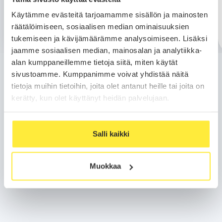
Käytämme evästeitä tarjoamamme sisällön ja mainosten
räätälöimiseen, sosiaalisen median ominaisuuksien
Lue lisää
tukemiseen ja kävijämäärämme analysoimiseen. Lisäksi
jaamme sosiaalisen median, mainosalan ja analytiikka-
alan kumppaneillemme tietoja siitä, miten käytät
sivustoamme. Kumppanimme voivat yhdistää näitä
tietoja muihin tietoihin, joita olet antanut heille tai joita on
kerätty, kun olet käyttänyt heidän palvelujaan.
Salli kaikki
Muokkaa