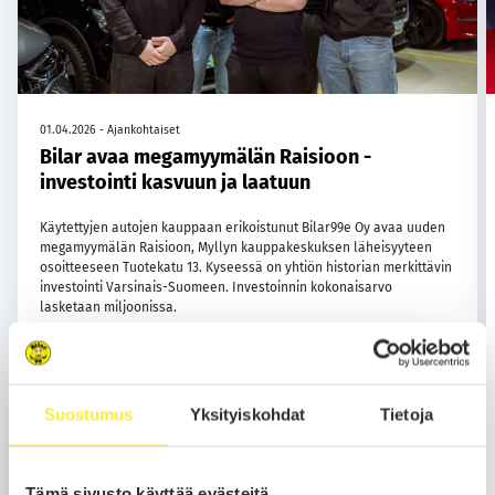
01.04.2026 - Ajankohtaiset
Bilar avaa megamyymälän Raisioon -
investointi kasvuun ja laatuun
Käytettyjen autojen kauppaan erikoistunut Bilar99e Oy avaa uuden
megamyymälän Raisioon, Myllyn kauppakeskuksen läheisyyteen
osoitteeseen Tuotekatu 13. Kyseessä on yhtiön historian merkittävin
investointi Varsinais-Suomeen. Investoinnin kokonaisarvo
lasketaan miljoonissa.
Uusi myymälä toimii alueen lippulaivana ja vahvistaa Bilarin
Suostumus
Yksityiskohdat
Tietoja
asemaa Länsi-Suomen markkinassa aikana, jolloin moni toimija
toimii varovaisesti.
Tämä sivusto käyttää evästeitä