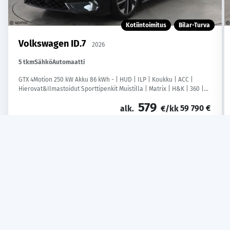
Kotiintoimitus
Bilar-Turva
Volkswagen ID.7
2026
5 tkm
Sähkö
Automaatti
GTX 4Motion 250 kW Akku 86 kWh - | HUD | ILP | Koukku | ACC |
Hierovat&Ilmastoidut Sporttipenkit Muistilla | Matrix | H&K | 360 |
Navi | Kaistavahti | Keyless | Merkkihuollettu |
579
59 790 €
alk.
€/kk
Varaa auto