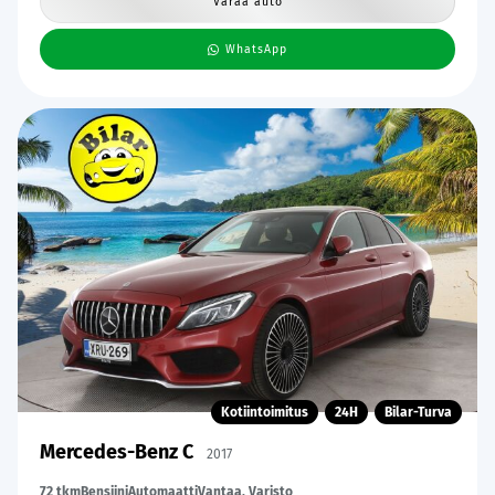
Varaa auto
WhatsApp
Kotiintoimitus
24H
Bilar-Turva
Mercedes-Benz C
2017
72 tkm
Bensiini
Automaatti
Vantaa, Varisto