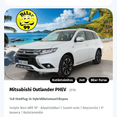
Kotiintoimitus
24H
Bilar-Turva
Mitsubishi Outlander PHEV
2018
148 tkm
Plug-in-hybridi
Automaatti
Espoo
Instyle Navi 4WD 5P - Adapt.Vakkari | Suomi-auto | KeyLessGo | P-
kamera | Ratinlämmitin