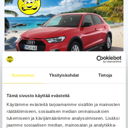
Kotiintoimitus
24H
Bilar-Turva
Suostumus
Yksityiskohdat
Tietoja
Audi A1
2020
67 tkm
Bensiini
Automaatti
Vantaa, Tuupakka
Tämä sivusto käyttää evästeitä
citycarver Business 30 TFSI S-tronic - | ACC | Lohko | P.Kamera | LED
Käytämme evästeitä tarjoamamme sisällön ja mainosten
| Digimittaristo | Bluetooth | Kahdet renkaat |
räätälöimiseen, sosiaalisen median ominaisuuksien
199
18 900 €
alk.
€/kk
tukemiseen ja kävijämäärämme analysoimiseen. Lisäksi
jaamme sosiaalisen median, mainosalan ja analytiikka-
Soita