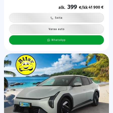
Ambient Light | Apple & Android | Tehdastakuu! |
399
41 900 €
alk.
€/kk
Soita
Varaa auto
WhatsApp