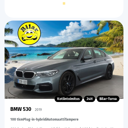
2
of
60
Kotiintoimitus
24H
Bilar-Turva
BMW 530
2019
100 tkm
Plug-in-hybridi
Automaatti
Tampere