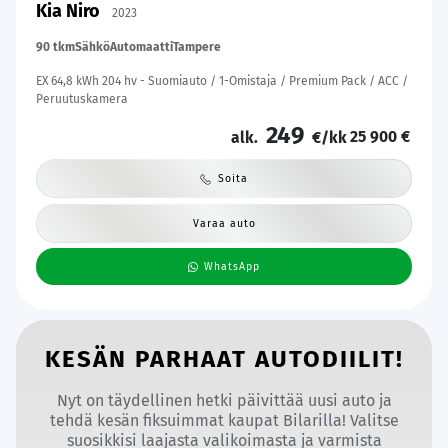
Kia Niro
2023
90 tkm
Sähkö
Automaatti
Tampere
EX 64,8 kWh 204 hv - Suomiauto / 1-Omistaja / Premium Pack / ACC /
Peruutuskamera
249
25 900 €
alk.
€/kk
Soita
Varaa auto
WhatsApp
KESÄN PARHAAT AUTODIILIT!
Nyt on täydellinen hetki päivittää uusi auto ja
tehdä kesän fiksuimmat kaupat Bilarilla! Valitse
suosikkisi laajasta valikoimasta ja varmista