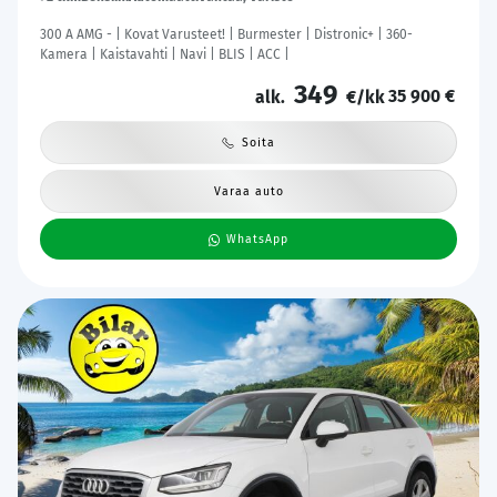
300 A AMG - | Kovat Varusteet! | Burmester | Distronic+ | 360-
Kamera | Kaistavahti | Navi | BLIS | ACC |
349
35 900 €
alk.
€/kk
Soita
Varaa auto
WhatsApp