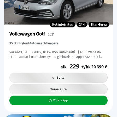
Kotiintoimitus
24H
Bilar-Turva
Volkswagen Golf
2021
95 tkm
Hybridi
Automaatti
Tampere
Variant 1,0 eTSI (MHEV) 81 kW DSG-automaatti - | ACC | Webasto |
LED | P.tutkat | Ratinlämmitys | Digimittaristo | Apple&Android |
Suomi-auto | Merkkihuollettu | Kahdet Renkaat |
229
20 390 €
alk.
€/kk
Soita
Varaa auto
WhatsApp