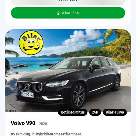
WhatsApp
Kotiintoimitus
24H
Bilar-Turva
Volvo V90
2020
85 tkm
Plug-in-hybridi
Automaatti
Tampere