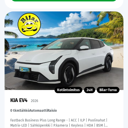
Kotiintoimitus
24H
Bilar-Turva
KIA EV4
2026
0 tkm
Sähkö
Automaatti
Raisio
Fastback Business Plus Long Range - | ACC | ILP | Puolinahat |
Matrix-LED | Sähköpenkki | P.kamera | Keyless | HDA | BSM |