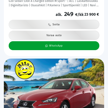
G30 Sedan 530e A Charged Edition M Sport - | ACC | Lasikattoluukku
| Digimittaristo | Osasähköt | P.Kamera | Sporttipenkit | LED | Navi |
Kahdet Renkaat |
249
23 900 €
alk.
€/kk
Soita
Varaa auto
WhatsApp