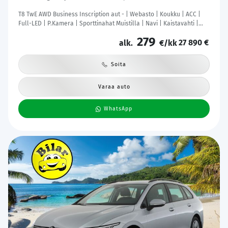
T8 TwE AWD Business Inscription aut - | Webasto | Koukku | ACC |
Full-LED | P.Kamera | Sporttinahat Muistilla | Navi | Kaistavahti |
Katveavustin | Keyless | 2x Latauskaapelit | Kahdet renkaat |
279
27 890 €
Suomi-auto |
alk.
€/kk
Soita
Varaa auto
WhatsApp