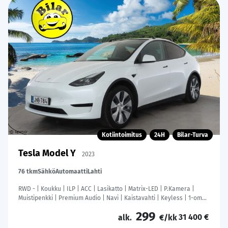
Kotiintoimitus
24H
Bilar-Turva
Tesla Model Y
2023
76 tkm
Sähkö
Automaatti
Lahti
RWD - | Koukku | ILP | ACC | Lasikatto | Matrix-LED | P.Kamera |
Muistipenkki | Premium Audio | Navi | Kaistavahti | Keyless | 1-om
Suomi-auto | Kahdet renkaat |
299
31 400 €
alk.
€/kk