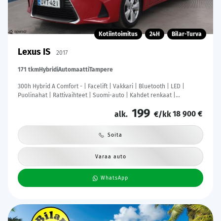
Kotiintoimitus
24H
Bilar-Turva
Lexus IS
2017
171 tkm
Hybridi
Automaatti
Tampere
300h Hybrid A Comfort - | Facelift | Vakkari | Bluetooth | LED |
Puolinahat | Rattivaihteet | Suomi-auto | Kahdet renkaat |
Merkkihuollot |
199
18 900 €
alk.
€/kk
Soita
Varaa auto
WhatsApp