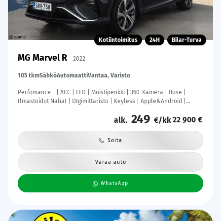
Kotiintoimitus
24H
Bilar-Turva
MG Marvel R
2022
105 tkm
Sähkö
Automaatti
Vantaa, Varisto
Perfomance - | ACC | LED | Muistipenkki | 360-Kamera | Bose |
Ilmastoidut Nahat | DIgimittaristo | Keyless | Apple&Android |
Kahdet Renkaat |
249
22 900 €
alk.
€/kk
Soita
Varaa auto
WhatsApp