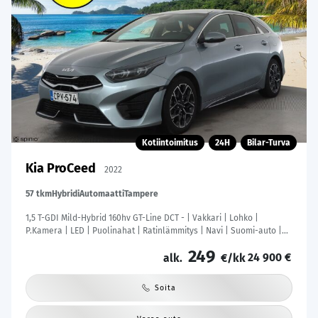
Kotiintoimitus
24H
Bilar-Turva
Kia ProCeed
2022
57 tkm
Hybridi
Automaatti
Tampere
1,5 T-GDI Mild-Hybrid 160hv GT-Line DCT - | Vakkari | Lohko |
P.Kamera | LED | Puolinahat | Ratinlämmitys | Navi | Suomi-auto |
Kahdet Renkaat |
249
24 900 €
alk.
€/kk
Soita