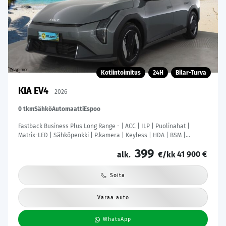
Kotiintoimitus
24H
Bilar-Turva
KIA EV4
2026
0 tkm
Sähkö
Automaatti
Espoo
Fastback Business Plus Long Range - | ACC | ILP | Puolinahat |
Matrix-LED | Sähköpenkki | P.kamera | Keyless | HDA | BSM |
Ambient Light | Apple & Android | Tehdastakuu! |
399
41 900 €
alk.
€/kk
Soita
Varaa auto
WhatsApp