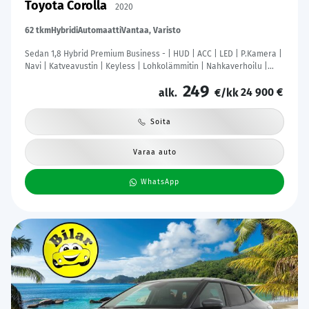
Toyota Corolla
2020
62 tkm
Hybridi
Automaatti
Vantaa, Varisto
Sedan 1,8 Hybrid Premium Business - | HUD | ACC | LED | P.Kamera |
Navi | Katveavustin | Keyless | Lohkolämmitin | Nahkaverhoilu |
Kaistavahti | 1-om Suomi-auto | Kahdet renkaat |
249
24 900 €
alk.
€/kk
Soita
Varaa auto
WhatsApp