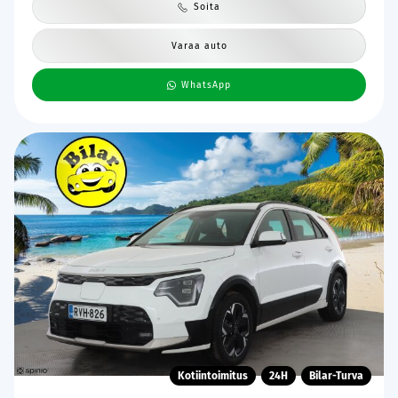
Soita
Varaa auto
WhatsApp
Kotiintoimitus
24H
Bilar-Turva