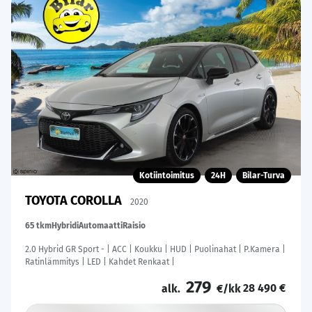
Kotiintoimitus
24H
Bilar-Turva
TOYOTA COROLLA
2020
65 tkm
Hybridi
Automaatti
Raisio
2.0 Hybrid GR Sport - | ACC | Koukku | HUD | Puolinahat | P.Kamera |
Ratinlämmitys | LED | Kahdet Renkaat |
279
28 490 €
alk.
€/kk