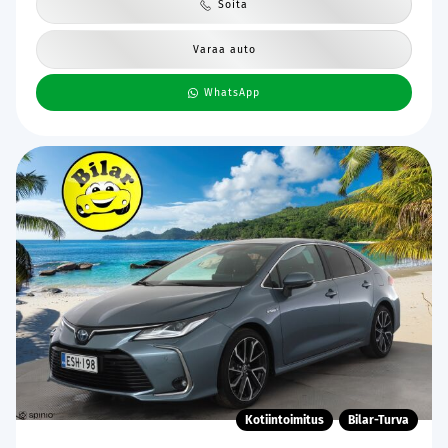
Soita
Varaa auto
WhatsApp
Kotiintoimitus
Bilar-Turva