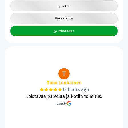
Soita
Varaa auto
WhatsApp
Tanie Lund
17 hours ago
Hyvää ja sujuvaa kaupantekoa.
Lisätty
Page