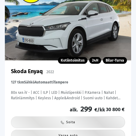
Kotiintoimitus
24H
Bilar-Turva
Skoda Enyaq
2022
127 tkm
Sähkö
Automaatti
Tampere
80x 4x4 iV - | ACC | ILP | LED | Muistipenkki | P.Kamera | Nahat |
Ratinlämmitys | Keyless | Apple&Android | Suomi-auto | Kahdet
Renkaat | Merkkihuollettu |
299
30 800 €
alk.
€/kk
Soita
Varaa auto