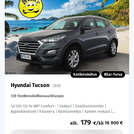
Kotiintoimitus
Bilar-Turva
Hyundai Tucson
2020
129 tkm
Bensiini
Manuaali
Kuopio
1,6 GDI 132 hv 6MT Comfort - | Vakkari | Sisätilanlämmitin |
Apple&Android | P.Kamera | Ratinlämmitys | Kahdet renkaat |
Suomi-auto |
179
16 900 €
alk.
€/kk