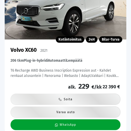
Kotiintoimitus
24H
Bilar-Turva
Volvo XC60
2021
206 tkm
Plug-in-hybridi
Automaatti
Lempäälä
T6 Recharge AWD Business Inscription Expression aut - Kahdet
renkaat aluvantein | Panorama | Webasto | Adapt.Vakkari | Koukku |
Peruutuskamera | KeylessGo | Sähköluukku | Säntilliset huollot |
229
22 390 €
alk.
€/kk
Soita
Varaa auto
WhatsApp