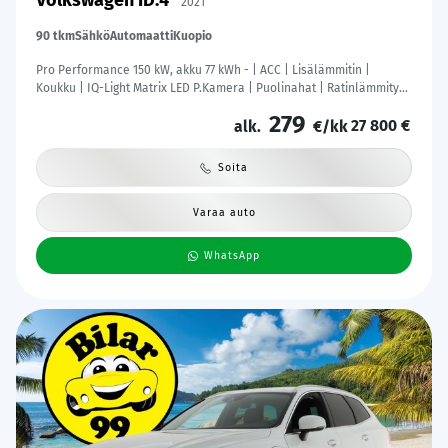
Volkswagen ID.4
2021
90 tkm
Sähkö
Automaatti
Kuopio
Pro Performance 150 kW, akku 77 kWh - | ACC | Lisälämmitin |
Koukku | IQ-Light Matrix LED P.Kamera | Puolinahat | Ratinlämmitys
| Keyless | Apple&Android | 1.Om Suomi-auto | Kahdet Renkaat |
279
27 800 €
Merkkihuollettu |
alk.
€/kk
Soita
Varaa auto
WhatsApp