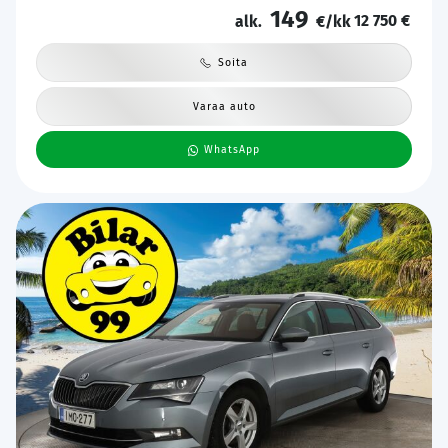
149
12 750 €
alk.
€/kk
Soita
Varaa auto
WhatsApp