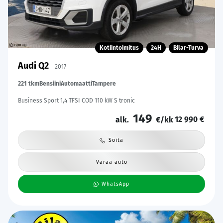
Kotiintoimitus
24H
Bilar-Turva
Audi Q2
2017
221 tkm
Bensiini
Automaatti
Tampere
Business Sport 1,4 TFSI COD 110 kW S tronic
149
12 990 €
alk.
€/kk
Soita
Varaa auto
WhatsApp