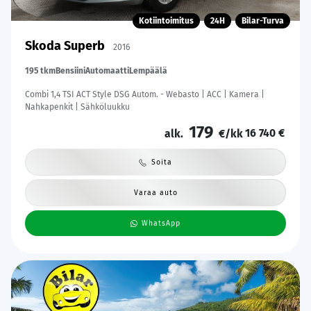
Kotiintoimitus
24H
Bilar-Turva
Skoda Superb
2016
195 tkm
Bensiini
Automaatti
Lempäälä
Combi 1,4 TSI ACT Style DSG Autom. - Webasto | ACC | Kamera |
Nahkapenkit | Sähköluukku
179
16 740 €
alk.
€/kk
Soita
Varaa auto
WhatsApp