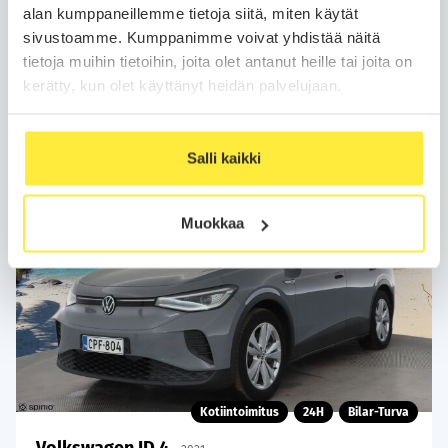
alan kumppaneillemme tietoja siitä, miten käytät
sivustoamme. Kumppanimme voivat yhdistää näitä
Varaa auto
tietoja muihin tietoihin, joita olet antanut heille tai joita on
kerätty, kun olet käyttänyt heidän palvelujaan.
WhatsApp
Salli kaikki
Muokkaa
Kotiintoimitus
24H
Bilar-Turva