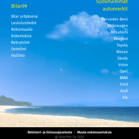
Suosituimmat
Bilar99
automerkit
Bilar yrityksenä
Mercedes-Benz
Laskutustiedot
Volkswagen
Reklamaatio
Mitsubishi
Kokemuksia
Peugeot
Rekrytointi
Toyota
Ostotiimi
Nissan
Hallinto
Skoda
Volvo
Opel
BMW
Ford
Audi
Kia
Rekisteri- ja tietosuojaseloste
|
Muuta evästeasetuksia
@ Bilar99e Oy 2026