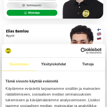
Sähköposti
WhatsApp
Elias Bamlou
Myynti
Soita
Suostumus
Yksityiskohdat
Tietoja
Sähköposti
WhatsApp
Tämä sivusto käyttää evästeitä
Käytämme evästeitä tarjoamamme sisällön ja mainosten
Antti Orava
räätälöimiseen, sosiaalisen median ominaisuuksien
Myynti
tukemiseen ja kävijämäärämme analysoimiseen. Lisäksi
jaamme sosiaalisen median, mainosalan ja analytiikka-