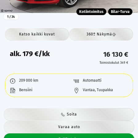
Kotiintoimitus
Bilar-Turva
1
/ 34
Katso kaikki kuvat
360º Näkymä
alk.
179
€/kk
16 130 €
Toimistokulut 349 €
209 000 km
Automaatti
Bensiini
Vantaa, Tuupakka
Soita
Varaa auto