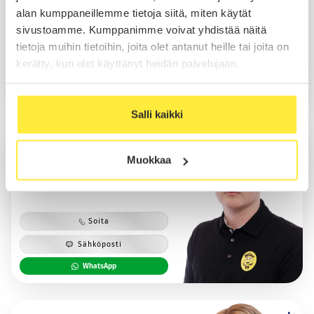
alan kumppaneillemme tietoja siitä, miten käytät
sivustoamme. Kumppanimme voivat yhdistää näitä
Soita
tietoja muihin tietoihin, joita olet antanut heille tai joita on
kerätty, kun olet käyttänyt heidän palvelujaan.
Sähköposti
WhatsApp
Salli kaikki
Eetu Pitkänen
Myynti
Muokkaa
Soita
Sähköposti
WhatsApp