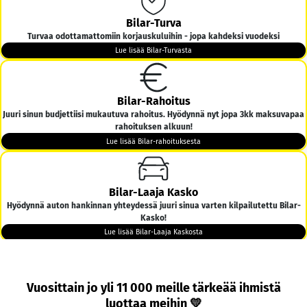
Bilar-Turva
Turvaa odottamattomiin korjauskuluihin - jopa kahdeksi vuodeksi
Lue lisää Bilar-Turvasta
Bilar-Rahoitus
Juuri sinun budjettiisi mukautuva rahoitus. Hyödynnä nyt jopa 3kk maksuvapaa
rahoituksen alkuun!
Lue lisää Bilar-rahoituksesta
Bilar-Laaja Kasko
Hyödynnä auton hankinnan yhteydessä juuri sinua varten kilpailutettu Bilar-
Kasko!
Lue lisää Bilar-Laaja Kaskosta
Bilar-Kotiintoimitus
Vuosittain jo yli 11 000 meille tärkeää ihmistä
Tarjoamme ilmaisen kotiintoimituksen kaikkiin yli 6000€ hintaisiin autoihin
luottaa meihin 💛