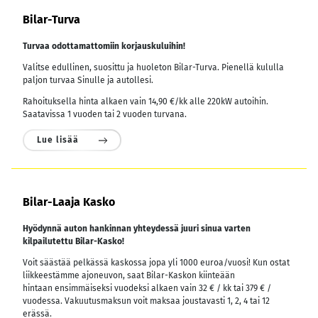
Bilar-Turva
Turvaa odottamattomiin korjauskuluihin!
Valitse edullinen, suosittu ja huoleton Bilar-Turva. Pienellä kululla
paljon turvaa Sinulle ja autollesi.
Rahoituksella hinta alkaen vain 14,90 €/kk alle 220kW autoihin.
Saatavissa 1 vuoden tai 2 vuoden turvana.
Lue lisää
Bilar-Laaja Kasko
Hyödynnä auton hankinnan yhteydessä juuri sinua varten
kilpailutettu Bilar-Kasko!
Voit säästää pelkässä kaskossa jopa yli 1000 euroa/vuosi! Kun ostat
liikkeestämme ajoneuvon, saat Bilar-Kaskon kiinteään
hintaan ensimmäiseksi vuodeksi alkaen vain 32 € / kk tai 379 € /
vuodessa.
Vakuutusmaksun voit maksaa joustavasti 1, 2, 4 tai 12
erässä.