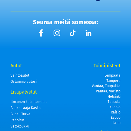
Seuraa meitä somessa:
Autot
Toimipisteet
Vaihtoautot
Lempäälä
Tampere
Ostamme autosi
Vantaa, Tuupakka
Lisäpalvelut
Vantaa, Varisto
Helsinki
Ilmainen kotiintoimitus
Tuusula
Kuopio
Bilar - Laaja Kasko
Raisio
Bilar - Turva
Espoo
Rahoitus
Lahti
Vetokoukku