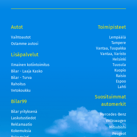
Autot
Toimipisteet
Vaihtoautot
Lempäälä
Tampere
Ostamme autosi
Vantaa, Tuupakka
Lisäpalvelut
Vantaa, Varisto
Helsinki
Ilmainen kotiintoimitus
Tuusula
Kuopio
Bilar - Laaja Kasko
Raisio
Bilar - Turva
Espoo
Rahoitus
Lahti
Vetokoukku
Suosituimmat
Bilar99
automerkit
Bilar yrityksenä
Mercedes-Benz
Laskutustiedot
Volkswagen
Reklamaatio
Mitsubishi
Kokemuksia
Peugeot