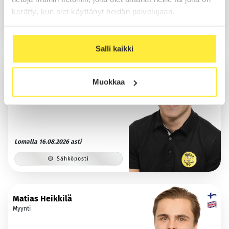
kerätty, kun olet käyttänyt heidän palvelujaan.
Sähköposti
WhatsApp
Salli kaikki
Veikka Lähtinen
Myynti
Muokkaa
Lomalla 16.08.2026 asti
Sähköposti
Matias Heikkilä
Myynti