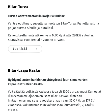
Bilar-Turva
Turvaa odottamattomiin korjauskuluihin!
Valitse edullinen, suosittu ja huoleton Bilar-Turva. Pienellä kululla
paljon turvaa Sinulle ja autollesi.
Rahoituksella hinta alkaen vain 14,90 €/kk alle 220kW autoihin.
Saatavissa 1 vuoden tai 2 vuoden turvana.
Lue lisää
Bilar-Laaja Kasko
Hyödynnä auton hankinnan yhteydessä juuri sinua varten
kilpailutettu Bilar-Kasko!
Voit säästää pelkässä kaskossa jopa yli 1000 euroa/vuosi! Kun ostat
liikkeestämme ajoneuvon, saat Bilar-Kaskon kiinteään
hintaan ensimmäiseksi vuodeksi alkaen vain 32 € / kk tai 379 € /
vuodessa.
Vakuutusmaksun voit maksaa joustavasti 1, 2, 4 tai 12
erässä.