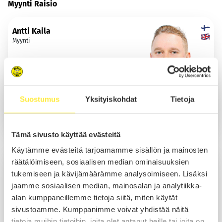
Myynti Raisio
Antti Kaila
Myynti
Soita
Suostumus
Yksityiskohdat
Tietoja
Sähköposti
WhatsApp
Tämä sivusto käyttää evästeitä
Käytämme evästeitä tarjoamamme sisällön ja mainosten
Caius Manelius
räätälöimiseen, sosiaalisen median ominaisuuksien
Myynti
tukemiseen ja kävijämäärämme analysoimiseen. Lisäksi
jaamme sosiaalisen median, mainosalan ja analytiikka-
alan kumppaneillemme tietoja siitä, miten käytät
sivustoamme. Kumppanimme voivat yhdistää näitä
Soita
tietoja muihin tietoihin, joita olet antanut heille tai joita on