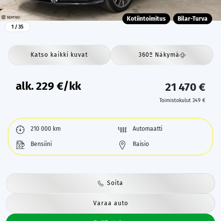
Kotiintoimitus
Bilar-Turva
1
/ 35
Katso kaikki kuvat
360º Näkymä
alk.
229
€/kk
21 470 €
Toimistokulut 349 €
210 000 km
Automaatti
Bensiini
Raisio
Soita
Varaa auto