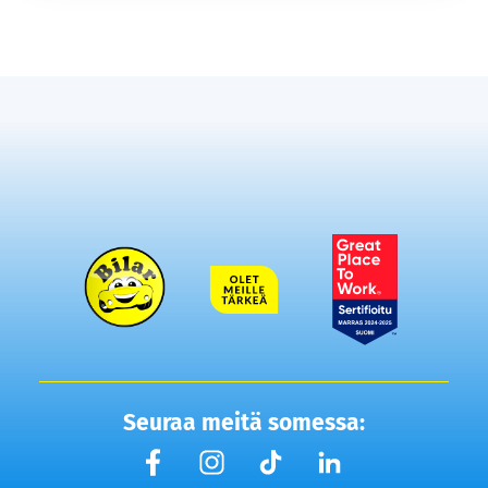
Seuraa meitä somessa: