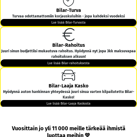
Bilar-Turva
Turvaa odottamattomiin korjauskuluihin - jopa kahdeksi vuodeksi
Lue lisää Bilar-Turvasta
Bilar-Rahoitus
Juuri sinun budjettiisi mukautuva rahoitus. Hyödynnä nyt jopa 3kk maksuvapaa
rahoituksen alkuun!
Lue lisää Bilar-rahoituksesta
Bilar-Laaja Kasko
Hyödynnä auton hankinnan yhteydessä juuri sinua varten kilpailutettu Bilar-
Kasko!
Lue lisää Bilar-Laaja Kaskosta
Bilar-Kotiintoimitus
Vuosittain jo yli 11 000 meille tärkeää ihmistä
Tarjoamme ilmaisen kotiintoimituksen kaikkiin yli 6000€ hintaisiin autoihin
luottaa meihin 💛