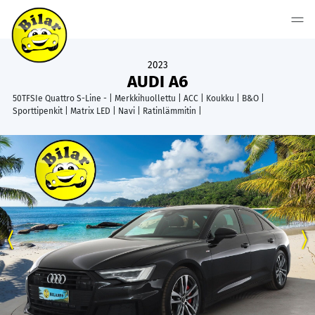
2023
AUDI A6
50TFSIe Quattro S-Line - | Merkkihuollettu | ACC | Koukku | B&O |
Sporttipenkit | Matrix LED | Navi | Ratinlämmitin |