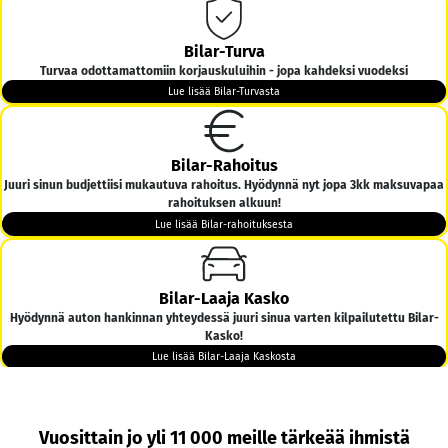
Bilar-Turva
Turvaa odottamattomiin korjauskuluihin - jopa kahdeksi vuodeksi
Lue lisää Bilar-Turvasta
Bilar-Rahoitus
Juuri sinun budjettiisi mukautuva rahoitus. Hyödynnä nyt jopa 3kk maksuvapaa
rahoituksen alkuun!
Lue lisää Bilar-rahoituksesta
Bilar-Laaja Kasko
Hyödynnä auton hankinnan yhteydessä juuri sinua varten kilpailutettu Bilar-
Kasko!
Lue lisää Bilar-Laaja Kaskosta
Bilar-Kotiintoimitus
Vuosittain jo yli 11 000 meille tärkeää ihmistä