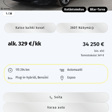
Kotiintoimitus
Bilar-Turva
1
/ 38
Katso kaikki kuvat
360º Näkymä
alk.
329
€/kk
34 250 €
(sis. alv)
Toimistokulut 349 €
115 294 km
Automaatti
Plug-in-hybridi, Bensiini
Espoo
Soita
Varaa auto