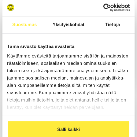
Myynti Espoo
Niko Nurmi
Suostumus
Yksityiskohdat
Tietoja
Myynti
Tämä sivusto käyttää evästeitä
Käytämme evästeitä tarjoamamme sisällön ja mainosten
Soita
räätälöimiseen, sosiaalisen median ominaisuuksien
tukemiseen ja kävijämäärämme analysoimiseen. Lisäksi
Sähköposti
jaamme sosiaalisen median, mainosalan ja analytiikka-
WhatsApp
alan kumppaneillemme tietoja siitä, miten käytät
sivustoamme. Kumppanimme voivat yhdistää näitä
tietoja muihin tietoihin, joita olet antanut heille tai joita on
Kim Rummukainen
kerätty, kun olet käyttänyt heidän palvelujaan.
Myynti
Salli kaikki