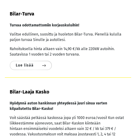
Bilar-Turva
Turvaa odottamattomiin korjauskuluihin!
Valitse edullinen, suosittu ja huoleton Bilar-Turva. Pienellä kululla
paljon turvaa Sinulle ja autollesi.
Rahoituksella hinta alkaen vain 14,90 €/kk alle 220kW autoihin.
Saatavissa 1 vuoden tai 2 vuoden turvana.
Lue lisää
Bilar-Laaja Kasko
Hyödynnä auton hankinnan yhteydessä juuri sinua varten
kilpailutettu Bilar-Kasko!
Voit säästää pelkässä kaskossa jopa yli 1000 euroa/vuosi! Kun ostat
liikkeestämme ajoneuvon, saat Bilar-Kaskon kiinteään
hintaan ensimmäiseksi vuodeksi alkaen vain 32 € / kk tai 379 € /
vuodessa.
Vakuutusmaksun voit maksaa joustavasti 1, 2, 4 tai 12