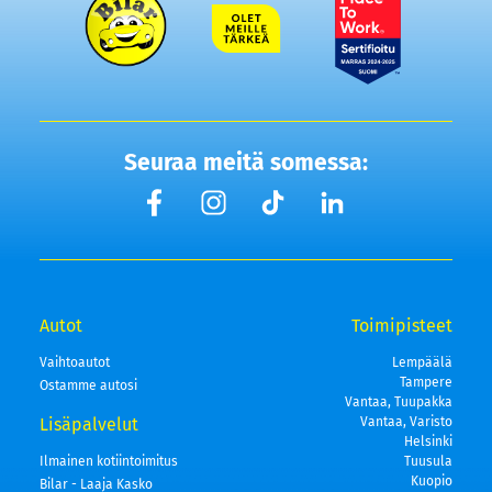
Seuraa meitä somessa:
Autot
Toimipisteet
Vaihtoautot
Lempäälä
Tampere
Ostamme autosi
Vantaa, Tuupakka
Lisäpalvelut
Vantaa, Varisto
Helsinki
Ilmainen kotiintoimitus
Tuusula
Kuopio
Bilar - Laaja Kasko