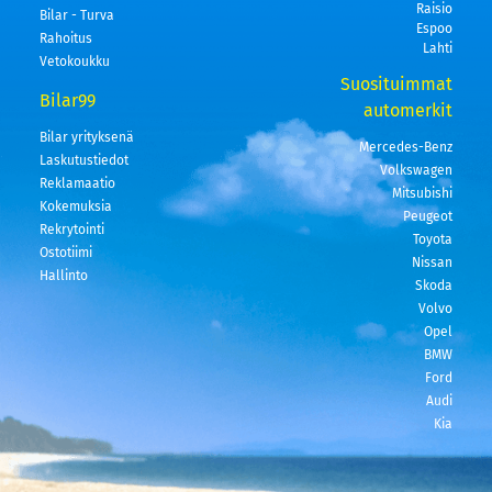
Raisio
Bilar - Turva
Espoo
Rahoitus
Lahti
Vetokoukku
Suosituimmat
Bilar99
automerkit
Bilar yrityksenä
Mercedes-Benz
Laskutustiedot
Volkswagen
Reklamaatio
Mitsubishi
Kokemuksia
Peugeot
Rekrytointi
Toyota
Ostotiimi
Nissan
Hallinto
Skoda
Volvo
Opel
BMW
Ford
Audi
Kia