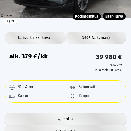
Kotiintoimitus
Bilar-Turva
1
/ 39
Katso kaikki kuvat
360º Näkymä
alk.
379
€/kk
39 980 €
(sis. alv)
Toimistokulut 349 €
92 447 km
Automaatti
Sähkö
Kuopio
Soita
Varaa auto