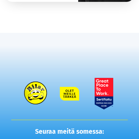
Seuraa meitä somessa: