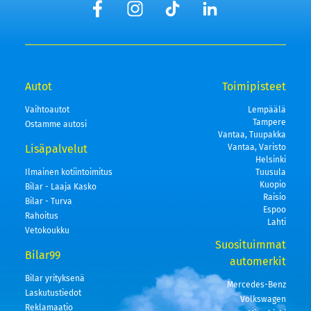
Autot
Toimipisteet
Vaihtoautot
Lempäälä
Tampere
Ostamme autosi
Vantaa, Tuupakka
Lisäpalvelut
Vantaa, Varisto
Helsinki
Ilmainen kotiintoimitus
Tuusula
Kuopio
Bilar - Laaja Kasko
Raisio
Bilar - Turva
Espoo
Rahoitus
Lahti
Vetokoukku
Suosituimmat
Bilar99
automerkit
Bilar yrityksenä
Mercedes-Benz
Laskutustiedot
Volkswagen
Reklamaatio