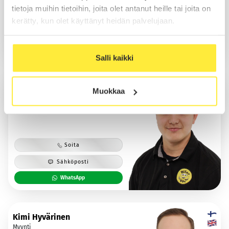
tietoja muihin tietoihin, joita olet antanut heille tai joita on
Soita
kerätty, kun olet käyttänyt heidän palvelujaan.
Sähköposti
WhatsApp
Salli kaikki
Kaapo Löytömäki
Muokkaa
Myynti
Soita
Sähköposti
WhatsApp
Kimi Hyvärinen
Myynti