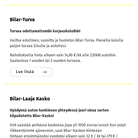
Bilar-Turva
Turvaa odottamattomiin korjauskuluihin!
Valitse edullinen, suosittu ja huoleton Bilar-Turva. Pienellä kululla
paljon turvaa Sinulle ja autollesi.
Rahoituksella hinta alkaen vain 14,90 €/kk alle 220kW autoihin.
Saatavissa 1 vuoden tai 2 vuoden turvana.
Lue lisää
Bilar-Laaja Kasko
Hyödynnä auton hankinnan yhteydessä juuri sinua varten
kilpailutettu Bilar-Kasko!
Voit säästää pelkässä kaskossa jopa yli 1000 euroa/vuosi! Kun ostat
liikkeestämme ajoneuvon, saat Bilar-Kaskon kiinteään
hintaan ensimmäiseksi vuodeksi alkaen vain 32 € / kk tai 379 € /