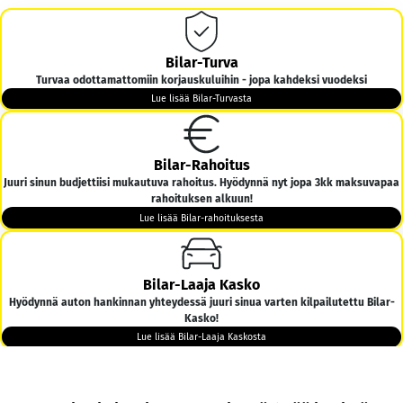
Bilar-Turva
Turvaa odottamattomiin korjauskuluihin - jopa kahdeksi vuodeksi
Lue lisää Bilar-Turvasta
Bilar-Rahoitus
Juuri sinun budjettiisi mukautuva rahoitus. Hyödynnä nyt jopa 3kk maksuvapaa
rahoituksen alkuun!
Lue lisää Bilar-rahoituksesta
Bilar-Laaja Kasko
Hyödynnä auton hankinnan yhteydessä juuri sinua varten kilpailutettu Bilar-
Kasko!
Lue lisää Bilar-Laaja Kaskosta