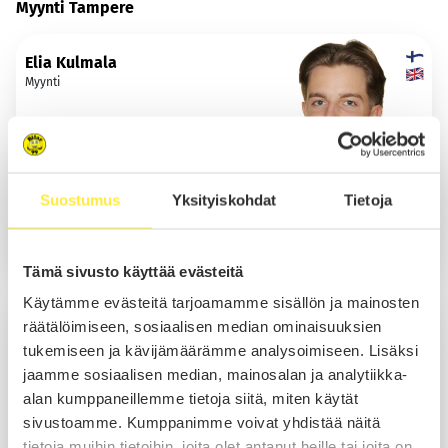
Myynti Tampere
Elia Kulmala
Myynti
Soita
Suostumus
Yksityiskohdat
Tietoja
Sähköposti
WhatsApp
Tämä sivusto käyttää evästeitä
Käytämme evästeitä tarjoamamme sisällön ja mainosten
Iivari Pihlajaniemi
räätälöimiseen, sosiaalisen median ominaisuuksien
Myynti
tukemiseen ja kävijämäärämme analysoimiseen. Lisäksi
jaamme sosiaalisen median, mainosalan ja analytiikka-
alan kumppaneillemme tietoja siitä, miten käytät
sivustoamme. Kumppanimme voivat yhdistää näitä
Soita
tietoja muihin tietoihin, joita olet antanut heille tai joita on