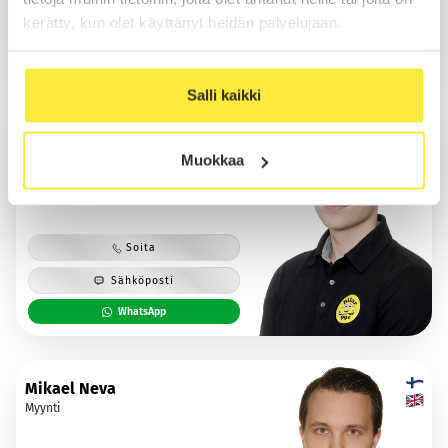
kerätty, kun olet käyttänyt heidän palvelujaan.
Sähköposti
WhatsApp
Salli kaikki
Waltteri Mäkelä
Myynti
Muokkaa
Soita
Sähköposti
WhatsApp
Mikael Neva
Myynti