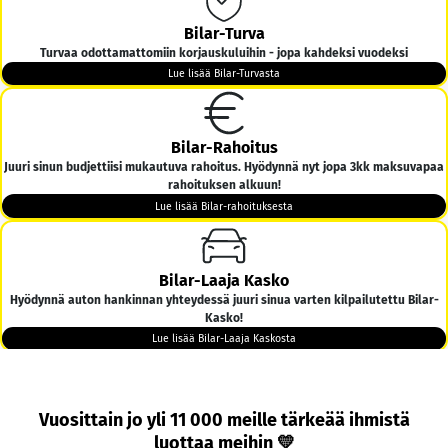
Bilar-Turva
Turvaa odottamattomiin korjauskuluihin - jopa kahdeksi vuodeksi
Lue lisää Bilar-Turvasta
Bilar-Rahoitus
Juuri sinun budjettiisi mukautuva rahoitus. Hyödynnä nyt jopa 3kk maksuvapaa
rahoituksen alkuun!
Lue lisää Bilar-rahoituksesta
Bilar-Laaja Kasko
Hyödynnä auton hankinnan yhteydessä juuri sinua varten kilpailutettu Bilar-
Kasko!
Lue lisää Bilar-Laaja Kaskosta
Bilar-Kotiintoimitus
Vuosittain jo yli 11 000 meille tärkeää ihmistä
Tarjoamme ilmaisen kotiintoimituksen kaikkiin yli 6000€ hintaisiin autoihin
luottaa meihin 💛