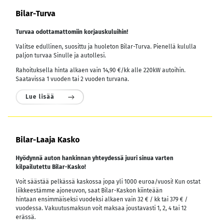
Bilar-Turva
Turvaa odottamattomiin korjauskuluihin!
Valitse edullinen, suosittu ja huoleton Bilar-Turva. Pienellä kululla
paljon turvaa Sinulle ja autollesi.
Rahoituksella hinta alkaen vain 14,90 €/kk alle 220kW autoihin.
Saatavissa 1 vuoden tai 2 vuoden turvana.
Lue lisää
Bilar-Laaja Kasko
Hyödynnä auton hankinnan yhteydessä juuri sinua varten
kilpailutettu Bilar-Kasko!
Voit säästää pelkässä kaskossa jopa yli 1000 euroa/vuosi! Kun ostat
liikkeestämme ajoneuvon, saat Bilar-Kaskon kiinteään
hintaan ensimmäiseksi vuodeksi alkaen vain 32 € / kk tai 379 € /
vuodessa.
Vakuutusmaksun voit maksaa joustavasti 1, 2, 4 tai 12
erässä.