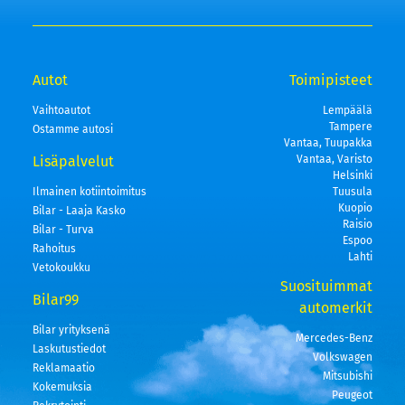
Autot
Toimipisteet
Vaihtoautot
Lempäälä
Tampere
Ostamme autosi
Vantaa, Tuupakka
Lisäpalvelut
Vantaa, Varisto
Helsinki
Ilmainen kotiintoimitus
Tuusula
Kuopio
Bilar - Laaja Kasko
Raisio
Bilar - Turva
Espoo
Rahoitus
Lahti
Vetokoukku
Suosituimmat
Bilar99
automerkit
Bilar yrityksenä
Mercedes-Benz
Laskutustiedot
Volkswagen
Reklamaatio
Mitsubishi
Kokemuksia
Peugeot