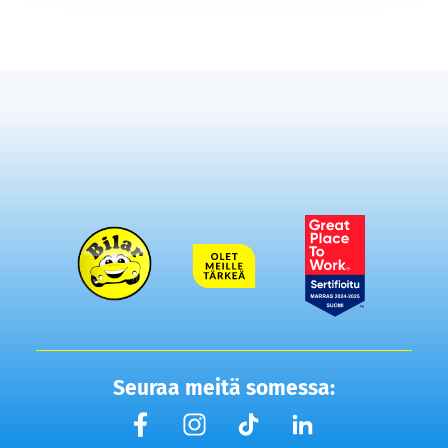
Seuraa meitä somessa: