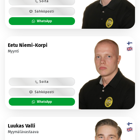
Soita
Sähköposti
WhatsApp
Eetu Niemi-Korpi
Myynti
Soita
Sähköposti
WhatsApp
Luukas Valli
Myymälävastaava