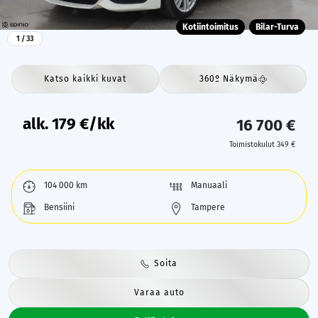
Kotiintoimitus
Bilar-Turva
1
/ 33
Katso kaikki kuvat
360º Näkymä
alk.
179
€/kk
16 700 €
Toimistokulut 349 €
104 000 km
Manuaali
Bensiini
Tampere
Soita
Varaa auto