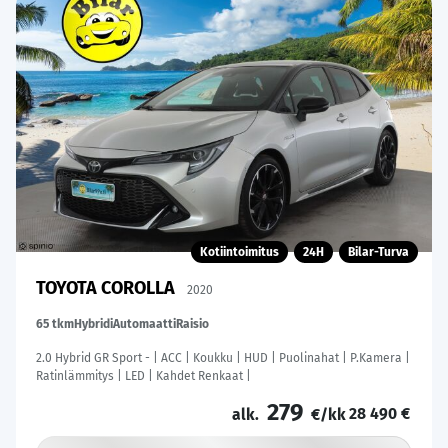
Kotiintoimitus
24H
Bilar-Turva
TOYOTA COROLLA
2020
65 tkm
Hybridi
Automaatti
Raisio
2.0 Hybrid GR Sport - | ACC | Koukku | HUD | Puolinahat | P.Kamera |
Ratinlämmitys | LED | Kahdet Renkaat |
279
28 490 €
alk.
€/kk