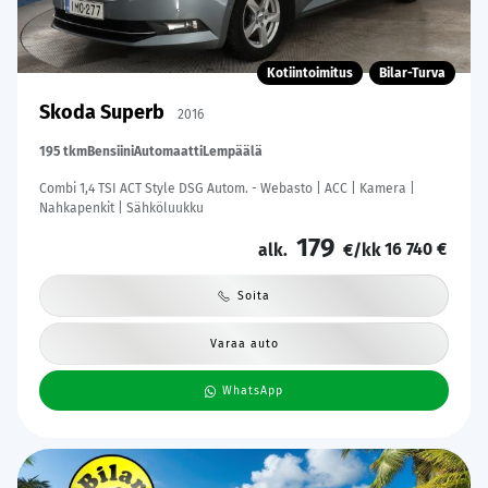
Kotiintoimitus
Bilar-Turva
Skoda Superb
2016
195 tkm
Bensiini
Automaatti
Lempäälä
Combi 1,4 TSI ACT Style DSG Autom. - Webasto | ACC | Kamera |
Nahkapenkit | Sähköluukku
179
16 740 €
alk.
€/kk
Soita
Varaa auto
WhatsApp