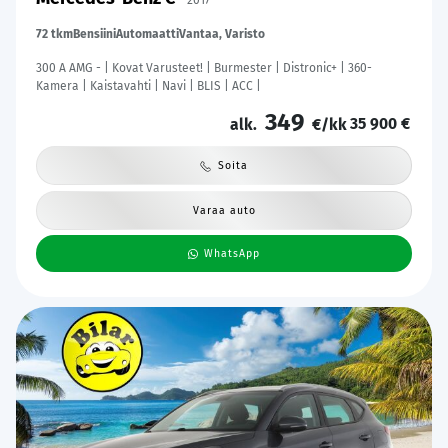
2017
72 tkm
Bensiini
Automaatti
Vantaa, Varisto
300 A AMG - | Kovat Varusteet! | Burmester | Distronic+ | 360-
Kamera | Kaistavahti | Navi | BLIS | ACC |
349
35 900 €
alk.
€/kk
Soita
Varaa auto
WhatsApp