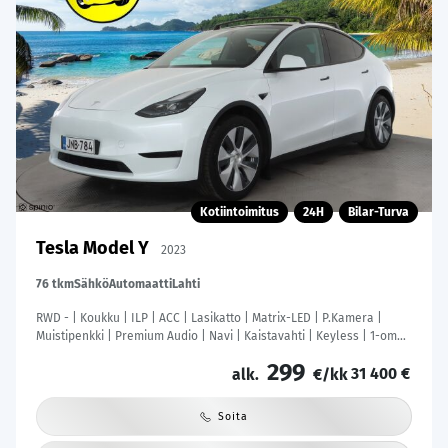
Kotiintoimitus
24H
Bilar-Turva
Tesla Model Y
2023
76 tkm
Sähkö
Automaatti
Lahti
RWD - | Koukku | ILP | ACC | Lasikatto | Matrix-LED | P.Kamera |
Muistipenkki | Premium Audio | Navi | Kaistavahti | Keyless | 1-om
Suomi-auto | Kahdet renkaat |
299
31 400 €
alk.
€/kk
Soita