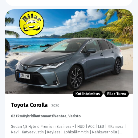
Kotiintoimitus
Bilar-Turva
Toyota Corolla
2020
62 tkm
Hybridi
Automaatti
Vantaa, Varisto
Sedan 1,8 Hybrid Premium Business - | HUD | ACC | LED | P.Kamera |
Navi | Katveavustin | Keyless | Lohkolämmitin | Nahkaverhoilu |
Kaistavahti | 1-om Suomi-auto | Kahdet renkaat |