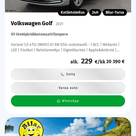
Kotiintoimitus
24H
Bilar-Turva
Volkswagen Golf
2021
95 tkm
Hybridi
Automaatti
Tampere
Variant 1,0 eTSI (MHEV) 81 kW DSG-automaatti - | ACC | Webasto |
LED | P.tutkat | Ratinlämmitys | Digimittaristo | Apple&Android |
Suomi-auto | Merkkihuollettu | Kahdet Renkaat |
229
20 390 €
alk.
€/kk
Soita
Varaa auto
WhatsApp