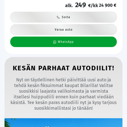
249
24 900 €
alk.
€/kk
Soita
Varaa auto
WhatsApp
KESÄN PARHAAT AUTODIILIT!
Nyt on täydellinen hetki päivittää uusi auto ja
tehdä kesän fiksuimmat kaupat Bilarilla! Valitse
suosikkisi laajasta valikoimasta ja varmista
itsellesi huippudiili ennen kuin parhaat viedään
käsistä. Tee kesän paras autodiili nyt ja kysy tarjous
suosikkimallistasi jo tänään!