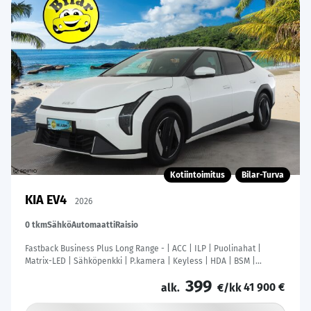
Kotiintoimitus
Bilar-Turva
KIA EV4
2026
0 tkm
Sähkö
Automaatti
Raisio
Fastback Business Plus Long Range - | ACC | ILP | Puolinahat |
Matrix-LED | Sähköpenkki | P.kamera | Keyless | HDA | BSM |
Ambient Light | Apple & Android | Tehdastakuu! |
399
41 900 €
alk.
€/kk