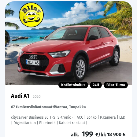
Kotiintoimitus
24H
Bilar-Turva
Audi A1
2020
67 tkm
Bensiini
Automaatti
Vantaa, Tuupakka
citycarver Business 30 TFSI S-tronic - | ACC | Lohko | P.Kamera | LED
| Digimittaristo | Bluetooth | Kahdet renkaat |
199
18 900 €
alk.
€/kk