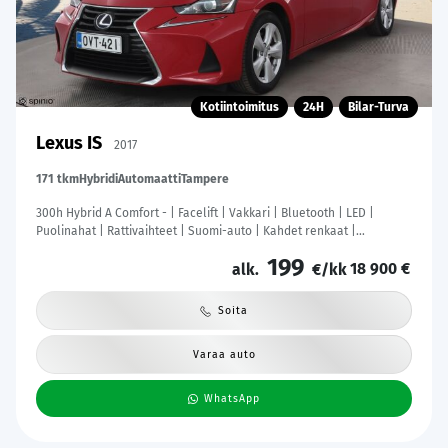
Kotiintoimitus
24H
Bilar-Turva
Lexus IS
2017
171 tkm
Hybridi
Automaatti
Tampere
300h Hybrid A Comfort - | Facelift | Vakkari | Bluetooth | LED |
Puolinahat | Rattivaihteet | Suomi-auto | Kahdet renkaat |
Merkkihuollot |
199
18 900 €
alk.
€/kk
Soita
Varaa auto
WhatsApp