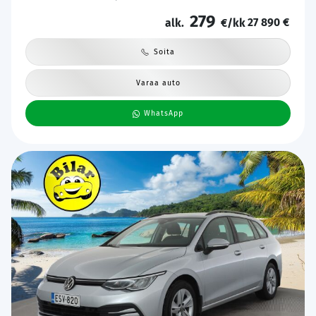
Katveavustin | Keyless | 2x Latauskaapelit | Kahdet renkaat |
279
27 890 €
Suomi-auto |
alk.
€/kk
Soita
Varaa auto
WhatsApp