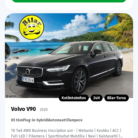
Kotiintoimitus
24H
Bilar-Turva
Volvo V90
2020
85 tkm
Plug-in-hybridi
Automaatti
Tampere
T8 TwE AWD Business Inscription aut - | Webasto | Koukku | ACC |
Full-LED | P.Kamera | Sporttinahat Muistilla | Navi | Kaistavahti |