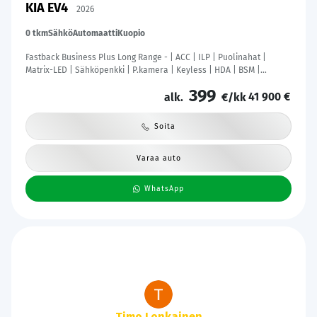
KIA EV4
2026
0 tkm
Sähkö
Automaatti
Kuopio
Fastback Business Plus Long Range - | ACC | ILP | Puolinahat |
Matrix-LED | Sähköpenkki | P.kamera | Keyless | HDA | BSM |
Ambient Light | Apple & Android | Tehdastakuu! |
399
41 900 €
alk.
€/kk
Soita
Varaa auto
WhatsApp
Tanie Lund