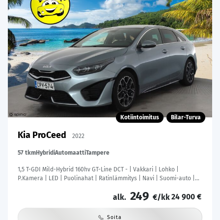
Kotiintoimitus
Bilar-Turva
Kia ProCeed
2022
57 tkm
Hybridi
Automaatti
Tampere
1,5 T-GDI Mild-Hybrid 160hv GT-Line DCT - | Vakkari | Lohko |
P.Kamera | LED | Puolinahat | Ratinlämmitys | Navi | Suomi-auto |
Kahdet Renkaat |
249
24 900 €
alk.
€/kk
Soita