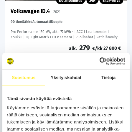
Kotiintoimitus
24H
Bilar-Turva
Volkswagen ID.4
2021
90 tkm
Sähkö
Automaatti
Kuopio
Pro Performance 150 kW, akku 77 kWh - | ACC | Lisälämmitin |
Koukku | IQ-Light Matrix LED P.Kamera | Puolinahat | Ratinlämmitys
| Keyless | Apple&Android | 1.Om Suomi-auto | Kahdet Renkaat |
279
27 800 €
Merkkihuollettu |
alk.
€/kk
Soita
Varaa auto
Suostumus
Yksityiskohdat
Tietoja
WhatsApp
Tämä sivusto käyttää evästeitä
Käytämme evästeitä tarjoamamme sisällön ja mainosten
räätälöimiseen, sosiaalisen median ominaisuuksien
tukemiseen ja kävijämäärämme analysoimiseen. Lisäksi
jaamme sosiaalisen median, mainosalan ja analytiikka-