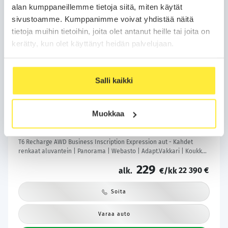
alan kumppaneillemme tietoja siitä, miten käytät
sivustoamme. Kumppanimme voivat yhdistää näitä
tietoja muihin tietoihin, joita olet antanut heille tai joita on
kerätty, kun olet käyttänyt heidän palvelujaan.
Salli kaikki
Kotiintoimitus
Bilar-Turva
Volvo XC60
2021
Muokkaa
206 tkm
Plug-in-hybridi
Automaatti
Lempäälä
T6 Recharge AWD Business Inscription Expression aut - Kahdet
renkaat aluvantein | Panorama | Webasto | Adapt.Vakkari | Koukku |
Peruutuskamera | KeylessGo | Sähköluukku | Säntilliset huollot |
229
22 390 €
alk.
€/kk
Soita
Varaa auto