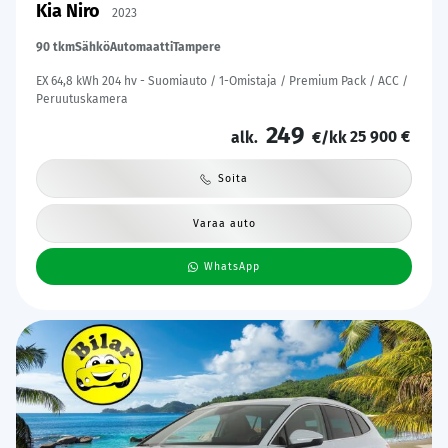
Kia Niro
2023
90 tkm
Sähkö
Automaatti
Tampere
EX 64,8 kWh 204 hv - Suomiauto / 1-Omistaja / Premium Pack / ACC /
Peruutuskamera
249
25 900 €
alk.
€/kk
Soita
Varaa auto
WhatsApp