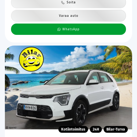
Soita
Varaa auto
WhatsApp
Kotiintoimitus
24H
Bilar-Turva