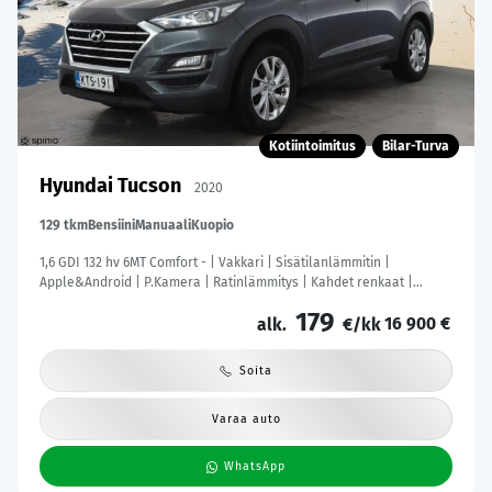
Kotiintoimitus
Bilar-Turva
Hyundai Tucson
2020
129 tkm
Bensiini
Manuaali
Kuopio
1,6 GDI 132 hv 6MT Comfort - | Vakkari | Sisätilanlämmitin |
Apple&Android | P.Kamera | Ratinlämmitys | Kahdet renkaat |
Suomi-auto |
179
16 900 €
alk.
€/kk
Soita
Varaa auto
WhatsApp