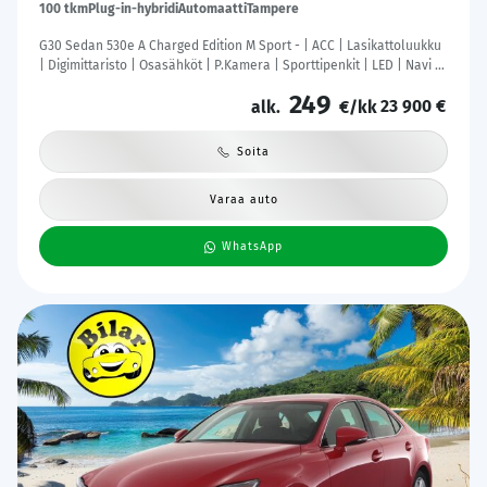
100 tkm
Plug-in-hybridi
Automaatti
Tampere
G30 Sedan 530e A Charged Edition M Sport - | ACC | Lasikattoluukku
| Digimittaristo | Osasähköt | P.Kamera | Sporttipenkit | LED | Navi |
Kahdet Renkaat |
249
23 900 €
alk.
€/kk
Soita
Varaa auto
WhatsApp