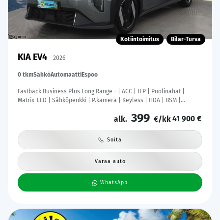
Kotiintoimitus
Bilar-Turva
KIA EV4
2026
0 tkm
Sähkö
Automaatti
Espoo
Fastback Business Plus Long Range - | ACC | ILP | Puolinahat |
Matrix-LED | Sähköpenkki | P.kamera | Keyless | HDA | BSM |
Ambient Light | Apple & Android | Tehdastakuu! |
399
41 900 €
alk.
€/kk
Soita
Varaa auto
WhatsApp