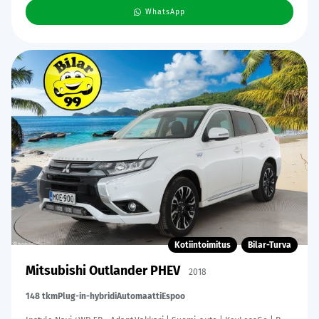
WhatsApp
Kotiintoimitus
Bilar-Turva
Mitsubishi Outlander PHEV
2018
148 tkm
Plug-in-hybridi
Automaatti
Espoo