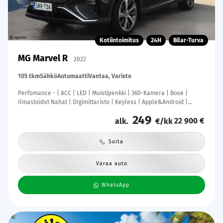
Kotiintoimitus
24H
Bilar-Turva
MG Marvel R
2022
105 tkm
Sähkö
Automaatti
Vantaa, Varisto
Perfomance - | ACC | LED | Muistipenkki | 360-Kamera | Bose |
Ilmastoidut Nahat | DIgimittaristo | Keyless | Apple&Android |
Kahdet Renkaat |
249
22 900 €
alk.
€/kk
Soita
Varaa auto
WhatsApp