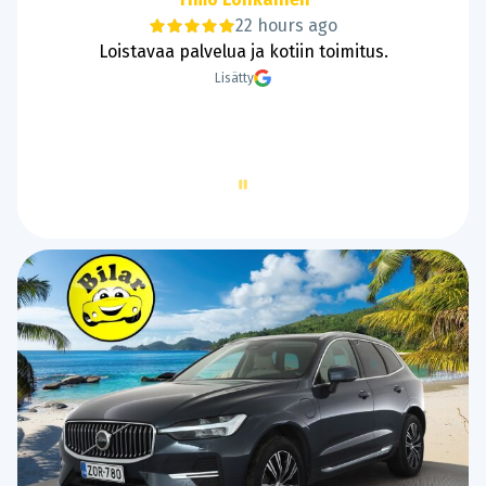
1 day ago
Hyvää ja sujuvaa kaupantekoa.
Lisätty
Page
2
of
60