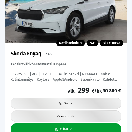
Kotiintoimitus
24H
Bilar-Turva
Skoda Enyaq
2022
127 tkm
Sähkö
Automaatti
Tampere
80x 4x4 iV - | ACC | ILP | LED | Muistipenkki | P.Kamera | Nahat |
Ratinlämmitys | Keyless | Apple&Android | Suomi-auto | Kahdet
Renkaat | Merkkihuollettu |
299
30 800 €
alk.
€/kk
Soita
Varaa auto
WhatsApp