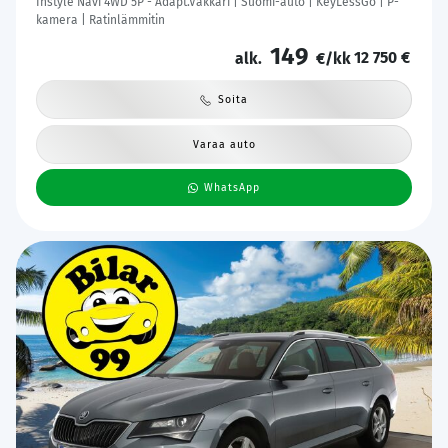
Instyle Navi 4WD 5P - Adapt.Vakkari | Suomi-auto | KeyLessGo | P-
kamera | Ratinlämmitin
149
12 750 €
alk.
€/kk
Soita
Varaa auto
WhatsApp