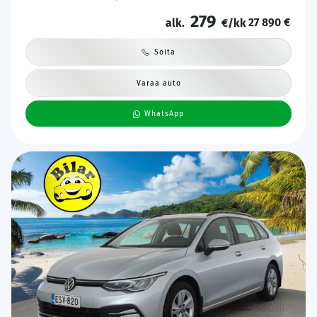
Katveavustin | Keyless | 2x Latauskaapelit | Kahdet renkaat |
279
27 890 €
Suomi-auto |
alk.
€/kk
Soita
Varaa auto
WhatsApp