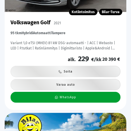
Kotiintoimitus
Bilar-Turva
Volkswagen Golf
2021
95 tkm
Hybridi
Automaatti
Tampere
Variant 1,0 eTSI (MHEV) 81 kW DSG-automaatti - | ACC | Webasto |
LED | P.tutkat | Ratinlämmitys | Digimittaristo | Apple&Android |
Suomi-auto | Merkkihuollettu | Kahdet Renkaat |
229
20 390 €
alk.
€/kk
Soita
Varaa auto
WhatsApp