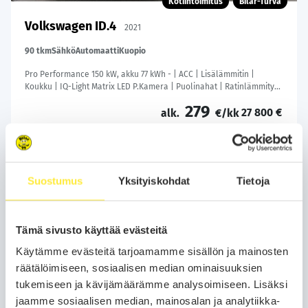
Kotiintoimitus
Bilar-Turva
Volkswagen ID.4
2021
90 tkm
Sähkö
Automaatti
Kuopio
Pro Performance 150 kW, akku 77 kWh - | ACC | Lisälämmitin |
Koukku | IQ-Light Matrix LED P.Kamera | Puolinahat | Ratinlämmitys
| Keyless | Apple&Android | 1.Om Suomi-auto | Kahdet Renkaat |
279
27 800 €
Merkkihuollettu |
alk.
€/kk
Soita
Varaa auto
Suostumus
Yksityiskohdat
Tietoja
WhatsApp
Tämä sivusto käyttää evästeitä
Käytämme evästeitä tarjoamamme sisällön ja mainosten
räätälöimiseen, sosiaalisen median ominaisuuksien
tukemiseen ja kävijämäärämme analysoimiseen. Lisäksi
jaamme sosiaalisen median, mainosalan ja analytiikka-