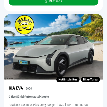
WhatsApp
Kotiintoimitus
Bilar-Turva
KIA EV4
2026
0 tkm
Sähkö
Automaatti
Kuopio
Fastback Business Plus Long Range - | ACC | ILP | Puolinahat |