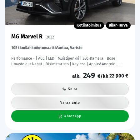
Kotiintoimitus
Bilar-Turva
MG Marvel R
2022
105 tkm
Sähkö
Automaatti
Vantaa, Varisto
Perfomance - | ACC | LED | Muistipenkki | 360-Kamera | Bose |
Ilmastoidut Nahat | DIgimittaristo | Keyless | Apple&Android |
Kahdet Renkaat |
249
22 900 €
alk.
€/kk
Soita
Varaa auto
WhatsApp