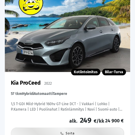
Kotiintoimitus
Bilar-Turva
Kia ProCeed
2022
57 tkm
Hybridi
Automaatti
Tampere
1,5 T-GDI Mild-Hybrid 160hv GT-Line DCT - | Vakkari | Lohko |
P.Kamera | LED | Puolinahat | Ratinlämmitys | Navi | Suomi-auto |
Kahdet Renkaat |
249
24 900 €
alk.
€/kk
Soita