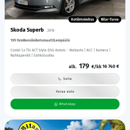
Kotiintoimitus
Bilar-Turva
Skoda Superb
2016
195 tkm
Bensiini
Automaatti
Lempäälä
Combi 1,4 TSI ACT Style DSG Autom. - Webasto | ACC | Kamera |
Nahkapenkit | Sähköluukku
179
16 740 €
alk.
€/kk
Soita
Varaa auto
WhatsApp