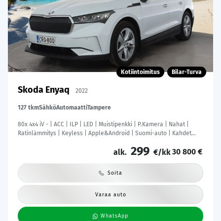
Kotiintoimitus
Bilar-Turva
Skoda Enyaq
2022
127 tkm
Sähkö
Automaatti
Tampere
80x 4x4 iV - | ACC | ILP | LED | Muistipenkki | P.Kamera | Nahat |
Ratinlämmitys | Keyless | Apple&Android | Suomi-auto | Kahdet
Renkaat | Merkkihuollettu |
299
30 800 €
alk.
€/kk
Soita
Varaa auto
WhatsApp