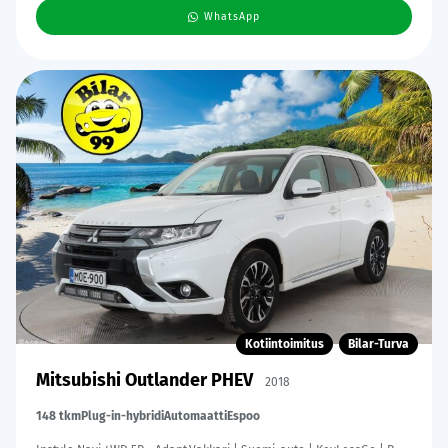
WhatsApp
Kotiintoimitus
Bilar-Turva
Mitsubishi Outlander PHEV
2018
148 tkm
Plug-in-hybridi
Automaatti
Espoo