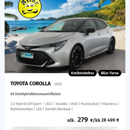
Kotiintoimitus
Bilar-Turva
TOYOTA COROLLA
2020
65 tkm
Hybridi
Automaatti
Raisio
2.0 Hybrid GR Sport - | ACC | Koukku | HUD | Puolinahat | P.Kamera |
Ratinlämmitys | LED | Kahdet Renkaat |
279
28 490 €
alk.
€/kk