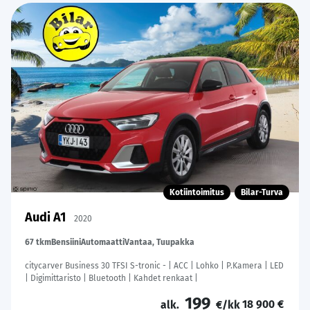
Kotiintoimitus
Bilar-Turva
Audi A1
2020
67 tkm
Bensiini
Automaatti
Vantaa, Tuupakka
citycarver Business 30 TFSI S-tronic - | ACC | Lohko | P.Kamera | LED
| Digimittaristo | Bluetooth | Kahdet renkaat |
199
18 900 €
alk.
€/kk