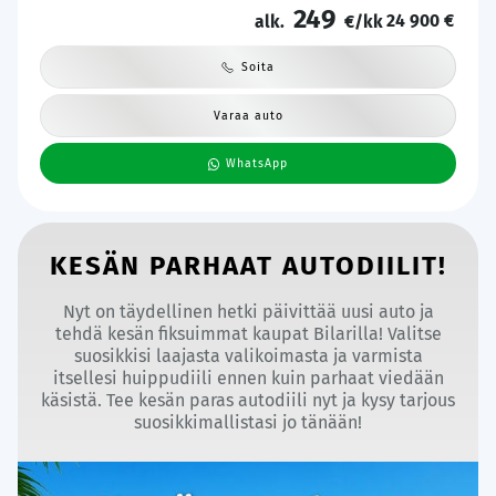
249
24 900 €
alk.
€/kk
Soita
Varaa auto
WhatsApp
KESÄN PARHAAT AUTODIILIT!
Nyt on täydellinen hetki päivittää uusi auto ja
tehdä kesän fiksuimmat kaupat Bilarilla! Valitse
suosikkisi laajasta valikoimasta ja varmista
itsellesi huippudiili ennen kuin parhaat viedään
käsistä. Tee kesän paras autodiili nyt ja kysy tarjous
suosikkimallistasi jo tänään!