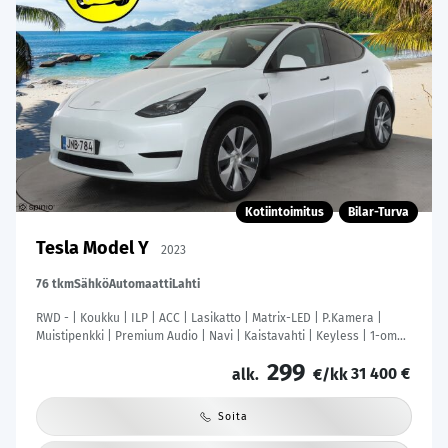
Kotiintoimitus
Bilar-Turva
Tesla Model Y
2023
76 tkm
Sähkö
Automaatti
Lahti
RWD - | Koukku | ILP | ACC | Lasikatto | Matrix-LED | P.Kamera |
Muistipenkki | Premium Audio | Navi | Kaistavahti | Keyless | 1-om
Suomi-auto | Kahdet renkaat |
299
31 400 €
alk.
€/kk
Soita