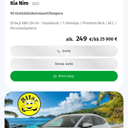
Kia Niro
2023
90 tkm
Sähkö
Automaatti
Tampere
EX 64,8 kWh 204 hv - Suomiauto / 1-Omistaja / Premium Pack / ACC /
Peruutuskamera
249
25 900 €
alk.
€/kk
Soita
Varaa auto
WhatsApp