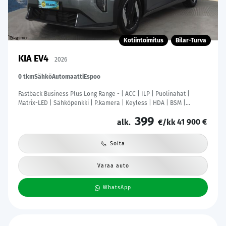
Kotiintoimitus
Bilar-Turva
KIA EV4
2026
0 tkm
Sähkö
Automaatti
Espoo
Fastback Business Plus Long Range - | ACC | ILP | Puolinahat |
Matrix-LED | Sähköpenkki | P.kamera | Keyless | HDA | BSM |
Ambient Light | Apple & Android | Tehdastakuu! |
399
41 900 €
alk.
€/kk
Soita
Varaa auto
WhatsApp