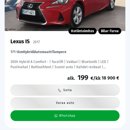
Kotiintoimitus
Bilar-Turva
Lexus IS
2017
171 tkm
Hybridi
Automaatti
Tampere
300h Hybrid A Comfort - | Facelift | Vakkari | Bluetooth | LED |
Puolinahat | Rattivaihteet | Suomi-auto | Kahdet renkaat |
Merkkihuollot |
199
18 900 €
alk.
€/kk
Soita
Varaa auto
WhatsApp