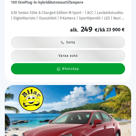
100 tkm
Plug-in-hybridi
Automaatti
Tampere
G30 Sedan 530e A Charged Edition M Sport - | ACC | Lasikattoluukku
| Digimittaristo | Osasähköt | P.Kamera | Sporttipenkit | LED | Navi |
Kahdet Renkaat |
249
23 900 €
alk.
€/kk
Soita
Varaa auto
WhatsApp