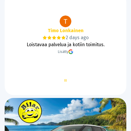
Tanie Lund
2 days ago
Hyvää ja sujuvaa kaupantekoa.
Lisätty
Page
2
of
60