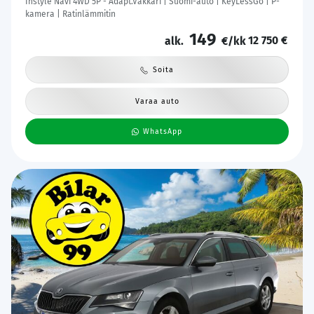
Instyle Navi 4WD 5P - Adapt.Vakkari | Suomi-auto | KeyLessGo | P-
kamera | Ratinlämmitin
149
12 750 €
alk.
€/kk
Soita
Varaa auto
WhatsApp