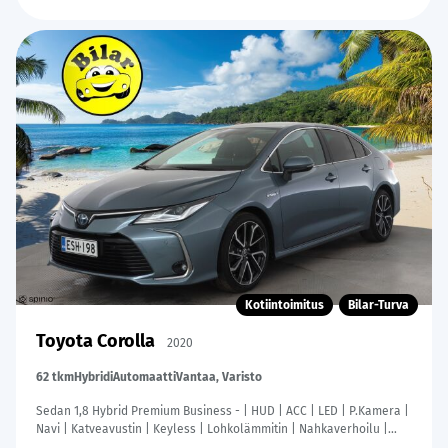
Kotiintoimitus
Bilar-Turva
Toyota Corolla
2020
62 tkm
Hybridi
Automaatti
Vantaa, Varisto
Sedan 1,8 Hybrid Premium Business - | HUD | ACC | LED | P.Kamera |
Navi | Katveavustin | Keyless | Lohkolämmitin | Nahkaverhoilu |
Kaistavahti | 1-om Suomi-auto | Kahdet renkaat |