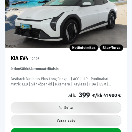
Kotiintoimitus
Bilar-Turva
KIA EV4
2026
0 tkm
Sähkö
Automaatti
Raisio
Fastback Business Plus Long Range - | ACC | ILP | Puolinahat |
Matrix-LED | Sähköpenkki | P.kamera | Keyless | HDA | BSM |
Ambient Light | Apple & Android | Tehdastakuu! |
399
41 900 €
alk.
€/kk
Soita
Varaa auto