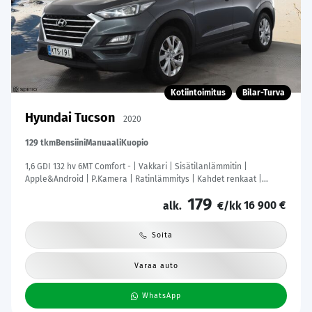
Kotiintoimitus
Bilar-Turva
Hyundai Tucson
2020
129 tkm
Bensiini
Manuaali
Kuopio
1,6 GDI 132 hv 6MT Comfort - | Vakkari | Sisätilanlämmitin |
Apple&Android | P.Kamera | Ratinlämmitys | Kahdet renkaat |
Suomi-auto |
179
16 900 €
alk.
€/kk
Soita
Varaa auto
WhatsApp