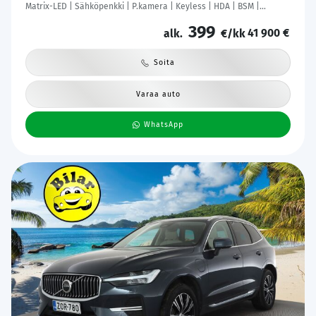
Matrix-LED | Sähköpenkki | P.kamera | Keyless | HDA | BSM |
Ambient Light | Apple & Android | Tehdastakuu! |
399
41 900 €
alk.
€/kk
Soita
Varaa auto
WhatsApp