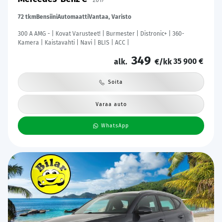
2017
72 tkm
Bensiini
Automaatti
Vantaa, Varisto
300 A AMG - | Kovat Varusteet! | Burmester | Distronic+ | 360-
Kamera | Kaistavahti | Navi | BLIS | ACC |
349
35 900 €
alk.
€/kk
Soita
Varaa auto
WhatsApp