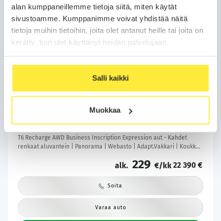
alan kumppaneillemme tietoja siitä, miten käytät
sivustoamme. Kumppanimme voivat yhdistää näitä
tietoja muihin tietoihin, joita olet antanut heille tai joita on
kerätty, kun olet käyttänyt heidän palvelujaan.
Salli kaikki
Kotiintoimitus
Bilar-Turva
Volvo XC60
2021
Muokkaa
206 tkm
Plug-in-hybridi
Automaatti
Lempäälä
T6 Recharge AWD Business Inscription Expression aut - Kahdet
renkaat aluvantein | Panorama | Webasto | Adapt.Vakkari | Koukku |
Peruutuskamera | KeylessGo | Sähköluukku | Säntilliset huollot |
229
22 390 €
alk.
€/kk
Soita
Varaa auto