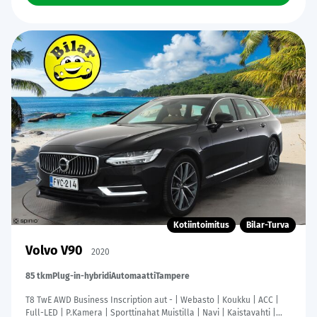
Kotiintoimitus
Bilar-Turva
Volvo V90
2020
85 tkm
Plug-in-hybridi
Automaatti
Tampere
T8 TwE AWD Business Inscription aut - | Webasto | Koukku | ACC |
Full-LED | P.Kamera | Sporttinahat Muistilla | Navi | Kaistavahti |