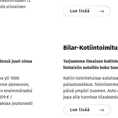
maksimissaan 72
yös viimeinen
Lue lisää
Bilar-Kotiintoimit
essä juuri sinua
Tarjoamme ilmaisen kotiinto
hintaisiin autoihin koko Su
pa yli 1000
Kotiin toimitetuissa autois
ämme ajoneuvon,
palautusoikeus. Toimitamme
aan ensimmäiseksi
päivä ympäri Suomen. Auto 
379 € /
jopa alle tunnissa tilauksest
ksaa joustavasti
Lue lisää