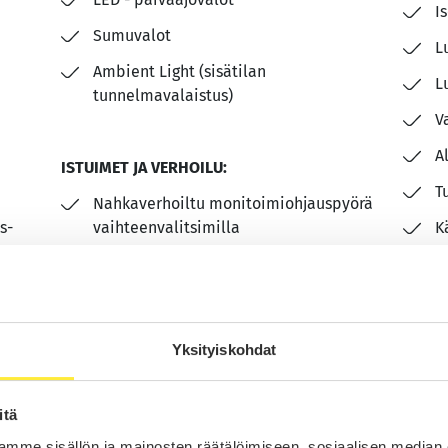
I
Sumuvalot
L
Ambient Light (sisätilan
L
tunnelmavalaistus)
V
A
ISTUIMET JA VERHOILU:
T
Nahkaverhoiltu monitoimiohjauspyörä
s-
vaihteenvalitsimilla
K
Musta sisäkattoverhoilu
Yksityiskohdat
itä
mme sisällön ja mainosten räätälöimiseen, sosiaalisen median