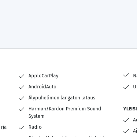
AppleCarPlay
N
AndroidAuto
U
Älypuhelimen langaton lataus
Harman/Kardon Premium Sound
YLEIS
System
A
rja
Radio
A