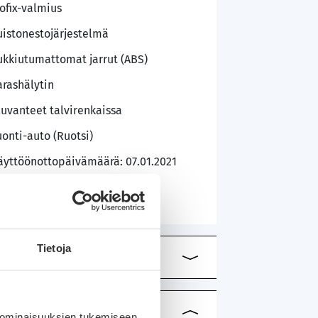
sofix-valmius
uistonestojärjestelmä
ukkiutumattomat jarrut (ABS)
arashälytin
luvanteet talvirenkaissa
uonti-auto (Ruotsi)
äyttöönottopäivämäärä: 07.01.2021
Tietoja
 ominaisuuksien tukemiseen