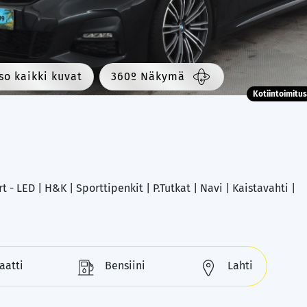
so kaikki kuvat
360º Näkymä
Kotiintoimitus
 - LED | H&K | Sporttipenkit | P.Tutkat | Navi | Kaistavahti |
aatti
Bensiini
Lahti