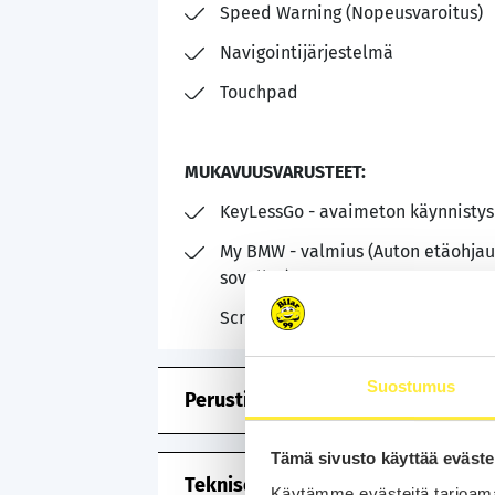
Speed Warning (Nopeusvaroitus)
Navigointijärjestelmä
Touchpad
MUKAVUUSVARUSTEET:
KeyLessGo - avaimeton käynnistys
My BMW - valmius (Auton etäohjau
sovellus)
Screen Mirroring
Suostumus
Perustiedot
Tämä sivusto käyttää eväste
Tekniset tiedot
Käytämme evästeitä tarjoama