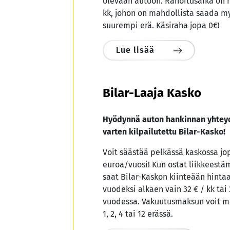
olevaan autoon. Rahoitusaika on 
kk, johon on mahdollista saada m
suurempi erä. Käsiraha jopa 0€!
Lue lisää
Bilar-Laaja Kasko
Hyödynnä auton hankinnan yhteyd
varten kilpailutettu Bilar-Kasko!
Voit säästää pelkässä kaskossa jo
euroa/vuosi! Kun ostat liikkeest
saat Bilar-Kaskon kiinteään hint
vuodeksi alkaen vain 32 € / kk tai 
vuodessa.
Vakuutusmaksun voit ma
1, 2, 4 tai 12 erässä.