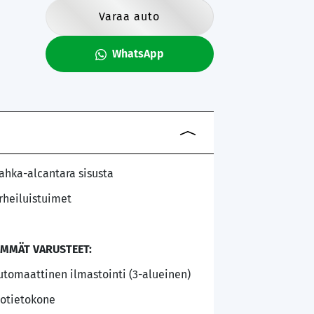
Varaa auto
WhatsApp
ahka-alcantara sisusta
rheiluistuimet
IMMÄT VARUSTEET:
utomaattinen ilmastointi (3-alueinen)
jotietokone