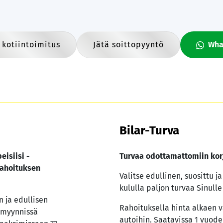
 kotiintoimitus
Jätä soittopyyntö
Wha
Bilar-Turva
eisiisi -
Turvaa odottamattomiin kor
ahoituksen
Valitse edullinen, suosittu j
kululla paljon turvaa Sinulle 
 ja edullisen
Rahoituksella hinta alkaen v
 myynnissä
autoihin. Saatavissa 1 vuode