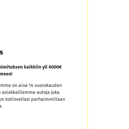
us
imituksen kaikkiin yli 6000€
omeen!
samme on aina 14 vuorokauden
 asiakkaillemme autoja joka
on kotiovellasi parhaimmillaan
a.