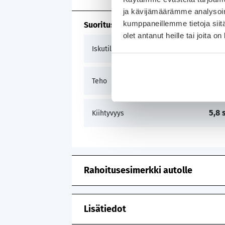
ja kävijämäärämme analysoim
kumppaneillemme tietoja siitä
Suorituskyky
olet antanut heille tai joita o
199
Iskutilavuus
258 
Teho
5,8 
Kiihtyvyys
Rahoitusesimerkki autolle
Lisätiedot