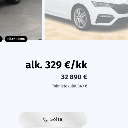
Bilar-Turva
alk.
329
€/kk
32 890 €
Toimistokulut 349 €
Soita