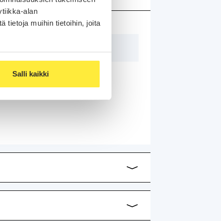
tiikka-alan
ietoja muihin tietoihin, joita
4709×1827×1445 mm
Salli kaikki