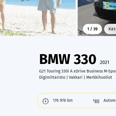
1
/ 39
Kat
BMW 330
2021
G21 Touring 330i A xDrive Business M-Sport
Digimittaristo | Vakkari | Merkkihuollot
176 976 km
Autom