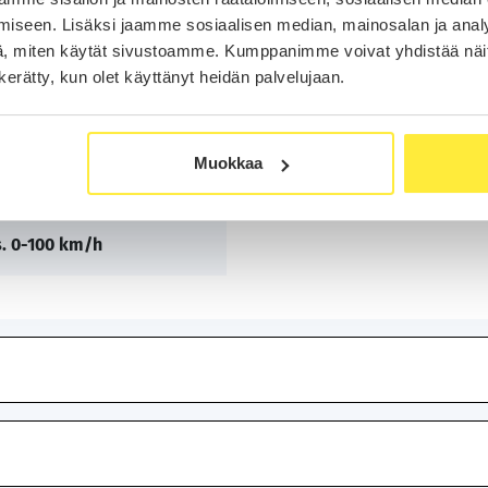
iseen. Lisäksi jaamme sosiaalisen median, mainosalan ja analy
, miten käytät sivustoamme. Kumppanimme voivat yhdistää näitä t
Mitat ja paino
n kerätty, kun olet käyttänyt heidän palvelujaan.
8 cm³
Pituus x Leveys x Korkeus
Muokkaa
hv / 192 kW
s. 0-100 km/h