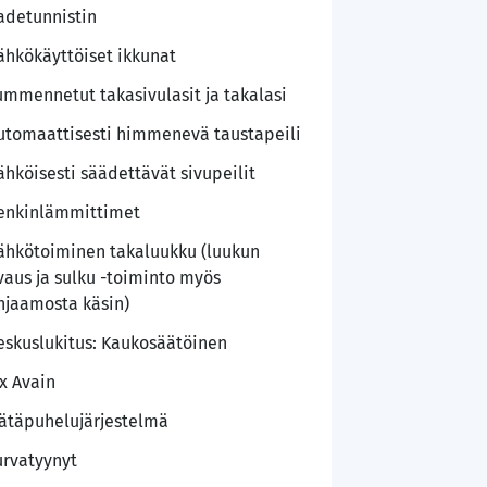
adetunnistin
ähkökäyttöiset ikkunat
ummennetut takasivulasit ja takalasi
utomaattisesti himmenevä taustapeili
ähköisesti säädettävät sivupeilit
enkinlämmittimet
ähkötoiminen takaluukku (luukun
vaus ja sulku -toiminto myös
hjaamosta käsin)
eskuslukitus: Kaukosäätöinen
 x Avain
ätäpuhelujärjestelmä
urvatyynyt