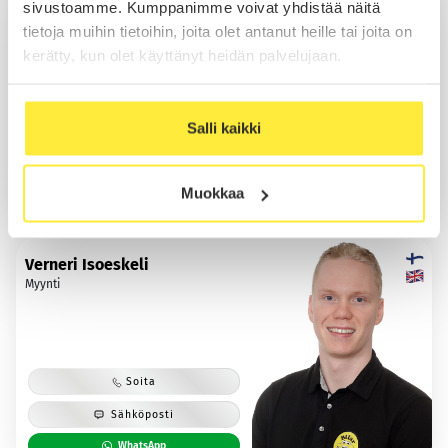
Kasimir Ojala
sivustoamme. Kumppanimme voivat yhdistää näitä
Myynti
tietoja muihin tietoihin, joita olet antanut heille tai joita on
kerätty, kun olet käyttänyt heidän palvelujaan.
Soita
Salli kaikki
Sähköposti
WhatsApp
Muokkaa
Verneri Isoeskeli
Myynti
Soita
Sähköposti
WhatsApp