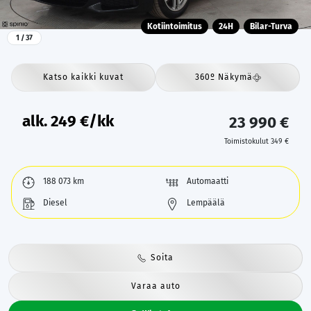
Kotiintoimitus
24H
Bilar-Turva
1
/ 37
Katso kaikki kuvat
360º Näkymä
alk.
249
€/kk
23 990 €
Toimistokulut 349 €
188 073 km
Automaatti
Diesel
Lempäälä
Soita
Varaa auto