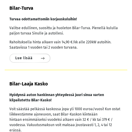
Bilar-Turva
Turvaa odottamattomiin korjauskuluihin!
Valitse edullinen, suosittu ja huoleton Bilar-Turva. Pienellä kululla
paljon turvaa Sinulle ja autollesi.
Rahoituksella hinta alkaen vain 14,90 €/kk alle 220kW autoihin.
Saatavissa 1 vuoden tai 2 vuoden turvana.
Lue lisää
Bilar-Laaja Kasko
Hyödynnä auton hankinnan yhteydessä juuri sinua varten
kilpailutettu Bilar-Kasko!
Voit säästää pelkässä kaskossa jopa yli 1000 euroa/vuosi! Kun ostat
liikkeestämme ajoneuvon, saat Bilar-Kaskon kiinteään
hintaan ensimmäiseksi vuodeksi alkaen vain 32 € / kk tai 379 € /
vuodessa.
Vakuutusmaksun voit maksaa joustavasti 1, 2, 4 tai 12
erässä.