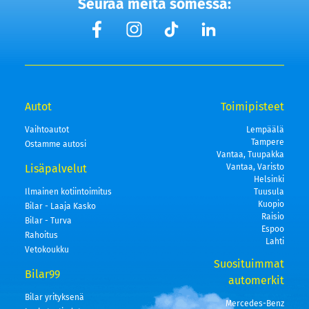
Seuraa meitä somessa:
Autot
Toimipisteet
Vaihtoautot
Lempäälä
Tampere
Ostamme autosi
Vantaa, Tuupakka
Lisäpalvelut
Vantaa, Varisto
Helsinki
Ilmainen kotiintoimitus
Tuusula
Kuopio
Bilar - Laaja Kasko
Raisio
Bilar - Turva
Espoo
Rahoitus
Lahti
Vetokoukku
Suosituimmat
Bilar99
automerkit
Bilar yrityksenä
Mercedes-Benz