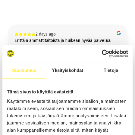
koko Suomeen!
Lue lisää kotiintoimituksesta
Bilar-Vetokoukku
2 days ago
Vetokoukku jälkiasennettuna samaan pakettiin helposti ja vaivattomasti!
Erittäin ammattitaitoista ja huikean hyvää palvelua.
Lue lisää vetokoukusta
Auto tuli, auto meni ja jonkin verran rahaakin.
Suosittelen lämpimästi 🙏👍😊
Reijo Mulari
Suostumus
Yksityiskohdat
Tietoja
Page
1
1 / 60
Tämä sivusto käyttää evästeitä
of
60
Käytämme evästeitä tarjoamamme sisällön ja mainosten
räätälöimiseen, sosiaalisen median ominaisuuksien
tukemiseen ja kävijämäärämme analysoimiseen. Lisäksi
Myynti Lempäälä
jaamme sosiaalisen median, mainosalan ja analytiikka-
alan kumppaneillemme tietoja siitä, miten käytät