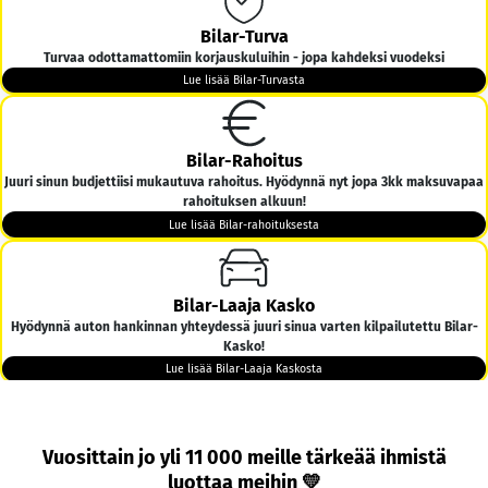
Bilar-Turva
Turvaa odottamattomiin korjauskuluihin - jopa kahdeksi vuodeksi
Lue lisää Bilar-Turvasta
Bilar-Rahoitus
Juuri sinun budjettiisi mukautuva rahoitus. Hyödynnä nyt jopa 3kk maksuvapaa
rahoituksen alkuun!
Lue lisää Bilar-rahoituksesta
Bilar-Laaja Kasko
Hyödynnä auton hankinnan yhteydessä juuri sinua varten kilpailutettu Bilar-
Kasko!
Lue lisää Bilar-Laaja Kaskosta
Bilar-Kotiintoimitus
Vuosittain jo yli 11 000 meille tärkeää ihmistä
Tarjoamme ilmaisen kotiintoimituksen kaikkiin yli 6000€ hintaisiin autoihin
luottaa meihin 💛