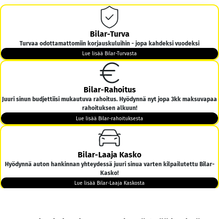
Bilar-Turva
Turvaa odottamattomiin korjauskuluihin - jopa kahdeksi vuodeksi
Lue lisää Bilar-Turvasta
Bilar-Rahoitus
Juuri sinun budjettiisi mukautuva rahoitus. Hyödynnä nyt jopa 3kk maksuvapaa
rahoituksen alkuun!
Lue lisää Bilar-rahoituksesta
Bilar-Laaja Kasko
Hyödynnä auton hankinnan yhteydessä juuri sinua varten kilpailutettu Bilar-
Kasko!
Lue lisää Bilar-Laaja Kaskosta