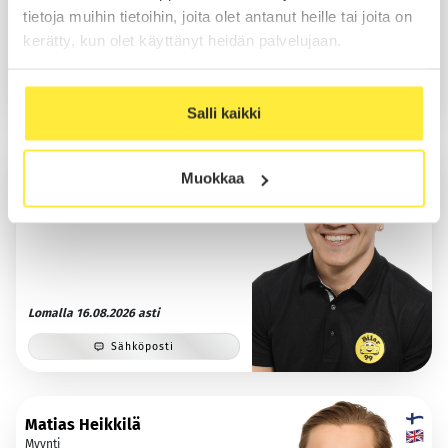
tietoja muihin tietoihin, joita olet antanut heille tai joita on
Soita
kerätty, kun olet käyttänyt heidän palvelujaan.
Sähköposti
WhatsApp
Salli kaikki
Veikka Lähtinen
Muokkaa
Myynti
Lomalla 16.08.2026 asti
Sähköposti
Matias Heikkilä
Myynti