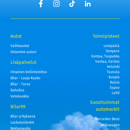
Autot
Toimipisteet
Vaihtoautot
Lempäälä
Tampere
Ostamme autosi
Vantaa, Tuupakka
Lisäpalvelut
Vantaa, Varisto
Helsinki
Ilmainen kotiintoimitus
Tuusula
Kuopio
Bilar - Laaja Kasko
Raisio
Bilar - Turva
Espoo
Rahoitus
Lahti
Vetokoukku
Suosituimmat
Bilar99
automerkit
Bilar yrityksenä
Mercedes-Benz
Laskutustiedot
Volkswagen
Reklamaatio