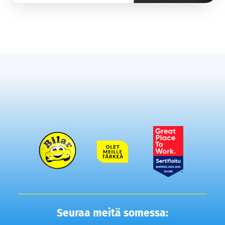
Seuraa meitä somessa: