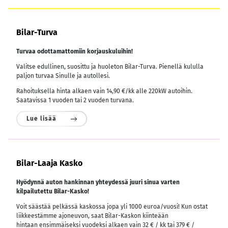
Bilar-Turva
Turvaa odottamattomiin korjauskuluihin!
Valitse edullinen, suosittu ja huoleton Bilar-Turva. Pienellä kululla
paljon turvaa Sinulle ja autollesi.
Rahoituksella hinta alkaen vain 14,90 €/kk alle 220kW autoihin.
Saatavissa 1 vuoden tai 2 vuoden turvana.
Lue lisää
Bilar-Laaja Kasko
Hyödynnä auton hankinnan yhteydessä juuri sinua varten
kilpailutettu Bilar-Kasko!
Voit säästää pelkässä kaskossa jopa yli 1000 euroa/vuosi! Kun ostat
liikkeestämme ajoneuvon, saat Bilar-Kaskon kiinteään
hintaan ensimmäiseksi vuodeksi alkaen vain 32 € / kk tai 379 € /