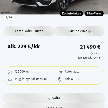
Kotiintoimitus
Bilar-Turva
1
/ 40
Katso kaikki kuvat
360º Näkymä
alk.
229
€/kk
21 490 €
(sis. alv)
Toimistokulut 349 €
126 000 km
Automaatti
Plug-in-hybridi, Bensiini
Raisio
Soita
Varaa auto