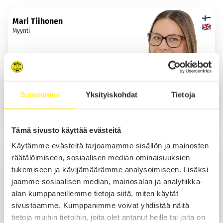
Mari Tiihonen
Myynti
Suostumus
Yksityiskohdat
Tietoja
Lomalla 16.08.2026 asti
Sähköposti
Tämä sivusto käyttää evästeitä
Käytämme evästeitä tarjoamamme sisällön ja mainosten
Daniel Tiitinen
räätälöimiseen, sosiaalisen median ominaisuuksien
Myynti
tukemiseen ja kävijämäärämme analysoimiseen. Lisäksi
jaamme sosiaalisen median, mainosalan ja analytiikka-
alan kumppaneillemme tietoja siitä, miten käytät
sivustoamme. Kumppanimme voivat yhdistää näitä
Soita
tietoja muihin tietoihin, joita olet antanut heille tai joita on