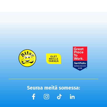
Seuraa meitä somessa: