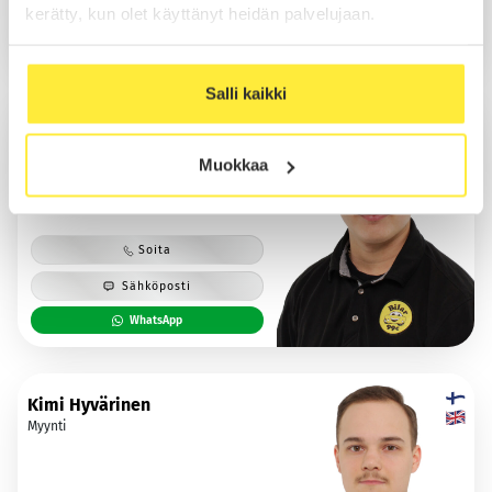
Sähköposti
kerätty, kun olet käyttänyt heidän palvelujaan.
WhatsApp
Salli kaikki
Kaapo Löytömäki
Myynti
Muokkaa
Soita
Sähköposti
WhatsApp
Kimi Hyvärinen
Myynti