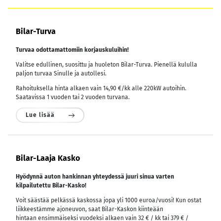
Bilar-Turva
Turvaa odottamattomiin korjauskuluihin!
Valitse edullinen, suosittu ja huoleton Bilar-Turva. Pienellä kululla
paljon turvaa Sinulle ja autollesi.
Rahoituksella hinta alkaen vain 14,90 €/kk alle 220kW autoihin.
Saatavissa 1 vuoden tai 2 vuoden turvana.
Lue lisää
Bilar-Laaja Kasko
Hyödynnä auton hankinnan yhteydessä juuri sinua varten
kilpailutettu Bilar-Kasko!
Voit säästää pelkässä kaskossa jopa yli 1000 euroa/vuosi! Kun ostat
liikkeestämme ajoneuvon, saat Bilar-Kaskon kiinteään
hintaan ensimmäiseksi vuodeksi alkaen vain 32 € / kk tai 379 € /