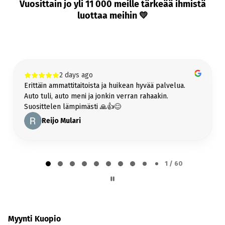
Bilar-Kotiintoimitus
Vuosittain jo yli 11 000 meille tärkeää ihmistä
Tarjoamme ilmaisen kotiintoimituksen kaikkiin yli 6000€ hintaisiin autoihin
luottaa meihin 💛
koko Suomeen!
Lue lisää kotiintoimituksesta
Bilar-Vetokoukku
2 days ago
Vetokoukku jälkiasennettuna samaan pakettiin helposti ja vaivattomasti!
Erittäin ammattitaitoista ja huikean hyvää palvelua.
Lue lisää vetokoukusta
Auto tuli, auto meni ja jonkin verran rahaakin.
Suosittelen lämpimästi 🙏👍😊
Reijo Mulari
Page
1
1 / 60
of
60
Myynti Kuopio