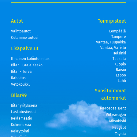
Autot
Toimipisteet
Vaihtoautot
Lempäälä
Tampere
Ostamme autosi
Vantaa, Tuupakka
Lisäpalvelut
Vantaa, Varisto
Helsinki
Ilmainen kotiintoimitus
Tuusula
Kuopio
Bilar - Laaja Kasko
Raisio
Bilar - Turva
Espoo
Rahoitus
Lahti
Vetokoukku
Suosituimmat
Bilar99
automerkit
Bilar yrityksenä
Mercedes-Benz
Laskutustiedot
Volkswagen
Reklamaatio
Mitsubishi
Kokemuksia
Peugeot
Rekrytointi
Toyota