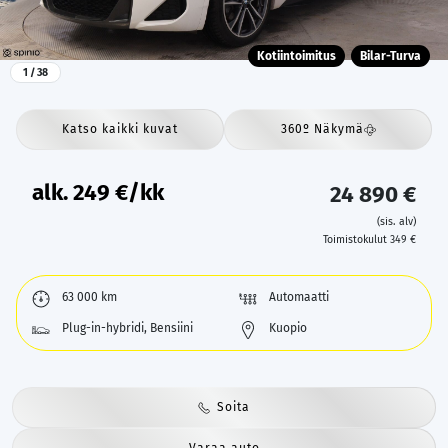
Kotiintoimitus
Bilar-Turva
1
/ 38
Katso kaikki kuvat
360º Näkymä
alk.
249
€/kk
24 890 €
(sis. alv)
Toimistokulut 349 €
63 000 km
Automaatti
Plug-in-hybridi, Bensiini
Kuopio
Soita
Varaa auto