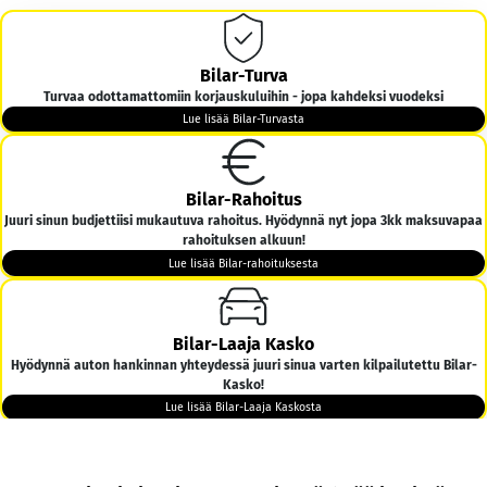
Bilar-Turva
Turvaa odottamattomiin korjauskuluihin - jopa kahdeksi vuodeksi
Lue lisää Bilar-Turvasta
Bilar-Rahoitus
Juuri sinun budjettiisi mukautuva rahoitus. Hyödynnä nyt jopa 3kk maksuvapaa
rahoituksen alkuun!
Lue lisää Bilar-rahoituksesta
Bilar-Laaja Kasko
Hyödynnä auton hankinnan yhteydessä juuri sinua varten kilpailutettu Bilar-
Kasko!
Lue lisää Bilar-Laaja Kaskosta