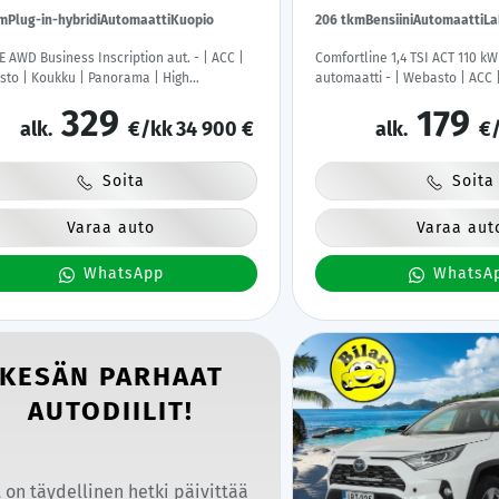
km
Plug-in-hybridi
Automaatti
Kuopio
206 tkm
Bensiini
Automaatti
La
E AWD Business Inscription aut. - | ACC |
Comfortline 1,4 TSI ACT 110 kW
to | Koukku | Panorama | High
automaatti - | Webasto | ACC | 
rmance Audio | Muistipenkki | LED |
Kaistavahti | Bluetooth | Rati
329
179
era | Sporttinahat | Keyless |
Suomi-auto | Kahdet renkaat 
alk.
€/kk
34 900 €
alk.
€/
&Android | Suomi-auto | Kahdet Renkaat
kkhuollettu |
Soita
Soita
Varaa auto
Varaa aut
WhatsApp
WhatsA
KESÄN PARHAAT
AUTODIILIT!
 on täydellinen hetki päivittää