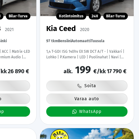
H
Bilar-Turva
Kotiintoimitus
24H
Bilar-Turva
3
Kia Ceed
2021
2020
inki
97 tkm
Bensiini
Automaatti
Tuusula
 | ACC | Matrix-LED
1,4 T-GDI ISG 140hv EX SW DCT A/T - | Vakkari |
remium Audio |
Lohko | P.Kamera | LED | Puolinahat | Navi |
 2x Latauskaapelit
Apple&Android | Suomi-auto | Kahdet Renkaat
199
|
kk
26 890 €
alk.
€/kk
17 790 €
Soita
o
Varaa auto
pp
WhatsApp