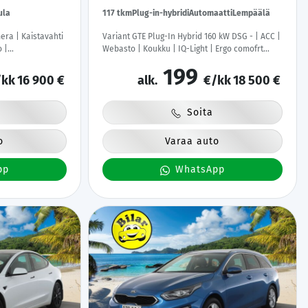
ula
117 tkm
Plug-in-hybridi
Automaatti
Lempäälä
era | Kaistavahti
Variant GTE Plug-In Hybrid 160 kW DSG - | ACC |
o |
Webasto | Koukku | IQ-Light | Ergo comofrt
omi-auto |
Istuin | P.Kamera | Puolinahat | Ratinlämmitys |
199
Merkkihuollettu | Kahdet Renkaat |
kk
16 900 €
alk.
€/kk
18 500 €
Soita
o
Varaa auto
pp
WhatsApp