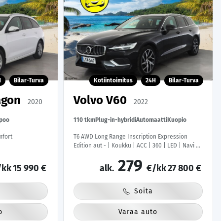
H
Bilar-Turva
Kotiintoimitus
24H
Bilar-Turva
agon
Volvo V60
2020
2022
poo
110 tkm
Plug-in-hybridi
Automaatti
Kuopio
mfort
T6 AWD Long Range Inscription Expression
Edition aut - | Koukku | ACC | 360 | LED | Navi |
Kaistavahti | Keyless | Digimittaristo | 2x
279
Latauskaapelit | Kahdet renkaat |
/kk
15 990 €
alk.
€/kk
27 800 €
Soita
o
Varaa auto