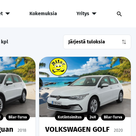
et
Kokemuksia
Yritys
kpl
H
Bilar-Turva
Kotiintoimitus
24H
Bilar-Turva
guan
VOLKSWAGEN GOLF
2018
2020