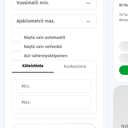
Vuosimalli min.
82 t
T6 Tw
Webas
Ajokilometrit max.
Perfo
P.Kam
Apple
Näytä vain automaatit
| Mer
Näytä vain nelivedot
ALV-vähennyskelpoinen
Käteishinta
Kuukausierä
Nyt