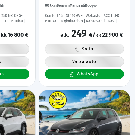
hti
80 tkm
Bensiini
Manuaali
Kuopio
 (150 hv) DSG-
Comfort 1.5 TSI 110kW - | Webasto | ACC | LED |
LED | P.tutkat |
P.Tutkat | Digimittaristo | Kaistavahti | Navi |
nlämmitys |
Merkkihuollot |
249
|
kk
16 800 €
alk.
€/kk
22 900 €
Soita
o
Varaa auto
pp
WhatsApp