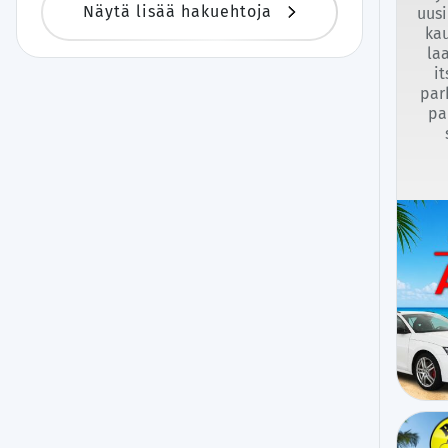
Näytä lisää hakuehtoja
uusi
kau
la
i
par
pa