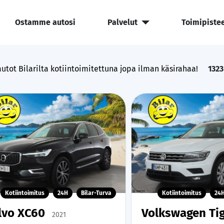
Ostamme autosi
Palvelut
Toimipiste
utot Bilarilta kotiintoimitettuna jopa ilman käsirahaa!
1323
Kotiintoimitus
24H
Bilar-Turva
Kotiintoimitus
24
lvo XC60
Volkswagen Ti
2021