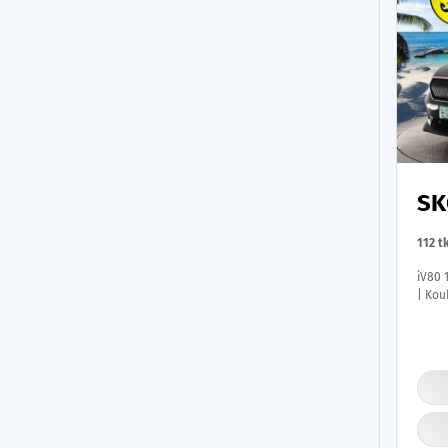
SK
112 t
iV80 
| Kou
Keyle
Merkk