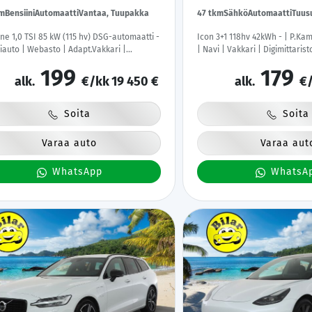
km
Bensiini
Automaatti
Vantaa, Tuupakka
47 tkm
Sähkö
Automaatti
Tuus
ine 1,0 TSI 85 kW (115 hv) DSG-automaatti -
Icon 3+1 118hv 42kWh - | P.Kam
auto | Webasto | Adapt.Vakkari |
| Navi | Vakkari | Digimittarist
ittari | Peruutuskamera | LED | Kangas-
Apple&Android | Keyless | Su
199
179
tara |
Kahdet renkaat |
alk.
€/kk
19 450 €
alk.
€/
Soita
Soita
Varaa auto
Varaa aut
WhatsApp
WhatsA