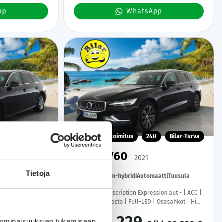
pp
WhatsApp
H
Bilar-Turva
Kotiintoimitus
24H
Bilar-Turva
Volvo V60
2021
Tietoja
opio
165 tkm
Plug-in-hybridi
Automaatti
Tuusula
W MHEV quattro S
T6 TwE AWD Inscription Expression aut - | ACC |
kku | Matrix-LED |
Koukku | Webasto | Full-LED | Osasähköt | High
uomi-auto |
Performance audio | Puolinahat | P.Kamera |
ttu |
Keyless | Apple&Android | Kahdet Renkaat |
 ominaisuuksien tukemiseen