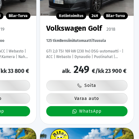
H
Bilar-Turva
Kotiintoimitus
24H
Bilar-Turva
Volkswagen Golf
19
2018
poo
125 tkm
Bensiini
Automaatti
Tuusula
ACC | Webasto |
GTI 2,0 TSI 169 kW (230 hv) DSG-automaatti - |
 P.Kamera | Nahat
ACC | Webasto | Dynaudio | Puolinahat |
oid | Kahdet
P.Kamera | LED | Apple&Android | Suomi-auto |
249
Kahdet Renkaat |
kk
33 800 €
alk.
€/kk
23 900 €
Soita
o
Varaa auto
pp
WhatsApp