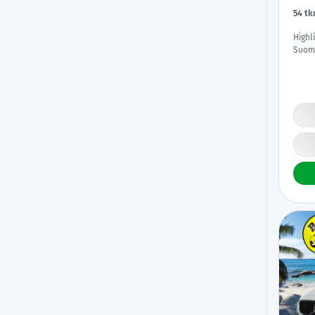
54 t
Highl
Suomi
Digim
Alcan