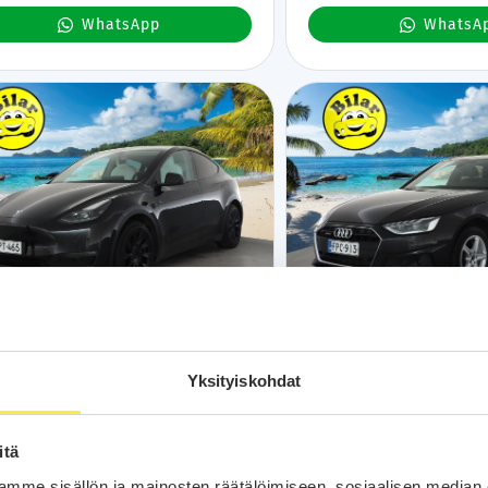
WhatsApp
WhatsA
Kotiintoimitus
24H
Bilar-Turva
Kotiintoimitus
24
sla Model Y
Audi A4
2022
2022
Yksityiskohdat
km
Sähkö
Automaatti
Espoo
178 tkm
Hybridi
Automaatti
Ku
Range - | ILP | Koukku | Lasikatto | ACC |
Avant Business 40 TFSI 150 k
x-LED | Muistipenkki | Premium Audio |
tronic - | ACC | Webasto | Kou
itä
| Kaistavahti | Keyless | 1-om Suomi-auto
P.tutkat | Puolinahat | 1.Om S
tauskaapelit | Kahdet renkaat |
Kahdet Renkaat | Merkkihuolle
mme sisällön ja mainosten räätälöimiseen, sosiaalisen median