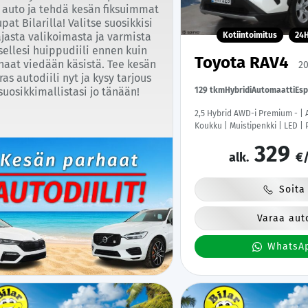
 auto ja tehdä kesän fiksuimmat
pat Bilarilla! Valitse suosikkisi
Kotiintoimitus
24
ajasta valikoimasta ja varmista
tsellesi huippudiili ennen kuin
Toyota RAV4
haat viedään käsistä. Tee kesän
20
ras autodiili nyt ja kysy tarjous
129 tkm
Hybridi
Automaatti
Es
suosikkimallistasi jo tänään!
2,5 Hybrid AWD-i Premium - | 
Koukku | Muistipenkki | LED |
| Ratinlämmitys | Apple&Andr
329
Renkaat |
alk.
€/
Soita
Varaa aut
WhatsA