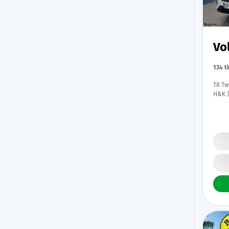
Vo
134 
T8 Tw
H&K |
Navi 
Kahde