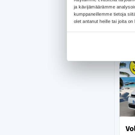
ja kävijämäärämme analysoim
kumppaneillemme tietoja siitä
olet antanut heille tai joita o
Vo