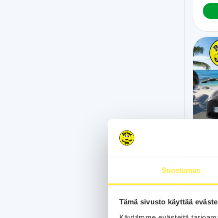
Te
Suostumus
70 t
Long 
Matri
Tämä sivusto käyttää eväste
Navi 
2x La
Käytämme evästeitä tarjoama