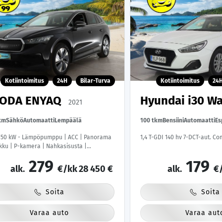
Kotiintoimitus
24H
Bilar-Turva
Kotiintoimitus
24
ODA ENYAQ
Hyundai i30 W
2021
km
Sähkö
Automaatti
Lempäälä
100 tkm
Bensiini
Automaatti
Es
150 kW - Lämpöpumppu | ACC | Panorama
1,4 T-GDI 140 hv 7-DCT-aut. Co
kku | P-kamera | Nahkasisusta |
ssGo | Kahdet Skodan vanteet |
279
179
ihuoltohistoria
alk.
€/kk
28 450 €
alk.
€
Soita
Soita
Varaa auto
Varaa aut