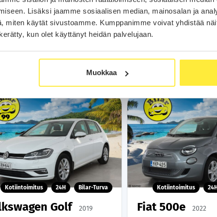
349
249
alk.
€/kk
36 890 €
alk.
€/
iseen. Lisäksi jaamme sosiaalisen median, mainosalan ja analy
, miten käytät sivustoamme. Kumppanimme voivat yhdistää näitä t
Soita
Soita
n kerätty, kun olet käyttänyt heidän palvelujaan.
Varaa auto
Varaa aut
WhatsApp
WhatsA
Muokkaa
Kotiintoimitus
24H
Bilar-Turva
Kotiintoimitus
24
lkswagen Golf
Fiat 500e
2019
2022