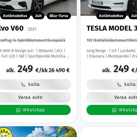
Kotiintoimitus
24H
Bilar-Turva
Kotiintoimitus
24
lvo V60
TESLA MODEL 
2021
tkm
Plug-in-hybridi
Automaatti
Lempäälä
102 tkm
Sähkö
Automaatti
Hels
E AWD R-Design aut - | Webasto | ACC |
Long Range - | ILP | Lasikatto
 Full-LED | 360 | Sporttipenkki Muistilla |
| P.kamera | Muistipenkki | P
| Kaistavahti | Keyless | Katveavustin |
Navi | Kaistavahti | Keyless |
249
249
t renkaat |
| Kahdet renkaat |
alk.
€/kk
26 490 €
alk.
€/
Soita
Soita
Varaa auto
Varaa aut
WhatsApp
WhatsA