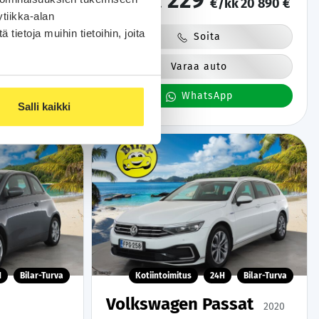
229
kk
24 900 €
alk.
€/kk
20 890 €
tiikka-alan
ietoja muihin tietoihin, joita
Soita
o
Varaa auto
pp
WhatsApp
Salli kaikki
H
Bilar-Turva
Kotiintoimitus
24H
Bilar-Turva
Volkswagen Passat
2020